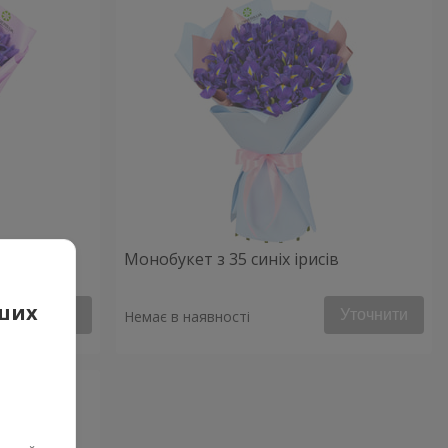
Монобукет з 35 синіх ірисів
аших
Уточнити
Уточнити
Немає в наявності