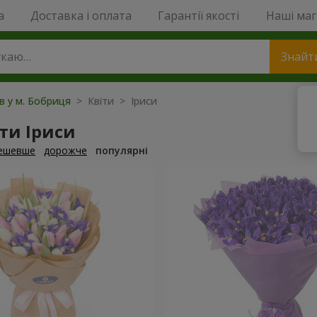
a
Доставка і оплата
Гарантії якості
Наші ма
Знайт
ів у м. Бобриця
> Квіти > Іриси
ти Іриси
ешевше
дорожче
популярні