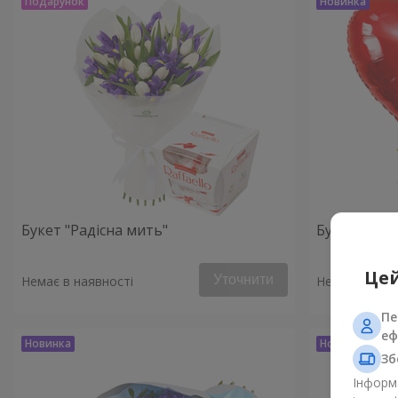
Букет "Радісна мить"
Букет "Ключ
Цей
Уточнити
Немає в наявності
Немає в наяв
Пе
еф
Зб
Інформа