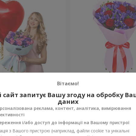
 до серця" з кулею
Букет "Pinot Noir"
Вітаємо!
 сайт запитує Вашу згоду на обробку В
Уточнити
ності
Немає в наявності
даних
рсоналізована реклама, контент, аналітика, вимірювання
ективності
ереження і/або доступ до інформації на Вашому пристрої
ція з Вашого пристрою (наприклад, файли cookie та унікальні