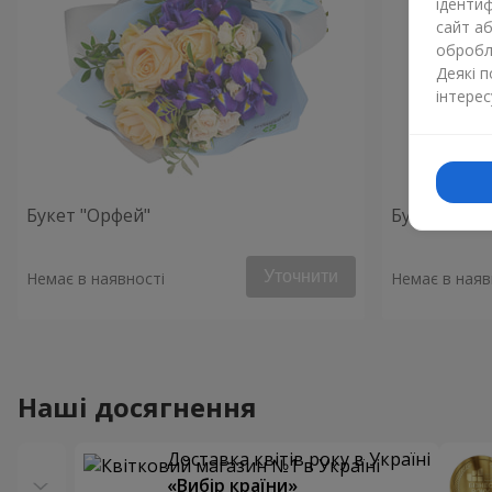
ідентиф
сайт а
обробля
Деякі 
інтерес
Букет "Орфей"
Букет "Фар
Уточнити
Немає в наявності
Немає в наяв
Наші досягнення
Доставка квітів року в Україні
«Вибір країни»