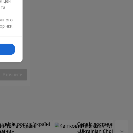
ж цей
 та
онного
орінки.
Уточнити
квітів року в Україні
Сервіс доставки квітів
раїни»
«Ukrainian Choice»