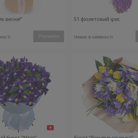
х весни!"
51 фіолетовий ірис
Уточнити
ності
Немає в наявності
й букет "Мрія"
Букет "Весняне сонечко"