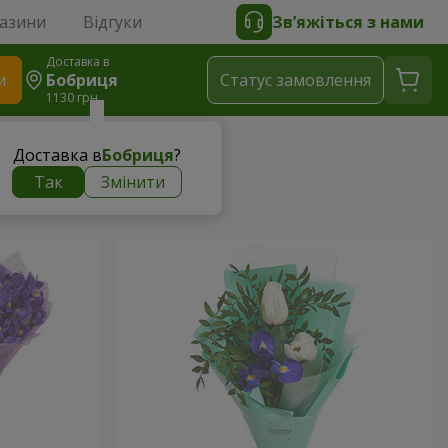
газини
Відгуки
Зв’яжіться з нами
Доставка в
и
Бобриця
Статус замовлення
1130 грн
Доставка в
Бобриця
?
Так
Змінити