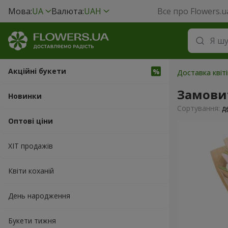
Мова:
UA
Валюта:
UAH
Все про Flowers.u
Акційні букети
Доставка квіт
Замови
Новинки
Сортування:
д
Оптові ціни
ХІТ продажів
Квіти коханій
День народження
Букети тижня