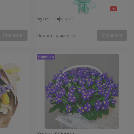
Букет "Тіффані"
Уточнити
Уточнити
Немає в наявності
Кошик 37 ірисів