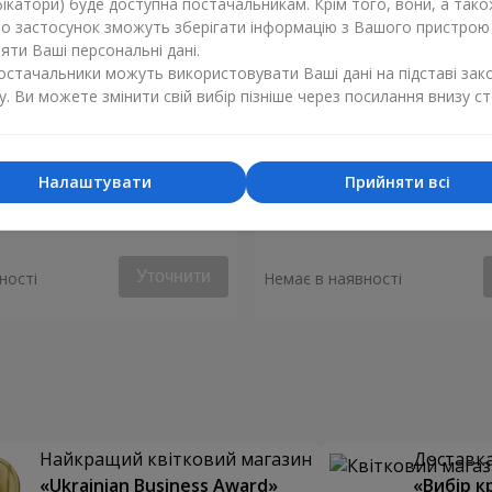
ікатори) буде доступна постачальникам. Крім того, вони, а тако
бо застосунок зможуть зберігати інформацію з Вашого пристрою
ти Ваші персональні дані.
постачальники можуть використовувати Ваші дані на підставі зак
у. Ви можете змінити свій вибір пізніше через посилання внизу ст
Налаштувати
Прийняти всі
енгейт"
Букет "Весняний вітер"
Уточнити
ності
Немає в наявності
Найкращий квітковий магазин
Доставка 
«Ukrainian Business Award»
«Вибір к