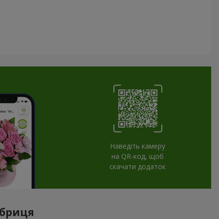
Наведіть камеру
на QR-код, щоб
скачати додаток
обриця