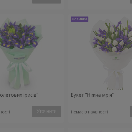
іолетових ірисів"
Букет "Ніжна мрія"
Уточнити
ності
Немає в наявності