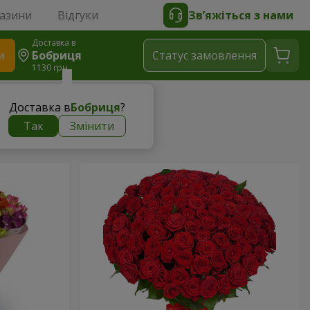
газини
Відгуки
Зв’яжіться з нами
Доставка в
и
Бобриця
Статус замовлення
1130 грн
Доставка в
Бобриця
?
Так
Змінити