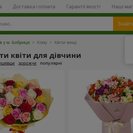
a
Доставка і оплата
Гарантії якості
Наші ма
Знайт
ів у м. Бобриця
> Кому > Квіти жінці
ти квіти для дівчини
ешевше
дорожче
популярні