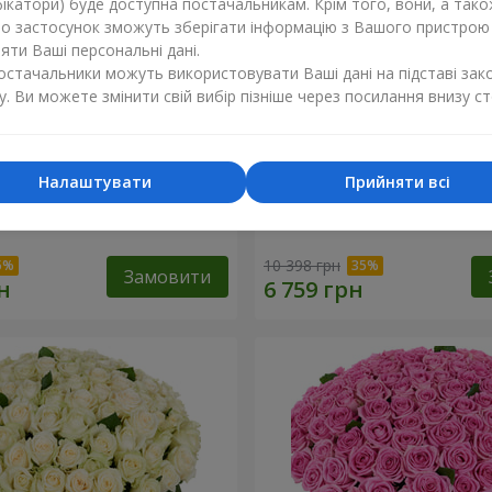
ікатори) буде доступна постачальникам. Крім того, вони, а тако
бо застосунок зможуть зберігати інформацію з Вашого пристрою
ти Ваші персональні дані.
постачальники можуть використовувати Ваші дані на підставі зак
у. Ви можете змінити свій вибір пізніше через посилання внизу ст
Налаштувати
Прийняти всі
а троянда
101 різнокольорова троя
10 398 грн
Замовити