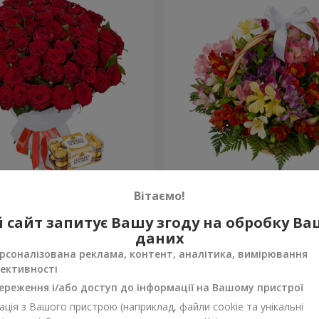
х троянд
Кошик альстромерій "Акв
Вітаємо!
3 834 грн
 сайт запитує Вашу згоду на обробку В
Замовити
даних
рсоналізована реклама, контент, аналітика, вимірювання
ективності
ереження і/або доступ до інформації на Вашому пристрої
ція з Вашого пристрою (наприклад, файли cookie та унікальні