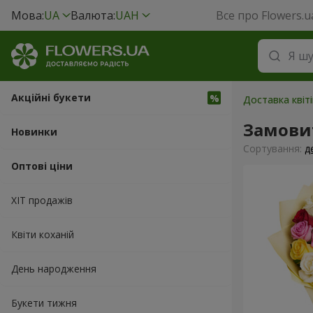
Мова:
UA
Валюта:
UAH
Все про Flowers.u
Акційні букети
Доставка квіт
Замови
Новинки
Сортування:
д
Оптові ціни
ХІТ продажів
Квіти коханій
День народження
Букети тижня