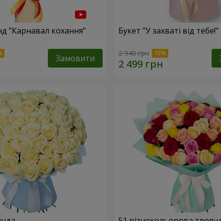
нд "Карнавал кохання"
Букет "У захваті від тебе!"
2 940 грн
Замовити
янда
51 різнокольорова троян