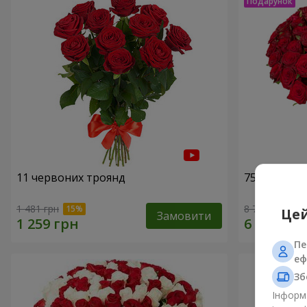
11 червоних троянд
75 червони
1 481 грн
8 799 грн
Цей
Замовити
Пе
еф
Зб
Інформа