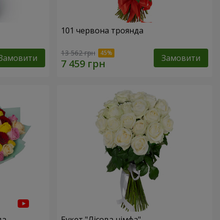
101 червона троянда
13 562 грн
Замовити
Замовити
да
Букет "Лісова німфа"