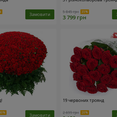
5 845 грн
Замовити
!
19 червоних троянд
2 699 грн
Замовити