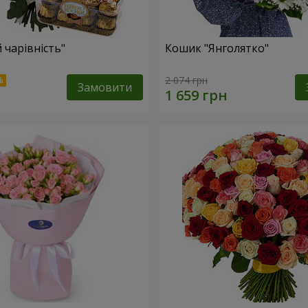
 чарівність"
Кошик "Янголятко"
2 074 грн
Замовити