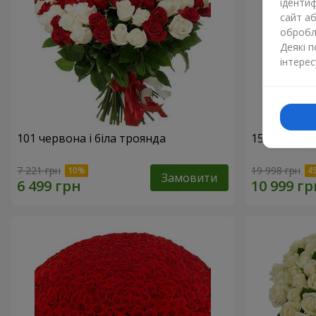
ідентиф
сайт а
обробля
Деякі 
інтерес
101 червона і біла троянда
151 червон
7 221 грн
19 998 грн
Замовити