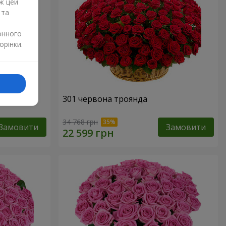
ж цей
 та
онного
орінки.
нда
301 червона троянда
34 768 грн
Замовити
Замовити