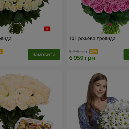
оянда
101 рожева троянда
9 279 грн
Замовити