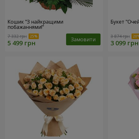
Кошик "З найкращими
Букет "Очей
побажаннями!"
7 332 грн
3 874 грн
Замовити