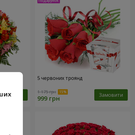
арель"
5 червоних троянд
1 175 грн
аших
Замовити
Замовити