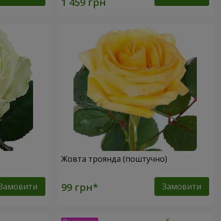
Жовта троянда (поштучно)
Замовити
Замовити