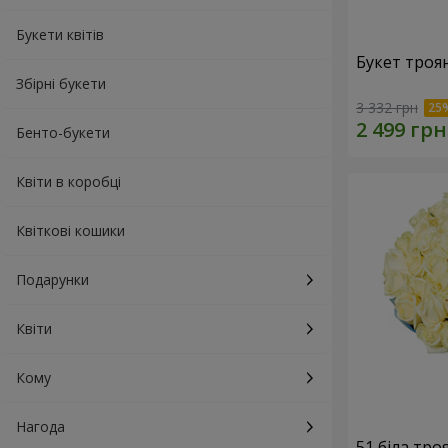
Букети квітів
Букет троя
Збірні букети
3 332 грн
Бенто-букети
Квіти в коробці
Квіткові кошики
Подарунки
Квіти
Кому
Нагода
51 біла тро