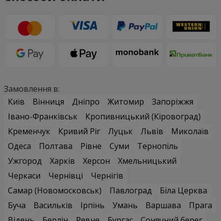
Замовлення в:
Київ
Вінниця
Дніпро
Житомир
Запоріжжя
Івано-Франківськ
Кропивницький (Кіровоград)
Кременчук
Кривий Ріг
Луцьк
Львів
Миколаїв
Одеса
Полтава
Рівне
Суми
Тернопіль
Ужгород
Харків
Херсон
Хмельницький
Черкаси
Чернівці
Чернігів
Самар (Новомосковськ)
Павлоград
Біла Церква
Буча
Васильків
Ірпінь
Умань
Варшава
Прага
Відень
Берлін
Ревне
Бургас
Сонячний берег