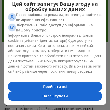
Цей сайт запитує Вашу згоду на
обробку Ваших даних
Персоналізована реклама, контент, аналітика,
вимірювання ефективності
Збереження і/або доступ до інформації на
Вашому пристрої
Інформація з Вашого пристрою (наприклад, файли
cookie та унікальні ідентифікатори) буде доступна
постачальникам. Крім того, вони, а також цей сайт
або застосунок зможуть зберігати інформацію з
Подарункові корзини —
Вашого пристрою та обробляти Ваші персональні дані.
універсальний подарунок на будь-
Деякі постачальники можуть використовувати Ваші
дані на підставі законного інтересу. Ви можете змінити
яке свято
свій вибір пізніше через посилання внизу сторінки.
Якщо ви шукаєте універсальний подарунок, але часу
обмаль, у нас є для вас чудове перевірене рішення: ви
Прийняти всі
можете набір подарункові корзини купити. Подарункова
корзина з вишуканими смаколиками до свята, фруктами,
Налаштувати
смачним чаєм чи, навіть, алкогольними напоями стає
ідеальним доповненням до квітів або самостійним
презентом. Ідеальний набір, лаконічне оформлення і