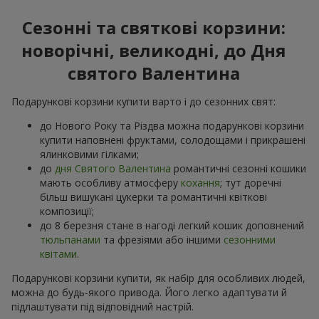
Сезонні та святкові корзини:
новорічні, великодні, до Дня
святого Валентина
Подарункові корзини купити варто і до сезонних свят:
до Нового Року та Різдва можна подарункові корзини
купити наповнені фруктами, солодощами і прикрашені
ялинковими гілками;
до
дня Святого Валентина
романтичні сезонні кошики
мають особливу атмосферу
кохання
; тут доречні
більш вишукані цукерки та романтичні квіткові
композиції;
до 8 березня стане в нагоді легкий кошик доповнений
тюльпанами
та фрезіями або іншими
сезонними
квітами
.
Подарункові корзини купити, як набір для особливих людей,
можна до будь-якого привода. Його легко адаптувати й
підлаштувати під відповідний настрій.