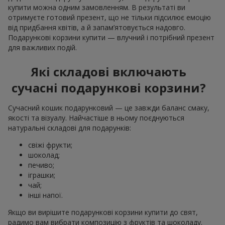
купити можна одним замовленням. В результаті ви
отримуєте готовий презент, що не тільки підсилює емоцію
від придбання квітів, а й запам’ятовується надовго.
Подарункові корзини купити — влучний і потрібний презент
для важливих подій.
Які складові включають
сучасні подарункові корзини?
Сучасний кошик подарунковий — це завжди баланс смаку,
якості та візуалу. Найчастіше в ньому поєднуються
натуральні складові для подарунків:
свіжі фрукти;
шоколад;
печиво;
іграшки;
чай;
інші напої.
Якщо ви вирішите подарункові корзини купити до свят,
радимо вам вибрати композицію з фруктів та шоколаду.