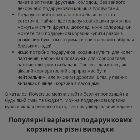
пакет з елітними фруктами, солодощі без зайвого
декору або подарунковий кошик із продуктами.
Подарунковий кошик
для жінки
більш легкі та
естетичні. Найчастіше подарункові кошики для жінок
можуть містити фрукти, шоколад, ніжні солодощі. Ви
можете такі подарункові корзини купити разом з
розкішним букетом і отримати оригінальний набір для
близьких людей.
Якщо потрібно подарункові корзини купити для колег і
партнерів, наприклад подарунки для корпоративів,
важливо дотримати баланс. Презент для колег, як
цікавий корпоративний сюрприз має бути
нейтральним, але якісним і дорогим. Втім, у певних
випадках підійде і корзина з ласощами.
В каталозі Flowers.ua можна знайти безліч пропозицій на
будь-який смак та бюджет. Можна подарункові корзини
купити як для певного свята, так і як універсальний варіант.
Популярні варіанти подарункових
корзин на різні випадки