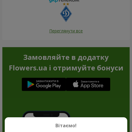
Переглянути все
Замовляйте в додатку
Flowers.ua і отримуйте бонуси
Вітаємо!