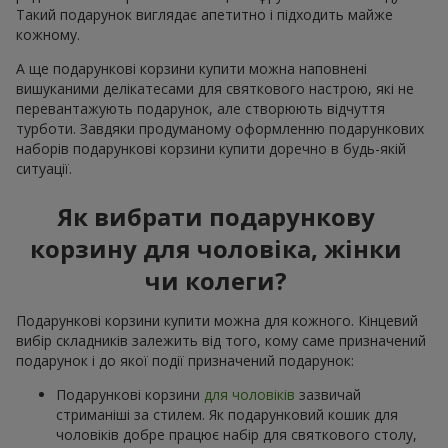
Такий подарунок виглядає апетитно і підходить майже
кожному.
А ще подарункові корзини купити можна наповнені
вишуканими делікатесами для святкового настрою, які не
перевантажують подарунок, але створюють відчуття
турботи. Завдяки продуманому оформленню подарункових
наборів подарункові корзини купити доречно в будь-якій
ситуації.
Як вибрати подарункову
корзину для чоловіка, жінки
чи колеги?
Подарункові корзини купити можна для кожного. Кінцевий
вибір складників залежить від того, кому саме призначений
подарунок і до якої події призначений подарунок:
Подарункові корзини
для чоловіків
зазвичай
стриманіші за стилем. Як подарунковий кошик для
чоловіків добре працює набір для святкового столу,