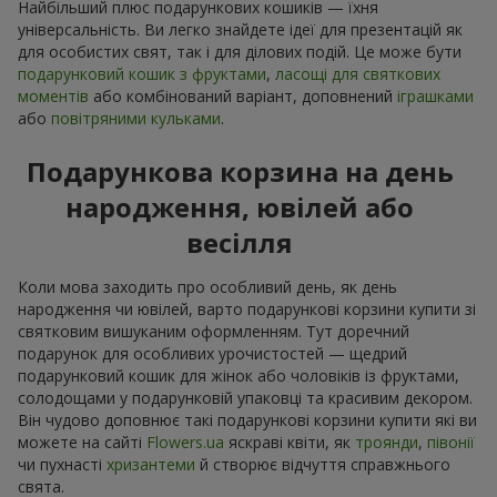
Найбільший плюс подарункових кошиків — їхня
універсальність. Ви легко знайдете ідеї для презентацій як
для особистих свят, так і для ділових подій. Це може бути
подарунковий кошик з фруктами
,
ласощі для святкових
моментів
або комбінований варіант, доповнений
іграшками
або
повітряними кульками
.
Подарункова корзина на день
народження, ювілей або
весілля
Коли мова заходить про особливий день, як день
народження чи ювілей, варто подарункові корзини купити зі
святковим вишуканим оформленням. Тут доречний
подарунок для особливих урочистостей — щедрий
подарунковий кошик для жінок або чоловіків із фруктами,
солодощами у подарунковій упаковці та красивим декором.
Він чудово доповнює такі подарункові корзини купити які ви
можете на сайті
Flowers.ua
яскраві квіти, як
троянди
,
півонії
чи пухнасті
хризантеми
й створює відчуття справжнього
свята.