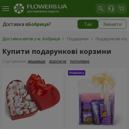
Доставка в
Бобриця
?
Так
Змінити
Доставка в
Бобриця
|
1130 грн
Доставка квітів у м. Бобриця
> Подарунки > Подарункові кор
Купити подарункові корзини
Сортування:
дешевше
дорожче
популярні