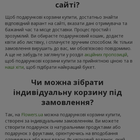
сайті?
Щоб подарункові корзини купити, достатньо знайти
відповідний варіант на сайті, вказати дані отримувача та
бажаний час та місце доставки. Процес простий і
зрозумілий. Ви обираєте подарунковий кошик, додаєте
квіти або листівку, і сплачуєте зручним способом. Як тільки
замовлення вирушить до вас, ми обов’язково повідомимо.
А ще не забудьте заглянути у розділ
акційних пропозицій
,
щоб подарункові корзини купити за прийнятною ціною та в
наші хіти
, щоб підібрати найкращий букет.
Чи можна зібрати
індивідуальну корзину під
замовлення?
Так, на
Flowers.ua
можна подарункові корзини купити,
створені за індивідуальним замовленням. Ви можете
створити подарунок із натуральними продуктами або
подарунок з фруктами, орієнтуючись на вподобання
отримувача або ваші власні. Як квітковий доданок, який