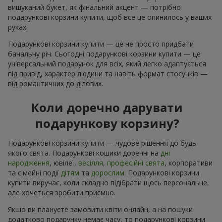
вишуканий букет, як фінальний акцент — потрібно
подарункові корзини купити, щоб все це опинилось у ваших
руках.
Подарункові корзини купити — це не просто придбати
банальну річ. Сьогодні подарункові корзини купити — це
універсальний подарунок для всіх, який легко адаптується
під привід, характер людини та навіть формат стосунків —
від романтичних до ділових.
Коли доречно дарувати
подарункову корзину?
Подарункові корзини купити — чудове рішення до будь-
якого свята. Подарункові кошики доречні на
дні
народження
, ювілеї,
весілля
,
професійні свята
, корпоративи
та сімейні події
дітям
та
дорослим
. Подарункові корзини
купити виручає, коли складно підібрати щось персональне,
але хочеться зробити приємно.
Якщо ви плануєте замовити квіти онлайн, а на пошуки
додатково подарунку немає часу, то подарункові корзини