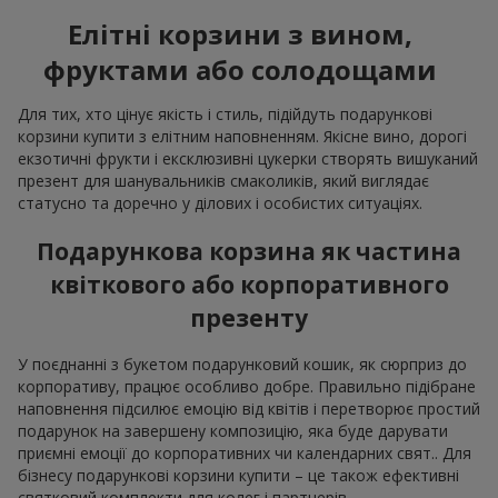
Елітні корзини з вином,
фруктами або солодощами
Для тих, хто цінує якість і стиль, підійдуть подарункові
корзини купити з елітним наповненням. Якісне вино, дорогі
екзотичні фрукти і ексклюзивні цукерки створять вишуканий
презент для шанувальників смаколиків, який виглядає
статусно та доречно у ділових і особистих ситуаціях.
Подарункова корзина як частина
квіткового або корпоративного
презенту
У поєднанні з букетом подарунковий кошик, як сюрприз до
корпоративу, працює особливо добре. Правильно підібране
наповнення підсилює емоцію від квітів і перетворює простий
подарунок на завершену композицію, яка буде дарувати
приємні емоції до корпоративних чи календарних свят.. Для
бізнесу подарункові корзини купити – це також ефективні
святковий комплекти для колег і партнерів.