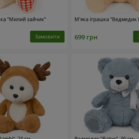
шка "Милий зайчик"
М'яка іграшка "Ведмедик 
Замовити
ambi", 23 см
Ведмедик "Baloo", 30 см