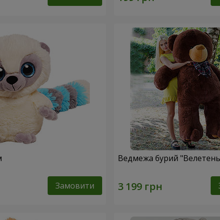
м
Ведмежа бурий "Велетень"
Замовити