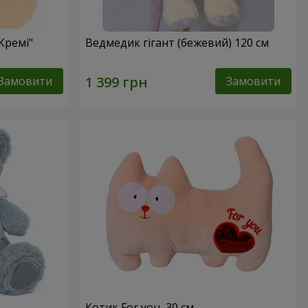
Кремі"
Ведмедик гігант (бежевий) 120 см
Замовити
Замовити
Котик For you, 30 см