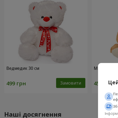
Ведмедик 30 см
Милий ведм
Цей
Замовити
Пе
еф
Зб
Наші досягнення
Інформа