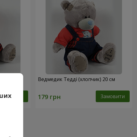
) 20 см
Ведмедик Тедді (хлопчик) 20 см
аших
Замовити
Замовити