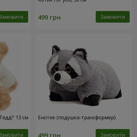
Замовити
Замовити
Тедді" 13 см
Енотик (подушка-трансформер)
Замовити
Замовити