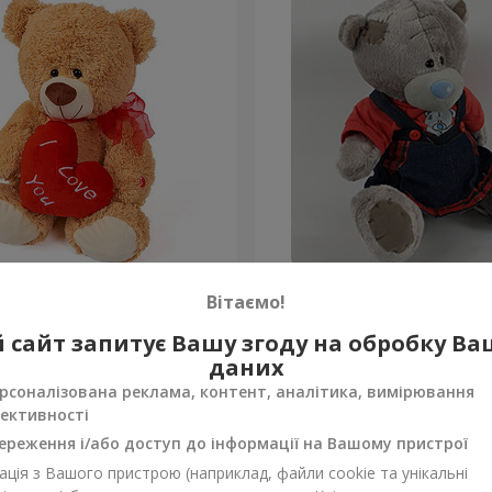
едик (з серцем) 30 см
Ведмедик Тедді (дівчинка
Вітаємо!
 сайт запитує Вашу згоду на обробку В
Замовити
даних
рсоналізована реклама, контент, аналітика, вимірювання
ективності
ереження і/або доступ до інформації на Вашому пристрої
ція з Вашого пристрою (наприклад, файли cookie та унікальні