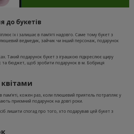
я до букетів
ріплює їх і залишає в пам’яті надовго. Саме тому букет з
 плюшевий ведмедик, зайчик чи інший персонаж, подарунок
ах. Такий подарунок букет з іграшкою підкреслює щиру
ак та бюджет, щоб зробити подарунок в м. Бобриця
з квітами
в пам’яті, кожен раз, коли плюшевий приятель потрапляє у
шають приємний подарунок на довгі роки.
сіб лишити спогад про того, хто подарував цей букет з
ок