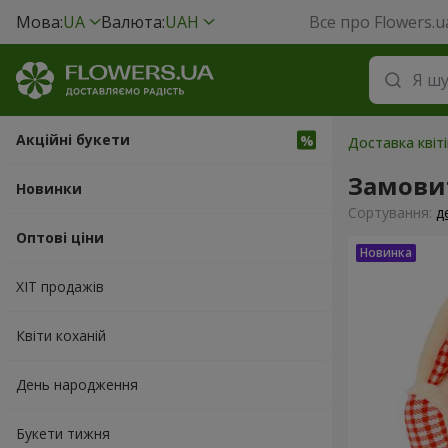
Мова:
UA
Валюта:
UAH
Все про Flowers.u
Акційні букети
Доставка квіт
Замовит
Новинки
Сортування:
д
Оптові ціни
ХІТ продажів
Квіти коханій
День народження
Букети тижня