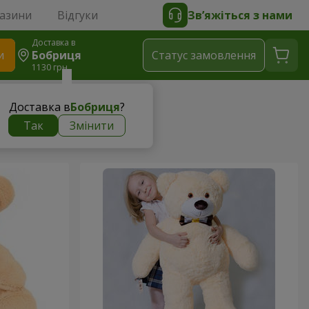
газини
Відгуки
Зв’яжіться з нами
Доставка в
и
Бобриця
Статус замовлення
1130 грн
Доставка в
Бобриця
?
Так
Змінити