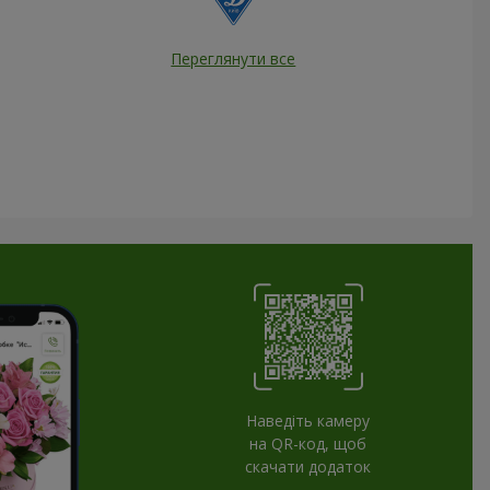
Переглянути все
Наведіть камеру
на QR-код, щоб
скачати додаток