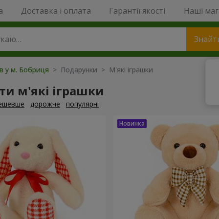
a
Доставка і оплата
Гарантії якості
Наші ма
Знайт
ів у м. Бобриця
> Подарунки > М'які іграшки
и м'які іграшки
ешевше
дорожче
популярні