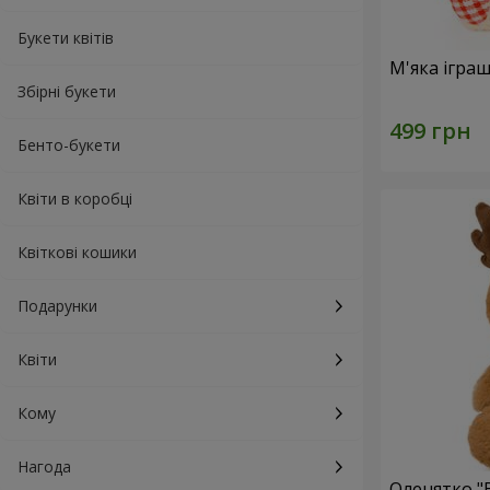
Букети квітів
М'яка ігра
Збірні букети
Бенто-букети
Квіти в коробці
Квіткові кошики
Подарунки
Квіти
Кому
Нагода
Оленятко "B