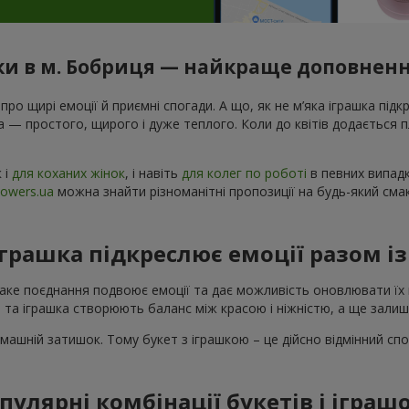
ки в м. Бобриця — найкраще доповненн
 про щирі емоції й приємні спогади. А що, як не м’яка іграшка підк
а — простого, щирого і дуже теплого. Коли до квітів додається
к і
для коханих жінок
, і навіть
для колег по роботі
в певних випадк
lowers.ua
можна знайти різноманітні пропозиції на будь-який см
іграшка підкреслює емоції разом і
Таке поєднання подвоює емоції та дає можливість оновлювати їх 
 та іграшка створюють баланс між красою і ніжністю, а ще зали
машній затишок. Тому букет з іграшкою – це дійсно відмінний спо
пулярні комбінації букетів і іграш