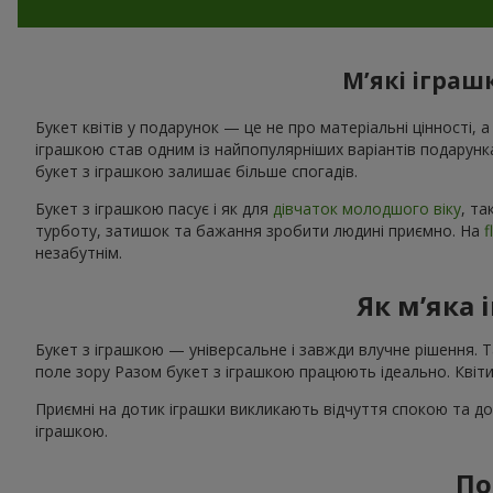
М’які іграш
Букет квітів у подарунок — це не про матеріальні цінності, а
іграшкою став одним із найпопулярніших варіантів подарунк
букет з іграшкою залишає більше спогадів.
Букет з іграшкою пасує і як для
дівчаток молодшого віку
, та
турботу, затишок та бажання зробити людині приємно. На
f
незабутнім.
Як м’яка 
Букет з іграшкою — універсальне і завжди влучне рішення. 
поле зору Разом букет з іграшкою працюють ідеально. Квіти
Приємні на дотик іграшки викликають відчуття спокою та до
іграшкою.
По