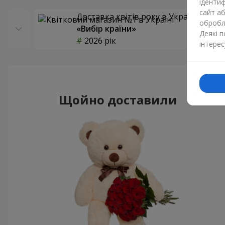
ідентиф
сайт а
Доставка квітів року в Україні
обробля
«Вибір країни»
Деякі 
2026 рік
інтерес
Щойно доставили