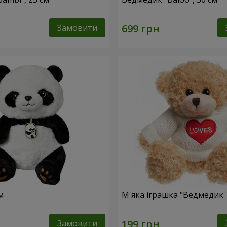
Замовити
м
М'яка іграшка "Ведмедик 
Замовити