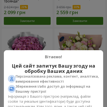
троянда"
2 624 грн
3 656 грн
Замовити
Замовити
Вітаємо!
Цей сайт запитує Вашу згоду на
обробку Ваших даних
Персоналізована реклама, контент, аналітика,
Букет "Твої хризантеми"
Букет "Пана Кота"
вимірювання ефективності
Збереження і/або доступ до інформації на
1 834 грн
2 449 грн
Вашому пристрої
Інформація з Вашого пристрою (наприклад, файли
cookie та унікальні ідентифікатори) буде доступна
Замовити
Замовити
постачальникам. Крім того, вони, а також цей сайт