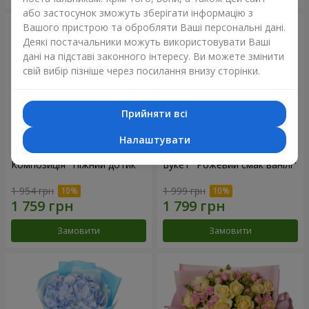
або застосунок зможуть зберігати інформацію з
Вашого пристрою та обробляти Ваші персональні дані.
Деякі постачальники можуть використовувати Ваші
дані на підставі законного інтересу. Ви можете змінити
свій вибір пізніше через посилання внизу сторінки.
Прийняти всі
Налаштувати
Композиція "Ніжний дотик"
Букет "Рожевий смак ванілі"
1 954 грн
1 999 грн
Замовити
Замовити