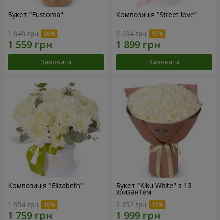
Букет "Eustoma"
Композиція "Street love"
1 949 грн
2 234 грн
Замовити
Замовити
Композиція "Elizabeth"
Букет "Kiku White" з 13
хризантем
1 954 грн
2 352 грн