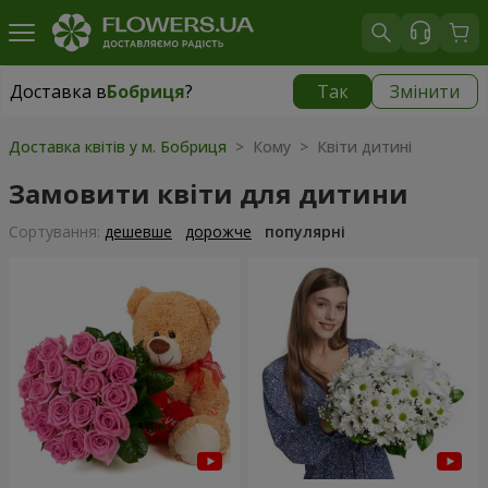
Доставка в
Бобриця
?
Так
Змінити
Доставка в
Бобриця
|
1130 грн
Доставка квітів у м. Бобриця
> Кому > Квіти дитині
Замовити квіти для дитини
Сортування:
дешевше
дорожче
популярні