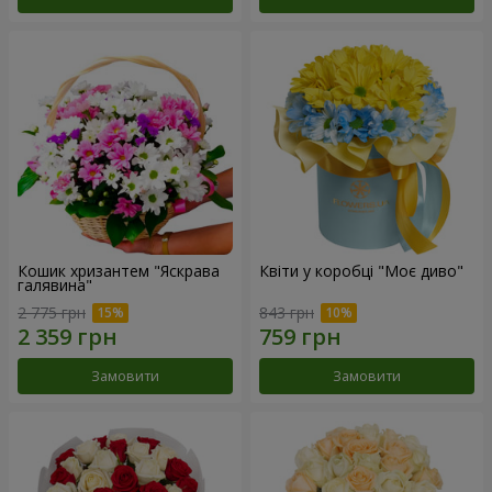
Кошик хризантем "Яскрава
Квіти у коробці "Моє диво"
галявина"
2 775 грн
843 грн
Замовити
Замовити