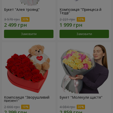
Букет "Алея троянд"
Композиція "Принцеса й
Тедді"
3 570 грн
2 221 грн
Замовити
Замовити
Композиція "Зворушливий
Букет "Молекули щастя"
презент"
2 666 грн
4 084 грн