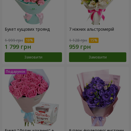
Букет кущових троянд
7 ніжних альстромерій
1 999 грн
1 128 грн
Замовити
Замовити
Букет "Дотик кохання" +
9 гілок фіолетової еустоми