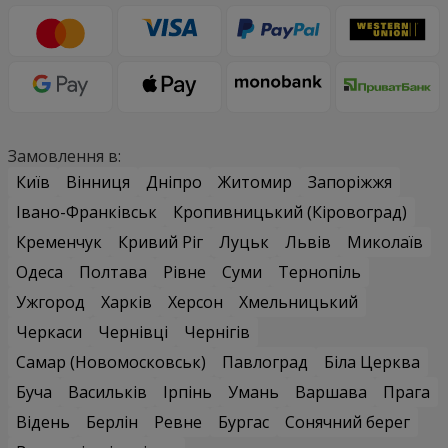
Замовлення в:
Київ
Вінниця
Дніпро
Житомир
Запоріжжя
Івано-Франківськ
Кропивницький (Кіровоград)
Кременчук
Кривий Ріг
Луцьк
Львів
Миколаїв
Одеса
Полтава
Рівне
Суми
Тернопіль
Ужгород
Харків
Херсон
Хмельницький
Черкаси
Чернівці
Чернігів
Самар (Новомосковськ)
Павлоград
Біла Церква
Буча
Васильків
Ірпінь
Умань
Варшава
Прага
Відень
Берлін
Ревне
Бургас
Сонячний берег