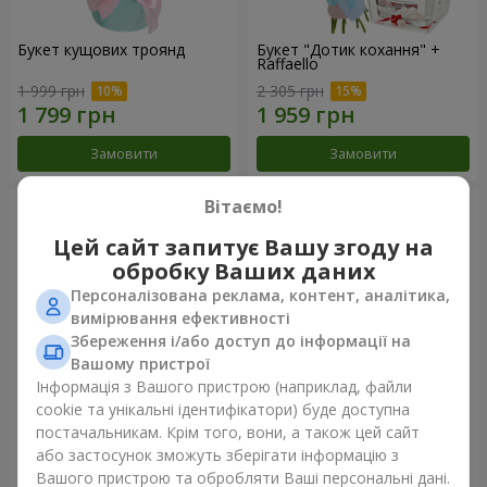
Букет кущових троянд
Букет "Дотик кохання" +
Raffaello
1 999 грн
2 305 грн
Замовити
Замовити
Вітаємо!
Цей сайт запитує Вашу згоду на
обробку Ваших даних
Персоналізована реклама, контент, аналітика,
вимірювання ефективності
Збереження і/або доступ до інформації на
Вашому пристрої
Інформація з Вашого пристрою (наприклад, файли
cookie та унікальні ідентифікатори) буде доступна
Букет "Веселка емоцій"
Квіти в коробці "Щастя не
постачальникам. Крім того, вони, а також цей сайт
оминеш"
або застосунок зможуть зберігати інформацію з
1 888 грн
1 764 грн
Вашого пристрою та обробляти Ваші персональні дані.