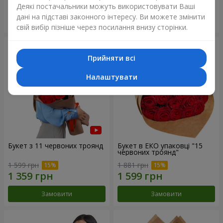
Деякі постачальники можуть використовувати Ваші
дані на підставі законного інтересу. Ви можете змінити
Замовити
Замовити
свій вибір пізніше через посилання внизу сторінки.
Прийняти всі
Налаштувати
Букет з 11 червоних троянд
Букет в ЕКО упаковці "15
червоних троянд"
1 599 грн
1 881 грн
Замовити
Замовити