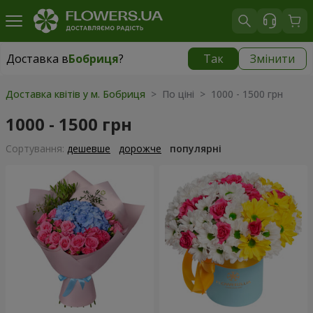
Доставка в
Бобриця
?
Так
Змінити
Доставка в
Бобриця
|
1130 грн
Доставка квітів у м. Бобриця
> По ціні > 1000 - 1500 грн
1000 - 1500 грн
Сортування:
дешевше
дорожче
популярні