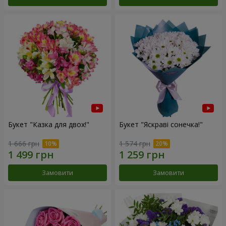
Букет "Казка для двох!"
Букет "Яскраві сонечка!"
1 666 грн
1 574 грн
Замовити
Замовити