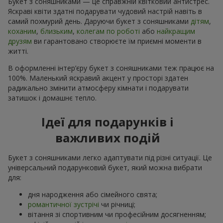
Букет з соняшниками — це справжній квітковий антистрес.
Яскраві квіти здатні подарувати чудовий настрій навіть в
самий похмурий день. Даруючи букет з соняшниками
дітям
,
коханим
,
близьким
,
колегам по роботі
або
найкращим
друзям
ви гарантовано створюєте їм приємні моменти в
житті.
В оформленні інтер’єру букет з соняшниками теж працює на
100%. Маленький яскравий акцент у просторі здатен
радикально змінити атмосферу кімнати і подарувати
затишок і домашнє тепло.
Ідеї для подарунків і
важливих подій
Букет з соняшниками легко адаптувати під різні ситуації. Це
універсальний подарунковий букет, який можна вибрати
для:
дня народження або сімейного свята;
романтичної зустрічі
чи річниці;
вітання зі спортивним чи професійним досягненням;