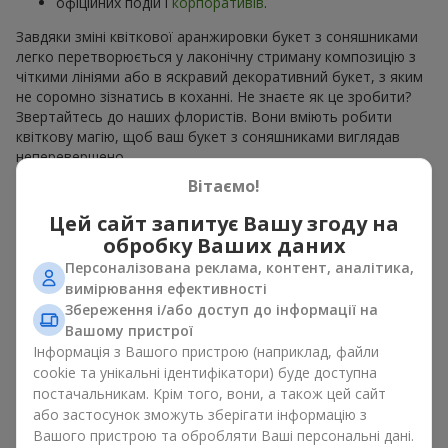
офіційних подій і
корпоративів
.
Завдяки зміні квіткової аранжировки букет з соняшниками
легко перетворюється у лаконічну стриману композицію з
чіткими лініями або в яскравий декоративний букет, з яким
не соромно зізнатись в коханні. Не знаєте як це зробити?
Звертайтесь до наших флористів. Вони вміють робити
квіткову магію, щоб ваш букет з соняшниками виглядав
неперевершено.
Вітаємо!
Види букетів з соняшниками
Цей сайт запитує Вашу згоду на
обробку Ваших даних
Асортимент
Flowers.ua
дозволяє вибрати букети з
соняшниками у різних стилях. На наших сторінках ви можете
Персоналізована реклама, контент, аналітика,
знайти:
вимірювання ефективності
Збереження і/або доступ до інформації на
моно букети з 7, 9 або 11 квітів;
Вашому пристрої
ніжні композиції доповненні сезонними рослинами;
Інформація з Вашого пристрою (наприклад, файли
витончені поєднання з класичними трояндами;
cookie та унікальні ідентифікатори) буде доступна
яскраві букети з паростками ніжної зелені.
постачальникам. Крім того, вони, а також цей сайт
Єдиний нюанс, соняшники — це сезонні квіти, які доступні
або застосунок зможуть зберігати інформацію з
для продажу лише в сезон цвітіння.
Вашого пристрою та обробляти Ваші персональні дані.