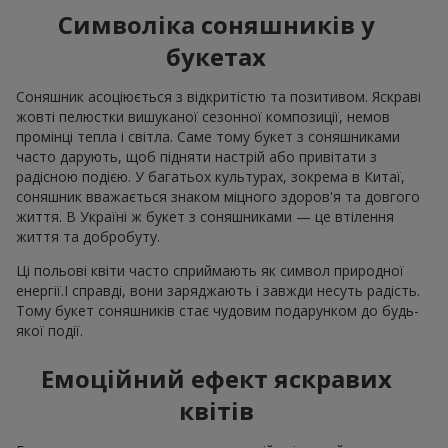
Символіка соняшників у
букетах
Соняшник асоціюється з відкритістю та позитивом. Яскраві
жовті пелюстки вишуканої сезонної композиції, немов
промінці тепла і світла. Саме тому букет з соняшниками
часто дарують, щоб підняти настрій або привітати з
радісною подією. У багатьох культурах, зокрема в Китаї,
соняшник вважається знаком міцного здоров'я та довгого
життя. В Україні ж букет з соняшниками — це втілення
життя та добробуту.
Ці польові квіти часто сприймають як символ природної
енергії.І справді, вони заряджають і завжди несуть радість.
Тому букет соняшників стає чудовим подарунком до будь-
якої події.
Емоційний ефект яскравих
квітів