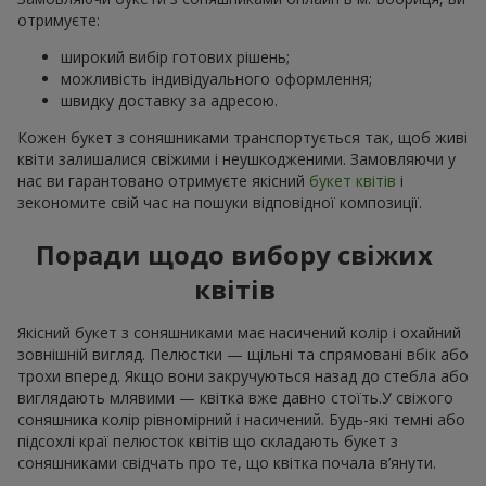
отримуєте:
широкий вибір готових рішень;
можливість індивідуального оформлення;
швидку доставку за адресою.
Кожен букет з соняшниками транспортується так, щоб живі
квіти залишалися свіжими і неушкодженими. Замовляючи у
нас ви гарантовано отримуєте якісний
букет квітів
і
зекономите свій час на пошуки відповідної композиції.
Поради щодо вибору свіжих
квітів
Якісний букет з соняшниками має насичений колір і охайний
зовнішній вигляд. Пелюстки — щільні та спрямовані вбік або
трохи вперед. Якщо вони закручуються назад до стебла або
виглядають млявими — квітка вже давно стоїть.У свіжого
соняшника колір рівномірний і насичений. Будь-які темні або
підсохлі краї пелюсток квітів що складають букет з
соняшниками свідчать про те, що квітка почала в’янути.