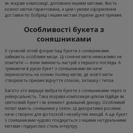
як яскраві композиції, доповнені іншими квітами. Якість
кожної квітки гарантована, а ціни і умови оформлення
доставки по Бобриці і іншим містам України дуже приємні.
Особливості букета з
соняшниками
У сучасній літній флористиці букети з соняшниками
займають особливе місце. Ці сонячні квіти неможливо не
помітити — вони змінюють настрій з першого погляда. А
тримаючи в руках букет з соняшниками ви наче
переноситесь на осінню поляну квітів, де жовті квіти
створюють приємні відчуття спокою, затишку і тепла.
Багато хто вирішує вибрати букети з соняшниками через їх
універсальність. Така яскрава композиція цілком підійде як
святковий букет і як елемент домашній декору. Особливий
попит мають соняшники у сезон. Ці декоративні рослини
наче створені для фотосесій і незабутніх емоцій. А ще букет
з соняшниками чудово поєднується з іншими натуральними
квітами і підкреслює стиль інтер’єру.