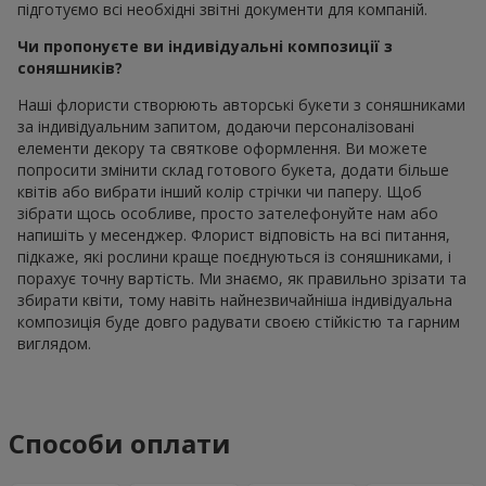
підготуємо всі необхідні звітні документи для компаній.
Чи пропонуєте ви індивідуальні композиції з
соняшників?
Наші флористи створюють авторські букети з соняшниками
за індивідуальним запитом, додаючи персоналізовані
елементи декору та святкове оформлення. Ви можете
попросити змінити склад готового букета, додати більше
квітів або вибрати інший колір стрічки чи паперу. Щоб
зібрати щось особливе, просто зателефонуйте нам або
напишіть у месенджер. Флорист відповість на всі питання,
підкаже, які рослини краще поєднуються із соняшниками, і
порахує точну вартість. Ми знаємо, як правильно зрізати та
збирати квіти, тому навіть найнезвичайніша індивідуальна
композиція буде довго радувати своєю стійкістю та гарним
виглядом.
Способи оплати