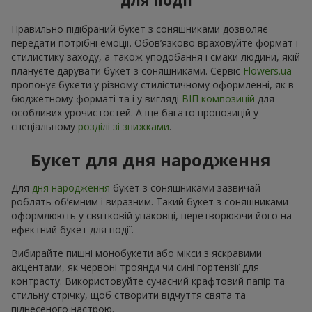
для події
Правильно підібраний букет з соняшниками дозволяє
передати потрібні емоції. Обов’язково враховуйте формат і
стилистику заходу, а також уподобання і смаки людини, якій
плануєте дарувати букет з соняшниками. Сервіс
Flowers.ua
пропонує букети у різному стилістичному оформленні, як в
бюджетному форматі та і у вигляді
ВІП композицій
для
особливих урочистостей. А ще багато пропозицій у
спеціальному
розділі зі знижками
.
Букет для дня народження
Для
дня народження
букет з соняшниками зазвичай
роблять об’ємним і виразним. Такий букет з соняшниками
оформлюють у святковій упаковці, перетворюючи його на
ефектний букет для події.
Вибирайте пишні монобукети або мікси з яскравими
акцентами, як червоні троянди чи сині гортензії для
контрасту. Використовуйте сучасний крафтовий папір та
стильну стрічку, щоб створити відчуття свята та
піднесеного настрою.