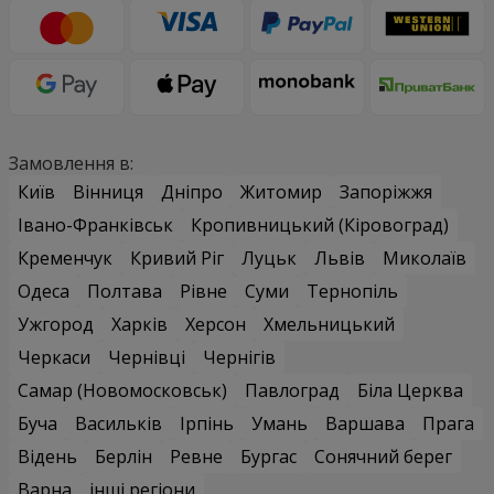
Замовлення в:
Київ
Вінниця
Дніпро
Житомир
Запоріжжя
Івано-Франківськ
Кропивницький (Кіровоград)
Кременчук
Кривий Ріг
Луцьк
Львів
Миколаїв
Одеса
Полтава
Рівне
Суми
Тернопіль
Ужгород
Харків
Херсон
Хмельницький
Черкаси
Чернівці
Чернігів
Самар (Новомосковськ)
Павлоград
Біла Церква
Буча
Васильків
Ірпінь
Умань
Варшава
Прага
Відень
Берлін
Ревне
Бургас
Сонячний берег
Варна
інші регіони