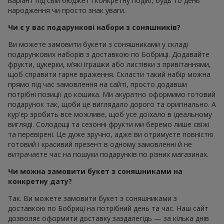
варіант під свій бюджет і конкретну подію, будь то день
народження чи просто знак уваги.
Чи є у вас подарункові набори з соняшників?
Ви можете замовити букети з соняшниками у складі
подарункових наборів з доставкою по Бобриці. Додавайте
фрукти, цукерки, м’які іграшки або листівки з привітаннями,
щоб справити гарне враження. Скласти такий набір можна
прямо під час замовлення на сайті, просто додавши
потрібні позиції до кошика. Ми акуратно оформимо готовий
подарунок так, щоби це виглядало дорого та оригінально. А
кур'єр зробить все можливе, щоб усе доїхало в ідеальному
вигляді. Солодощі та сезонні фрукти ми беремо лише свіжі
та перевірені. Це дуже зручно, адже ви отримуєте повністю
готовий і красивий презент в одному замовленні й не
витрачаєте час на пошуки подарунків по різних магазинах.
Чи можна замовити букет з соняшниками на
конкретну дату?
Так. Ви можете замовити букет з соняшниками з
доставкою по Бобриці на потрібний день та час. Наш сайт
дозволяє оформити доставку заздалегідь — за кілька днів