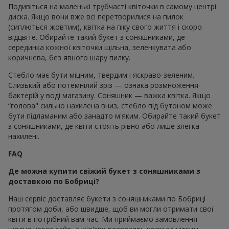
Подивіться на маленькі трубчасті квіточки в самому центрі
диска. Якщо вони вже всі перетворилися на пилок
(сиплються жовтим), квітка на піку свого життя і скоро
відцвіте. Обирайте такий букет з соняшниками, де
серединка кожної квіточки щільна, зеленкувата або
коричнева, без явного шару пилку.
Стебло має бути міцним, твердим і яскраво-зеленим.
Слизький або потемнілий зріз — ознака розмноження
бактерій у воді магазину. Соняшник — важка квітка. Якщо
“голова" сильно нахилена вниз, стебло під бутоном може
бути підламаним або занадто м'яким. Обирайте такий букет
з соняшниками, де квіти стоять рівно або лише злегка
нахилені.
FAQ
Де можна купити свіжий букет з соняшниками з
доставкою по Бобриці?
Наш сервіс доставляє букети з соняшниками по Бобриці
протягом доби, або швидше, щоб ви могли отримати свої
квіти в потрібний вам час. Ми приймаємо замовлення