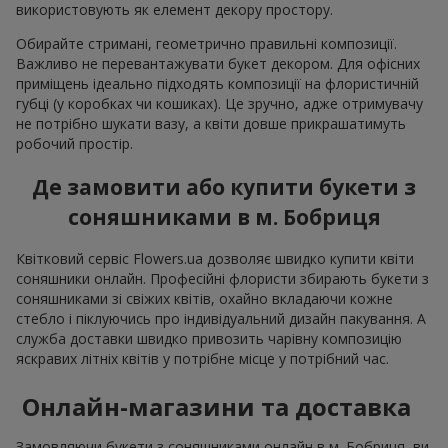
використовують як елемент декору простору.
Обирайте стримані, геометрично правильні композиції.
Важливо не перевантажувати букет декором. Для офісних
приміщень ідеально підходять композиції на флористичній
губці (у коробках чи кошиках). Це зручно, адже отримувачу
не потрібно шукати вазу, а квіти довше прикрашатимуть
робочий простір.
Де замовити або купити букети з
соняшниками в м. Бобриця
Квітковий сервіс Flowers.ua дозволяє швидко купити квіти
соняшники онлайн. Професійні флористи збирають букети з
соняшниками зі свіжих квітів, охайно вкладаючи кожне
стебло і піклуючись про індивідуальний дизайн пакування. А
служба доставки швидко привозить чарівну композицію
яскравих літніх квітів у потрібне місце у потрібний час.
Онлайн-магазини та доставка
Замовляючи букети з соняшниками онлайн в м. Бобриця, ви