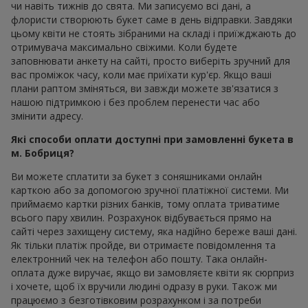
чи навіть тижнів до свята. Ми записуємо всі дані, а
флористи створюють букет саме в день відправки. Завдяки
цьому квіти не стоять зібраними на складі і приїжджають до
отримувача максимально свіжими. Коли будете
заповнювати анкету на сайті, просто виберіть зручний для
вас проміжок часу, коли має приїхати кур'єр. Якщо ваші
плани раптом зміняться, ви завжди можете зв'язатися з
нашою підтримкою і без проблем перенести час або
змінити адресу.
Які способи оплати доступні при замовленні букета в
м. Бобриця?
Ви можете сплатити за букет з соняшниками онлайн
карткою або за допомогою зручної платіжної системи. Ми
приймаємо картки різних банків, тому оплата триватиме
всього пару хвилин. Розрахунок відбувається прямо на
сайті через захищену систему, яка надійно береже ваші дані.
Як тільки платіж пройде, ви отримаєте повідомлення та
електронний чек на телефон або пошту. Така онлайн-
оплата дуже виручає, якщо ви замовляєте квіти як сюрприз
і хочете, щоб їх вручили людині одразу в руки. Також ми
працюємо з безготівковим розрахунком і за потреби