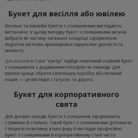
Букет для весілля або ювілею
Весільні та ювілейні букети з соняшниками виглядають
витончено. У цьому випадку букет з соняшниками можна
вибрати як частину загальної концепції оформлення.
Акуратна квіткова аранжировка підкреслює урочистість
моменту.
Для весілля
в стилі "кантрі" підійде невеликий охайний букет
з соняшником з додаванням гіпсофіли чи лаванди. Для
ювілею краще обрати капелюшну коробку або великий
кошик — це виглядає статусно та дорого.
Букет для корпоративного
свята
Для ділових заходів букети з соняшників оформлюють
стримано й стильно. Такий букет з соняшниками допомагає
створити позитивну атмосферу й виглядає професійно.
Букет з соняшниками в корпоративному стилі часто