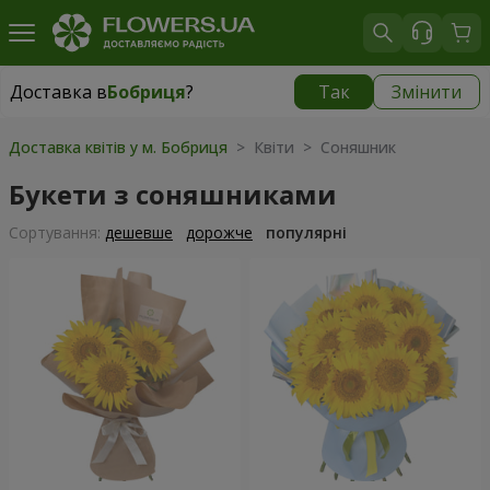
Доставка в
Бобриця
?
Так
Змінити
Доставка в
Бобриця
|
1130 грн
Доставка квітів у м. Бобриця
> Квіти > Соняшник
Букети з соняшниками
Сортування:
дешевше
дорожче
популярні