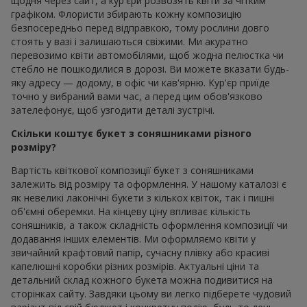
щодня через сайт, а кур'єри розвозять квіти за чітким
графіком. Флористи збирають кожну композицію
безпосередньо перед відправкою, тому рослини довго
стоять у вазі і залишаються свіжими. Ми акуратно
перевозимо квіти автомобілями, щоб жодна пелюстка чи
стебло не пошкодилися в дорозі. Ви можете вказати будь-
яку адресу — додому, в офіс чи кав'ярню. Кур'єр приїде
точно у вибраний вами час, а перед цим обов'язково
зателефонує, щоб узгодити деталі зустрічі.
Скільки коштує букет з соняшниками різного
розміру?
Вартість квіткової композиції букет з соняшниками
залежить від розміру та оформлення. У нашому каталозі є
як невеликі лаконічні букети з кількох квіток, так і пишні
об'ємні оберемки. На кінцеву ціну впливає кількість
соняшників, а також складність оформлення композиції чи
додавання інших елементів. Ми оформляємо квіти у
звичайний крафтовий папір, сучасну плівку або красиві
капелюшні коробки різних розмірів. Актуальні ціни та
детальний склад кожного букета можна подивитися на
сторінках сайту. Завдяки цьому ви легко підберете чудовий