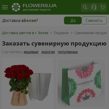
Доставка в
Белая
?
Да
Сменить
Доставка в
Белая
|
бесплатно
Доставка цветов в г. Белая
> Подарки > Сувенирная продук
Заказать сувенирную продукцию
Cортировка:
дешевые
дорогие
популярные