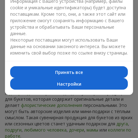
Информация с Вашего устройства (например, файлы
Сувениры к букетам на разные
cookie и уникальные идентификаторы) будет доступна
праздники
поставщикам. Кроме того, они, а также этот сайт или
приложение смогут сохранять информацию с Вашего
Праздник задаёт настроение, а сувенирная продукция для
устройства и обрабатывать Ваши персональные
букетов его подчёркивает. Именно поэтому сувениры к
данные.
цветам часто выбирают с учётом даты и события. В нашем
Некоторые поставщики могут использовать Ваши
ассортименте найдётся сувенирная продукция для букетов,
данные на основании законного интереса. Вы можете
которая подойдёт к любому празднику и может быть
изменить свой выбор позже по ссылке внизу страницы.
рассчитана на любой бюджет.
Сувенирная продукция к
Принять все
букетам на День рождения
Настройки
К
дню рождения
хорошо подходит сувенирная продукция
для букетов, которая содержит оригинальные детали и
делает
флористические дополнения
персональными. Это
могут быть авторские изделия или мини-подарки с тёплым
смыслом. Такая сувенирная продукция для букетов из ярких
или сезонных цветов станет удачным подарком для
друга
,
подруги
,
любимого человека
,
дочери
,
мамы
или
коллеги по
работе
.