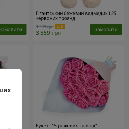
Гігантський бежевий ведмедик і 25
червоних троянд
4 449 грн
Замовити
Замовити
аших
 троянд
Букет "15 рожевих троянд"