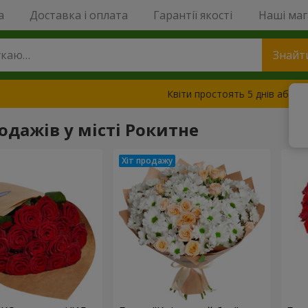
a
Доставка і оплата
Гарантії якості
Наші ма
Знайт
Квіти простоять 5 днів або з
одажів у місті Рокитне