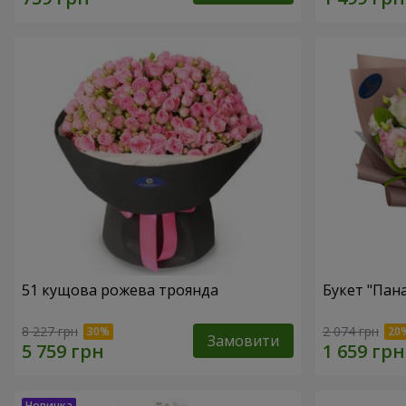
51 кущова рожева троянда
Букет "Пан
8 227 грн
2 074 грн
Замовити