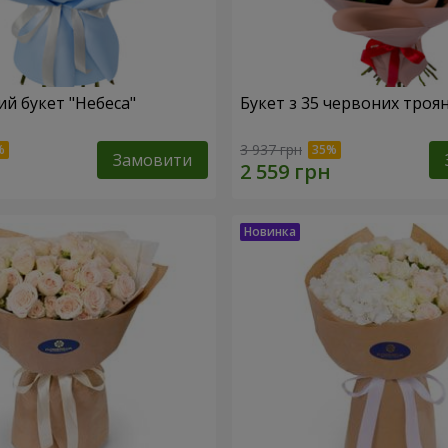
й букет "Небеса"
Букет з 35 червоних троя
3 937 грн
Замовити