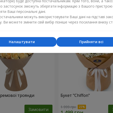
ікатори) буде доступна постачальникам. Крім того, вони, а тако
бо застосунок зможуть зберігати інформацію з Вашого пристрою
1 374 грн
Замовити
ти Ваші персональні дані.
постачальники можуть використовувати Ваші дані на підставі зак
у. Ви можете змінити свій вибір пізніше через посилання внизу ст
Налаштувати
Прийняти всі
 кремової троянди
Букет "Chiffon"
1 999 грн
Замовити