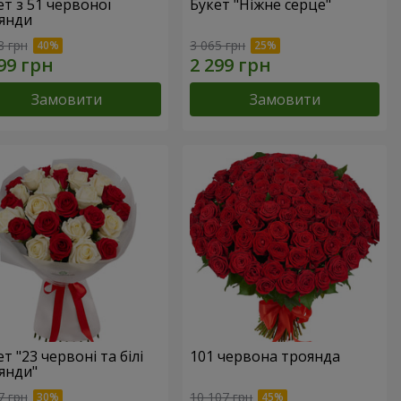
ет з 51 червоної
Букет "Ніжне серце"
янди
8 грн
3 065 грн
Замовити
Замовити
т "23 червоні та білі
101 червона троянда
янди"
7 грн
10 107 грн