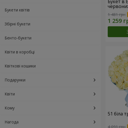
Букет в 
червони
Букети квітів
1 481 грн
Збірні букети
Бенто-букети
Квіти в коробці
Квіткові кошики
Подарунки
Квіти
Кому
51 біла 
Нагода
4 091 грн