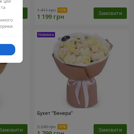
ж цей
 та
1 411 грн
Замовити
Замовити
онного
орінки.
Букет "Венера"
2 249 грн
Замовити
Замовити