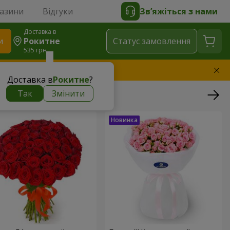
газини
Відгуки
Зв’яжіться з нами
Доставка в
и
Рокитне
Статус замовлення
535 грн
амінимо букет
Доставка в
Рокитне
?
Так
Змінити