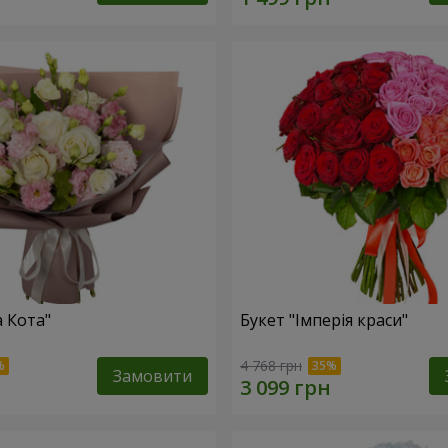
а Кота"
Букет "Імперія краси"
4 768 грн
Замовити