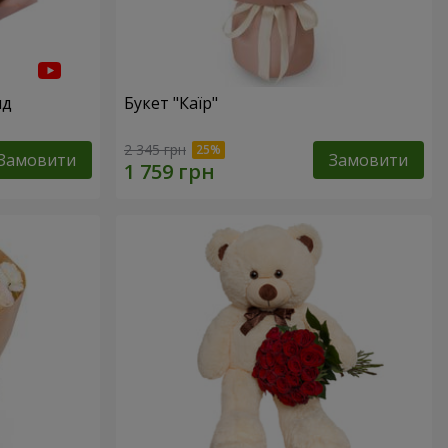
нд
Букет "Каїр"
2 345 грн
Замовити
Замовити