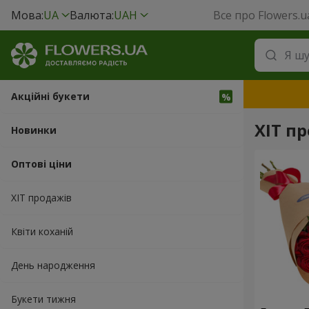
Мова:
UA
Валюта:
UAH
Все про Flowers.u
Акційні букети
ХІТ пр
Новинки
Оптові ціни
ХІТ продажів
Квіти коханій
День народження
Букети тижня