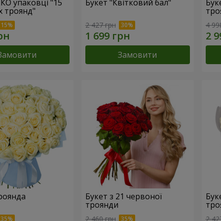
ЕКО упаковці "15
Букет "Квітковий бал"
Бук
х троянд"
тро
2 427 грн
4 99
Замовити
Замовити
троянда
Букет з 21 червоної
Буке
троянди
тро
2 460 грн
2 42