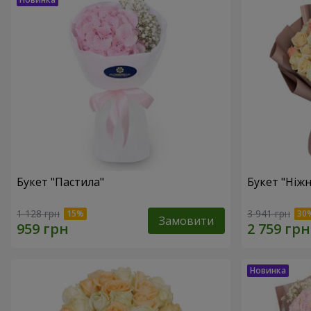
Букет "Пастила"
Букет "Ніжн
1 128 грн
3 941 грн
Замовити