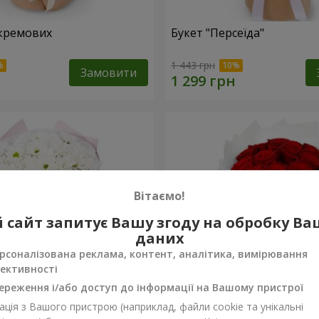
кремових
Букет "Персеїда"
1 443 грн
Замовити
Вітаємо!
 сайт запитує Вашу згоду на обробку В
даних
рсоналізована реклама, контент, аналітика, вимірювання
ективності
ереження і/або доступ до інформації на Вашому пристрої
ція з Вашого пристрою (наприклад, файли cookie та унікальні
вих хризантем
Монобукет з 11 червоних