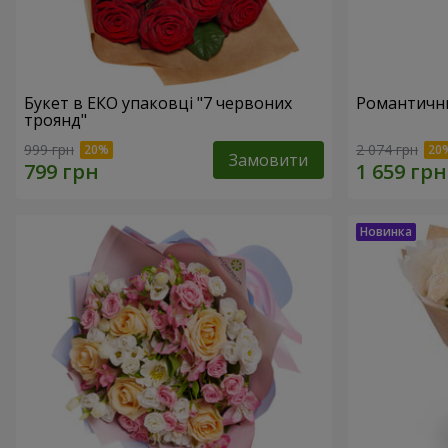
Букет в ЕКО упаковці "7 червоних
Романтични
троянд"
999 грн
2 074 грн
Замовити