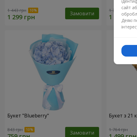
ідентиф
сайт а
1 443 грн
1 364 грн
Замовити
обробля
Деякі 
інтерес
Букет "Blueberry"
Букет з 21
843 грн
1 764 грн
Замовити