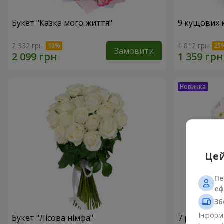
Букет "Казка мого життя"
9 кущових 
2 332 грн
1 812 грн
Замовити
Цей
Пе
еф
Зб
Інформа
Букет "Лісова німфа"
7 ромашко