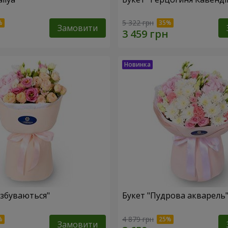
5 322 грн
Замовити
 збуваються"
Букет "Пудрова акварель
4 879 грн
Замовити