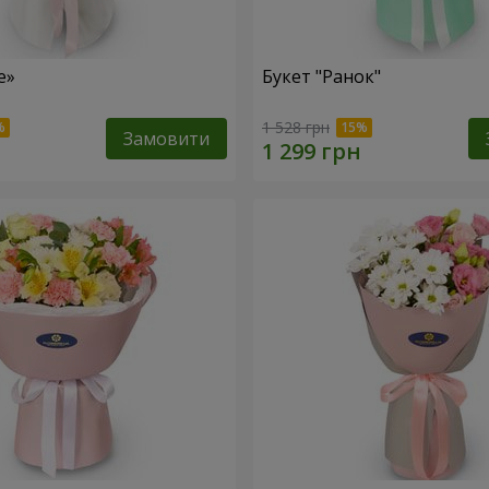
е»
Букет "Ранок"
1 528 грн
Замовити