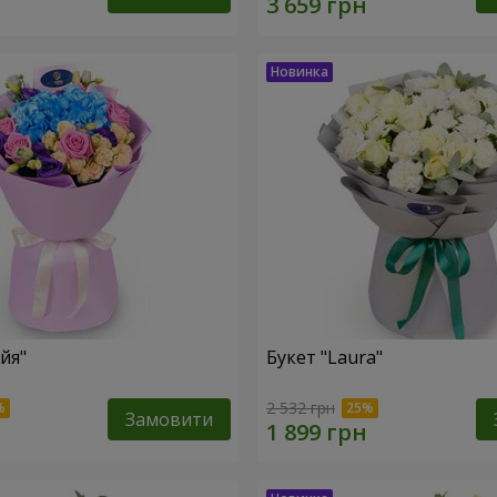
йя"
Букет "Laura"
2 532 грн
Замовити