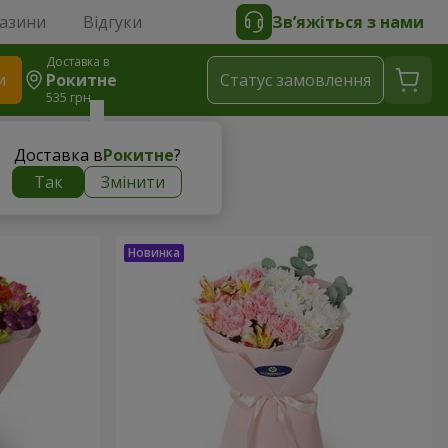
газини
Відгуки
Зв’яжіться з нами
Доставка в
и
Рокитне
Статус замовлення
535 грн
Доставка в
Рокитне
?
Так
Змінити