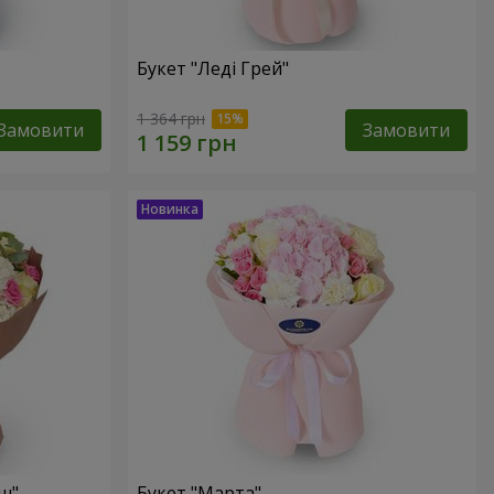
Букет "Леді Грей"
1 364 грн
Замовити
Замовити
ш"
Букет "Марта"