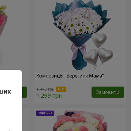
Композиція "Берегиня Мама"
1 443 грн
аших
Замовити
Замовити