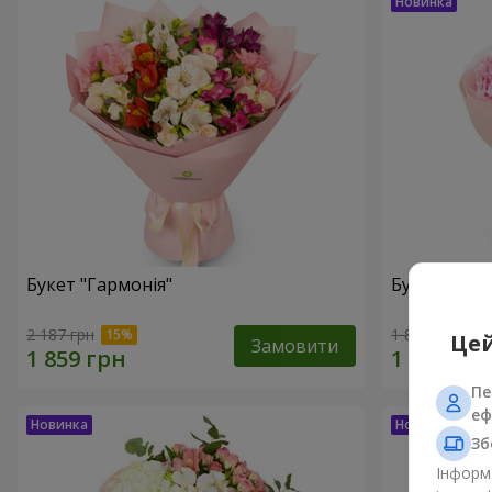
Букет "Гармонія"
Букет "El M
2 187 грн
1 881 грн
Цей
Замовити
Пе
еф
Зб
Інформа