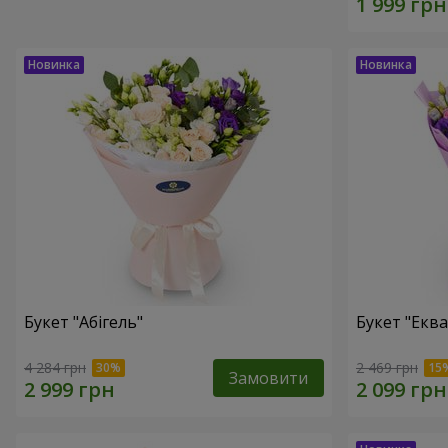
Букет "Абігель"
Букет "Еква
4 284 грн
2 469 грн
Замовити