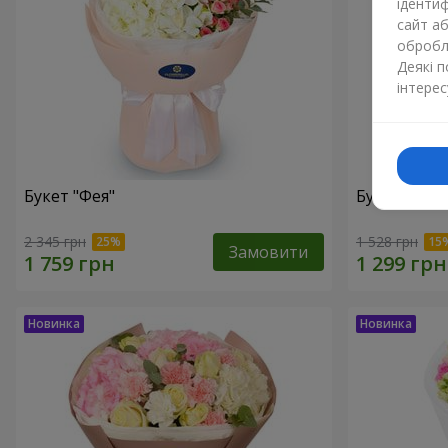
ідентиф
сайт а
обробля
Деякі 
інтерес
Букет "Фея"
Букет "Юрм
2 345 грн
1 528 грн
Замовити