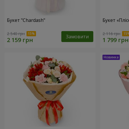
Букет "Chardash"
Букет «Пліс
2 540 грн
2 116 грн
Замовити