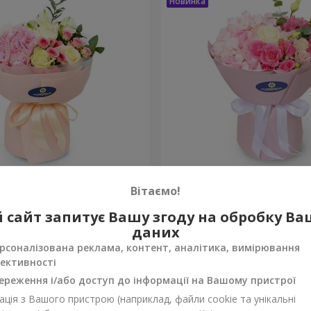
onte"
Букет "Margaret"
Вітаємо!
1 732 грн
 сайт запитує Вашу згоду на обробку В
Замовити
даних
рсоналізована реклама, контент, аналітика, вимірювання
ективності
ереження і/або доступ до інформації на Вашому пристрої
ція з Вашого пристрою (наприклад, файли cookie та унікальні