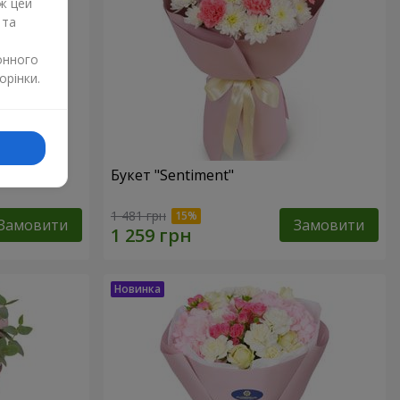
ж цей
 та
онного
орінки.
Букет "Sentiment"
1 481 грн
Замовити
Замовити