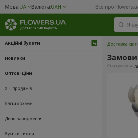
Мова:
UA
Валюта:
UAH
Все про Flowers.u
Акційні букети
Доставка квіт
Замовит
Новинки
Сортування:
д
Оптові ціни
ХІТ продажів
Квіти коханій
День народження
Букети тижня