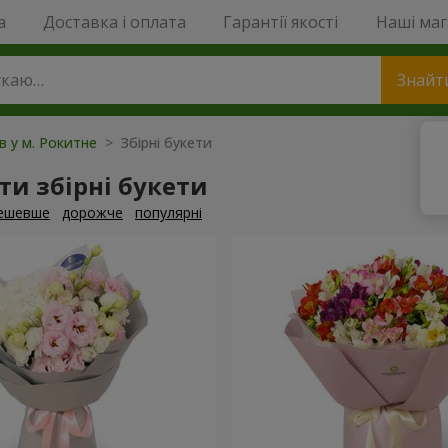
a
Доставка і оплата
Гарантії якості
Наші ма
Знайт
ів у м. Рокитне
> Збірні букети
и збірні букети
ешевше
дорожче
популярні