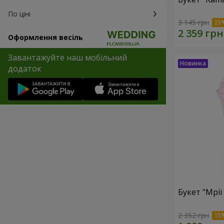
По ціні
3 145 грн
Оформлення весіль
Завантажуйте наш мобільний
додаток
Букет "Мрії
2 352 грн