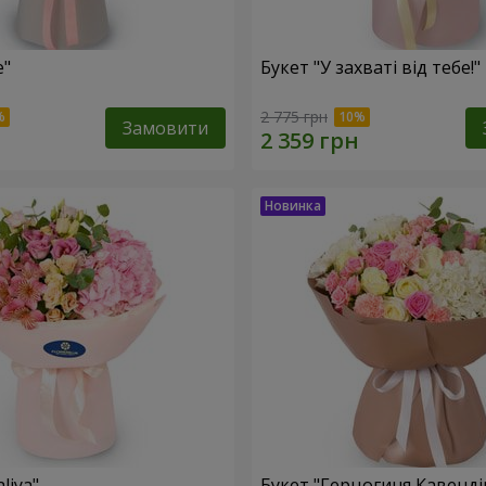
e"
Букет "У захваті від тебе!"
2 775 грн
Замовити
liya"
Букет "Герцогиня Кавенді