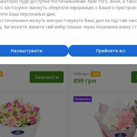
ікатори) буде доступна постачальникам. Крім того, вони, а тако
бо застосунок зможуть зберігати інформацію з Вашого пристрою
ти Ваші персональні дані.
постачальники можуть використовувати Ваші дані на підставі зак
у. Ви можете змінити свій вибір пізніше через посилання внизу ст
Налаштувати
Прийняти всі
ола" з 9 хризантем
Букет "Біла гортензія"
999 грн
Замовити