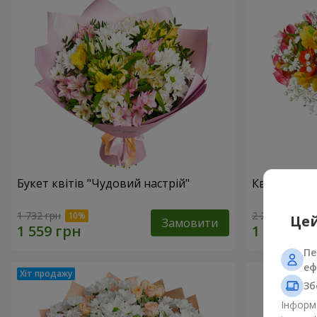
Букет квітів "Чудовий настрій"
Квіти в кор
1 732 грн
2 234 грн
Цей
Замовити
Пе
еф
Зб
Інформа