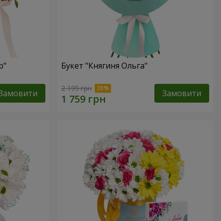
р"
Букет "Княгиня Ольга"
2 199 грн
Замовити
Замовити