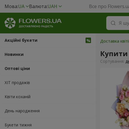
Мова:
UA
Валюта:
UAH
Все про Flowers.u
Акційні букети
Доставка квіт
Купити 
Новинки
Сортування:
д
Оптові ціни
ХІТ продажів
Квіти коханій
День народження
Букети тижня