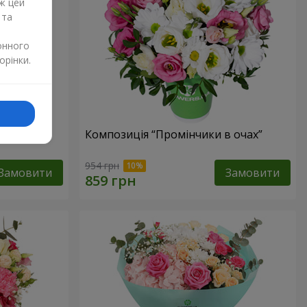
ж цей
 та
онного
орінки.
тів”
Композиція “Промінчики в очах”
954 грн
Замовити
Замовити