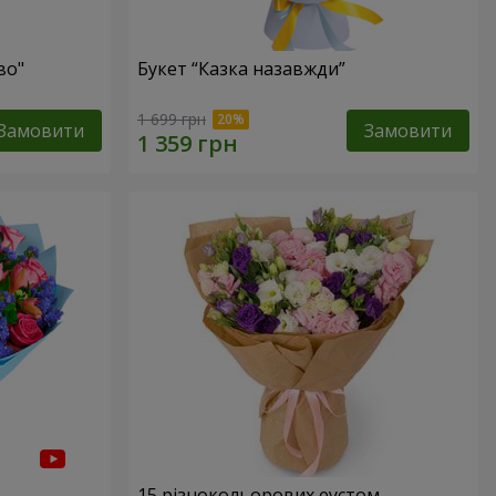
во"
Букет “Казка назавжди”
1 699 грн
Замовити
Замовити
15 різнокольорових еустом