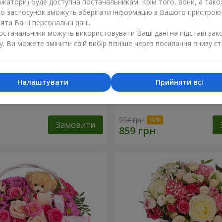
ікатори) буде доступна постачальникам. Крім того, вони, а тако
бо застосунок зможуть зберігати інформацію з Вашого пристрою
ти Ваші персональні дані.
постачальники можуть використовувати Ваші дані на підставі зак
у. Ви можете змінити свій вибір пізніше через посилання внизу ст
Налаштувати
Прийняти всі
 “Ніжний поцілунок”
Композиція “Спалах почут
954 грн
Замовити