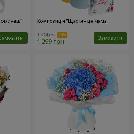
е оминеш"
Композиція "Щастя - це мама"
1 624 грн
Замовити
Замовити