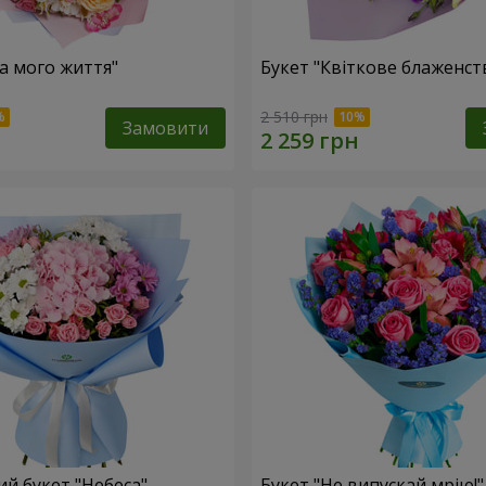
ка мого життя"
Букет "Квіткове блаженст
2 510 грн
Замовити
й букет "Небеса"
Букет "Не випускай мрію!"