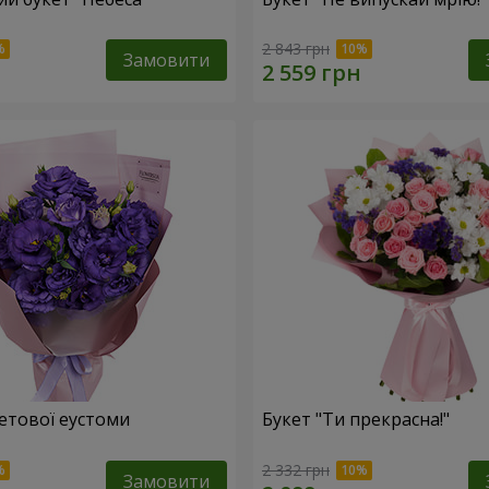
2 843 грн
Замовити
летової еустоми
Букет "Ти прекрасна!"
2 332 грн
Замовити