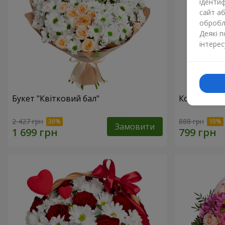
ідентиф
сайт а
обробля
Деякі 
інтерес
Букет "Квітковий бал"
Композиція
2 427 грн
888 грн
Замовити