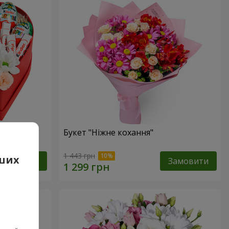
сь!"
Букет "Ніжне кохання"
1 443 грн
аших
Замовити
Замовити