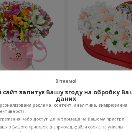
обці "Яскрава фантазія"
Квіти в коробці "Посміхни
Вітаємо!
2 124 грн
 сайт запитує Вашу згоду на обробку В
Замовити
даних
рсоналізована реклама, контент, аналітика, вимірювання
ективності
ереження і/або доступ до інформації на Вашому пристрої
ція з Вашого пристрою (наприклад, файли cookie та унікальні