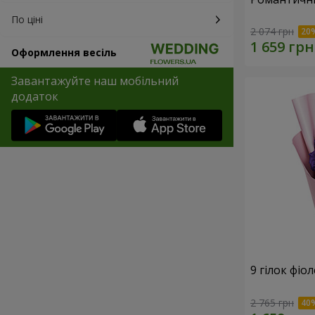
По ціні
2 074 грн
Оформлення весіль
Завантажуйте наш мобільний
додаток
9 гілок фіо
2 765 грн