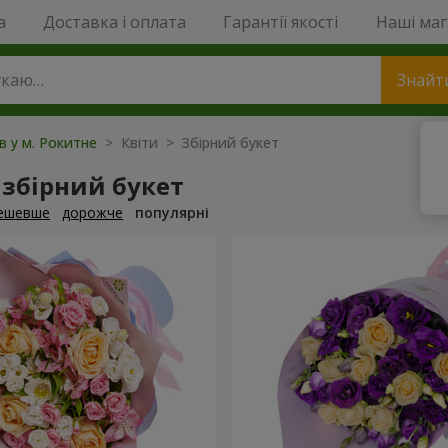
a
Доставка і оплата
Гарантії якості
Наші ма
Знайт
ів у м. Рокитне
> Квіти > Збірний букет
збірний букет
ешевше
дорожче
популярні