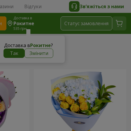
газини
Відгуки
Зв’яжіться з нами
Доставка в
и
Рокитне
Статус замовлення
535 грн
Доставка в
Рокитне
?
Так
Змінити