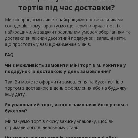
тортів під час доставки?
Ми співпрацюємо лише з найкращими постачальниками
солодощів, тому гарантуємо що терміни придатності є
найкращими. А завдяки правильним умовам зберіганням та
доставки ви якісний десертний подарунок і запашні квіти,
що простоять у вазі щонайменше 5 днів.
FAQ
Чи є можливість замовити міні торт в м. Рокитне у
подарунок із доставкою у день замовлення?
Так. Ви можете оформити замовлення на букет квітів з
тортом з доставкою в день оформлення або на будь-яку
іншу дату.
Як упакований торт, якщо я замовляю його разом з
букетом?
Ми пакуємо торт в якісну захисну упаковку, щоб ви
отримали його в ідеальному стані.
Чи можна купити торт із доставкою вночі або у