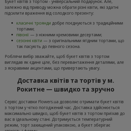
Букет квітів з тортом - універсальний подарунок. Але,
залежно від приводу можна обрати різні квіти, які здатні
підсилити враження від солодкого презенту:
класичні троянди
добре поєднуються з традиційними
тортами;
півонії
— з ніжними кремовими десертами;
сезонні квіти
— з оригінальними ягідним тортами, що
так пасують до певного сезона.
Роблячи вибір зважайте, щоб букет квітів з тортом
виглядав як єдине ціле, без перевантаження деталями, але
з яскравими акцентами, що привертають увагу.
Доставка квітів та тортів у м.
Рокитне — швидко та зручно
Сервіс доставки Flowers.ua дозволяє отримати букет квітів
з тортом у чітко погоджений час. Доставка здійснюється
максимально швидко, щоб букет квітів з тортом приїхав до
вас в ідеальному стані. Дотримується температурний
режим, торт захищений упаковкою, а букет зберігає
свіжість і форму.