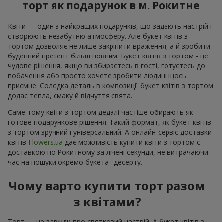
торт як подарунок в м. Рокитне
Квіти — один з найкращих подарунків, що задають настрій і
створюють незабутню атмосферу. Але букет квітів з
тортом дозволяє не лише закріпити враження, а й зробити
буденний презент більш повним. Букет квітів з тортом - це
чудове рішення, якщо ви збираєтесь в гості, готуєтесь до
побачення або просто хочете зробити людині щось
приємне. Солодка деталь в композиції букет квітів з тортом
додає тепла, смаку й відчуття свята.
Саме тому квіти з тортом дедалі частіше обирають як
готове подарункове рішення. Такий формат, як букет квітів
з тортом зручний і універсальний. А онлайн-сервіс доставки
квітів
Flowers.ua
дає можливість купити квіти з тортом с
доставкою по Рокитному за лічені секунди, не витрачаючи
час на пошуки окремо букета і десерту.
Чому варто купити торт разом
з квітами?
Торт — це завжди про святковий настрій. А букет квітів з