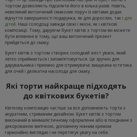
тортом дозволяють підсилити його в кілька разів. Навіть,
невеликий витончений смаколик поруч із квітами додає
відчуття завершеності подарунка, як для дорослих, так і
для
дітей
. Наші солодощі завжди свіжі і якісні, як і квіткові
композиції. Тому, даруючи букет квітів з тортом ви можете
бути впевнені в тому, що ваш витончений презент
прийдеться до смаку.
Букет квітів з тортом створює солодкий жест уваги, який
легко сприймається і запам’ятовується. Це зручно для
дарувальника і приємно для отримувача: вишукана естетика
для очей і делікатна насолода для смаку.
Які торти найкраще підходять
до квіткових букетів?
Квіткову композицію частіше за все доповнюють торти з
акуратним, стриманим дизайном. Букет квітів з тортом
виконаний в мінімалістичному оформленні або в поєднанні з
декорованою випічкою, доповнену ніжним кремом
гармонійно виглядає і не перетягує увагу на себе.