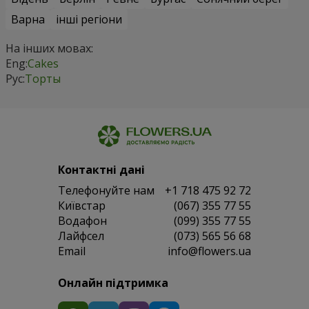
Варна
інші регіони
На інших мовах:
Eng:
Cakes
Рус:
Торты
Контактні дані
Телефонуйте нам
+1 718 475 92 72
Київстар
(067) 355 77 55
Водафон
(099) 355 77 55
Лайфсел
(073) 565 56 68
Email
info@flowers.ua
Онлайн підтримка