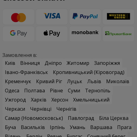
Замовлення в:
Київ
Вінниця
Дніпро
Житомир
Запоріжжя
Івано-Франківськ
Кропивницький (Кіровоград)
Кременчук
Кривий Ріг
Луцьк
Львів
Миколаїв
Одеса
Полтава
Рівне
Суми
Тернопіль
Ужгород
Харків
Херсон
Хмельницький
Черкаси
Чернівці
Чернігів
Самар (Новомосковськ)
Павлоград
Біла Церква
Буча
Васильків
Ірпінь
Умань
Варшава
Прага
Відень
Берлін
Ревне
Бургас
Сонячний берег