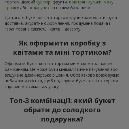
тортом цікавий
сувенір
, фрукти,
повітряні кульки
,
м’яку
іграшку
або
подарунок
за вашим бажанням
До того ж букет квітів з тортом зручно замовляти: одна
доставка, акуратне оформлення, продумана подача і
гарантована свіжість і квітів, і десерту.
Як оформити коробку з
квітами та міні тортиком?
Оформити букет квітів з тортом ми можемо за вашим
бажжанням. Це може бути мінімалістичне пакування або
вишукане дизайнерське рішення. Обов’язково враховуємо
побажання клієнта, щоб подарунок букет квітів з тортом
справив максимальну увагу.
Топ-3 комбінації: який букет
обрати до солодкого
подарунка?