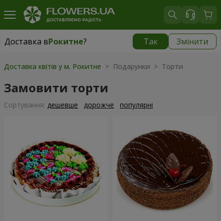
Доставка в
Рокитне
?
Так
Змінити
Доставка в
Рокитне
|
535 грн
Доставка квітів у м. Рокитне
> Подарунки > Торти
Замовити торти
Сортування:
дешевше
дорожче
популярні