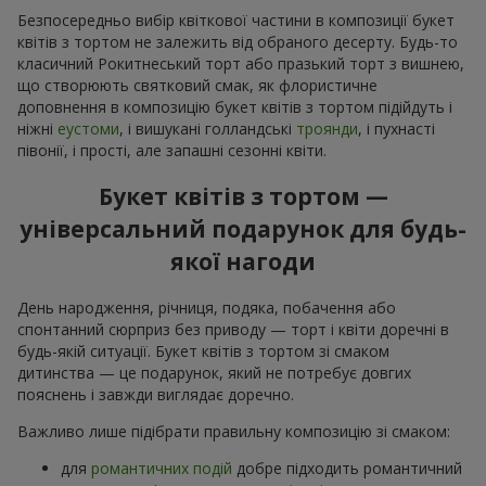
Безпосередньо вибір квіткової частини в композиції букет
квітів з тортом не залежить від обраного десерту. Будь-то
класичний Рокитнеський торт або празький торт з вишнею,
що створюють святковий смак, як флористичне
доповнення в композицію букет квітів з тортом підійдуть і
ніжні
еустоми
, і вишукані голландські
троянди
, і пухнасті
півонії, і прості, але запашні сезонні квіти.
Букет квітів з тортом —
універсальний подарунок для будь-
якої нагоди
День народження, річниця, подяка, побачення або
спонтанний сюрприз без приводу — торт і квіти доречні в
будь-якій ситуації. Букет квітів з тортом зі смаком
дитинства — це подарунок, який не потребує довгих
пояснень і завжди виглядає доречно.
Важливо лише підібрати правильну композицію зі смаком:
для
романтичних подій
добре підходить романтичний