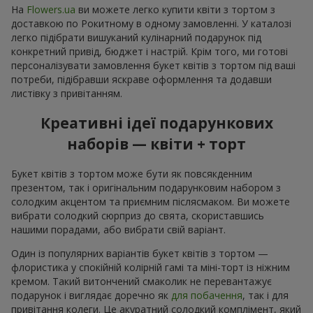
На
Flowers.ua
ви можете легко купити квіти з тортом з
доставкою по Рокитному в одному замовленні. У каталозі
легко підібрати вишуканий кулінарний подарунок під
конкретний привід, бюджет і настрій. Крім того, ми готові
персоналізувати замовлення букет квітів з тортом під ваші
потреби, підібравши яскраве оформлення та додавши
листівку з привітанням.
Креативні ідеї подарункових
наборів — квіти + торт
Букет квітів з тортом може бути як повсякденним
презентом, так і оригінальним подарунковим набором з
солодким акцентом та приємним післясмаком. Ви можете
вибрати солодкий сюрприз до свята, скориставшись
нашими порадами, або вибрати свій варіант.
Один із популярних варіантів букет квітів з тортом —
флористика у спокійній колірній гамі та міні-торт із ніжним
кремом. Такий витончений смаколик не перевантажує
подарунок і виглядає доречно як
для побачення
, так і для
привітання колеги. Це акуратний солодкий комплімент, який