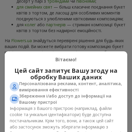
десерт у парі з
трояндами
чи
півоніями
;
для сімейних свят
— більш класичне поєднання букет
квітів з тортом, де ласощі для особливих моментів
поєднуються з улюбленими квітковими композиціям;
для
колег
або
партнерів
— стримані композиції букет
квітів з тортом без надмірної емоційності.
На
Flowers.ua
знайдуться перевірені рішення для будь-яких
ваших подій. Ви можете вибрати готову композицію букет
квітів з тортом з відповідного розділу каталогу або
замовити окремо солодкий дарунок і вподобані квіти.
Вітаємо!
Більше варіантів серед
акційних пропозицій
та хітів.
Цей сайт запитує Вашу згоду на
обробку Ваших даних
Торти з живими квітами —
Персоналізована реклама, контент, аналітика,
краса та смак в одному
вимірювання ефективності
подарунку
Збереження і/або доступ до інформації на
Вашому пристрої
Інформація з Вашого пристрою (наприклад, файли
Торти з живими квітами – це сучасне поєднання
cookie та унікальні ідентифікатори) буде доступна
флористики та гастрономічної естетики. Ексклюзивний
постачальникам. Крім того, вони, а також цей сайт
десерт в поєднанні з
вишуканим букетом
виглядає ефектно,
стильно й підкреслює особливість події, як
день
або застосунок зможуть зберігати інформацію з