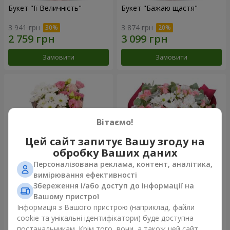
Букет "Її Величність"
Букет "Бажаю щастя"
3 941 грн
3 874 грн
Замовити
Замовити
Вітаємо!
Цей сайт запитує Вашу згоду на
обробку Ваших даних
Персоналізована реклама, контент, аналітика,
вимірювання ефективності
Збереження і/або доступ до інформації на
Букет "Юмокі"
Букет "Чарівність ніжності"
Вашому пристрої
1 175 грн
3 199 грн
Інформація з Вашого пристрою (наприклад, файли
cookie та унікальні ідентифікатори) буде доступна
постачальникам. Крім того, вони, а також цей сайт