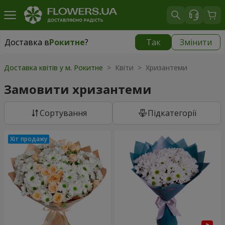
Доставка в
Рокитне
?
Так
Змінити
Доставка в
Рокитне
|
535 грн
Доставка квітів у м. Рокитне
> Квіти > Хризантеми
Замовити хризантеми
Сортування
Підкатегорії