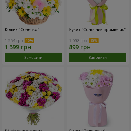
Кошик "Сонечко"
Букет "Сонячний промінчик"
1 554 грн
1 058 грн
Замовити
Замовити
51 різнокольорова
Букет "Пори року"