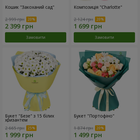
Кошик "Закоханий сад"
Композиція "Charlotte"
2 999 грн
2 124 грн
Замовити
Замовити
Букет "Безе" з 15 білих
Букет "Портофіно"
хризантем
2 665 грн
1 874 грн