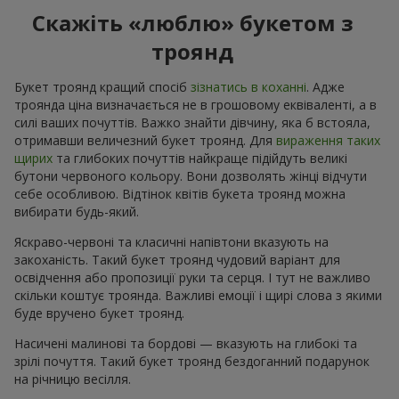
Скажіть «люблю» букетом з
троянд
Букет троянд кращий спосіб
зізнатись в коханні
. Адже
троянда ціна визначається не в грошовому еквіваленті, а в
силі ваших почуттів. Важко знайти дівчину, яка б встояла,
отримавши величезний букет троянд. Для
вираження таких
щирих
та глибоких почуттів найкраще підійдуть великі
бутони червоного кольору. Вони дозволять жінці відчути
себе особливою. Відтінок квітів букета троянд можна
вибирати будь-який.
Яскраво-червоні та класичні напівтони вказують на
закоханість. Такий букет троянд чудовий варіант для
освідчення або пропозиції руки та серця. І тут не важливо
скільки коштує троянда. Важливі емоції і щирі слова з якими
буде вручено букет троянд.
Насичені малинові та бордові — вказують на глибокі та
зрілі почуття. Такий букет троянд бездоганний подарунок
на річницю весілля.