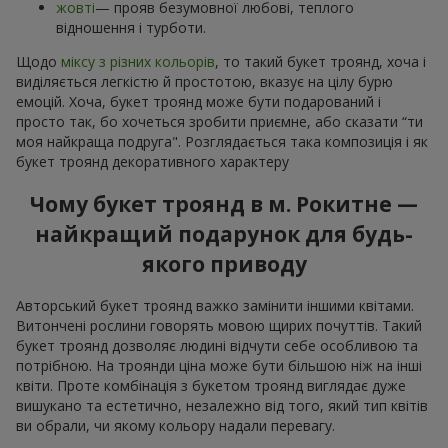
жовті
— прояв безумовної любові, теплого
відношення і турботи.
Щодо
міксу з різних кольорів
, то такий букет троянд, хоча і
виділяється легкістю й простотою, вказує на цілу бурю
емоцій. Хоча, букет троянд може бути подарований і
просто так, бо хочеться зробити приємне, або сказати “ти
моя найкраща подруга". Розглядається така композиція і як
букет троянд декоративного характеру
Чому букет троянд в м. Рокитне —
найкращий подарунок для будь-
якого приводу
Авторський букет троянд важко замінити іншими квітами.
Витончені рослини говорять мовою щирих почуттів. Такий
букет троянд дозволяє людині відчути себе особливою та
потрібною. На троянди ціна може бути більшою ніж на інші
квіти. Проте комбінація з букетом троянд виглядає дуже
вишукано та естетично, незалежно від того, який тип квітів
ви обрали, чи якому кольору надали перевагу.