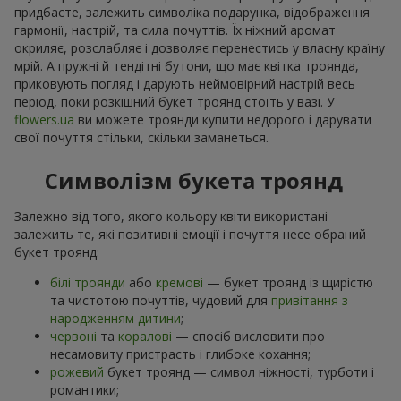
придбаєте, залежить символіка подарунка, відображення
гармонії, настрій, та сила почуттів. Їх ніжний аромат
окриляє, розслабляє і дозволяє перенестись у власну країну
мрій. А пружні й тендітні бутони, що має квітка троянда,
приковують погляд і дарують неймовірний настрій весь
період, поки розкішний букет троянд стоїть у вазі. У
flowers.ua
ви можете троянди купити недорого і дарувати
свої почуття стільки, скільки заманеться.
Символізм букета троянд
Залежно від того, якого кольору квіти використані
залежить те, які позитивні емоції і почуття несе обраний
букет троянд:
білі троянди
або
кремові
— букет троянд із щирістю
та чистотою почуттів, чудовий для
привітання з
народженням дитини
;
червоні
та
коралові
— спосіб висловити про
несамовиту пристрасть і глибоке кохання;
рожевий
букет троянд — символ ніжності, турботи і
романтики;