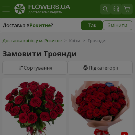
Доставка в
Рокитне
?
Так
Змінити
Доставка в
Рокитне
|
535 грн
Доставка квітів у м. Рокитне
> Квіти > Троянди
Замовити Троянди
Сортування
Підкатегорії