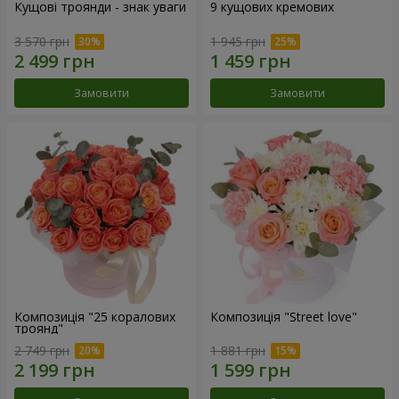
Кущові троянди - знак уваги
9 кущових кремових
3 570 грн
1 945 грн
Замовити
Замовити
Композиція "25 коралових
Композиція "Street love"
троянд"
2 749 грн
1 881 грн