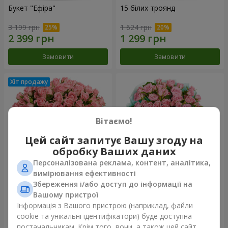
Букет "Ефіра"
15 білих троянд
3 199 грн
1 624 грн
Замовити
Замовити
Вітаємо!
Цей сайт запитує Вашу згоду на
обробку Ваших даних
Персоналізована реклама, контент, аналітика,
вимірювання ефективності
Збереження і/або доступ до інформації на
Квіти в коробці "Рожевий
Композиція "Балада про
оазис"
маму"
Вашому пристрої
2 499 грн
2 074 грн
Інформація з Вашого пристрою (наприклад, файли
cookie та унікальні ідентифікатори) буде доступна
постачальникам. Крім того, вони, а також цей сайт