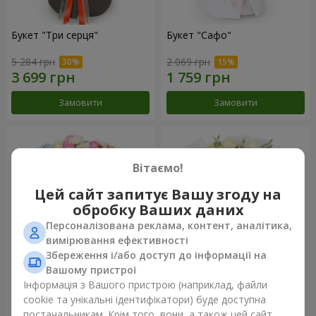
Букет "Три серця"
Букет "Сафо"
5 284 грн
2 069 грн
Замовити
Замовити
Вітаємо!
Цей сайт запитує Вашу згоду на
обробку Ваших даних
Персоналізована реклама, контент, аналітика,
вимірювання ефективності
Збереження і/або доступ до інформації на
Вашому пристрої
Букет "Tarnis"
Монобукет з 9 білих троянд
Інформація з Вашого пристрою (наприклад, файли
cookie та унікальні ідентифікатори) буде доступна
6 922 грн
1 510 грн
постачальникам. Крім того, вони, а також цей сайт