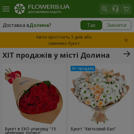
Доставка в
Долина
?
Так
Змінити
Доставка в
Долина
|
безкоштовно
Квіти простоять 5 днів або
замінимо букет
ХІТ продажів у місті Долина
Букет в ЕКО упаковці "15
Букет "Квітковий бал"
червоних троянд"