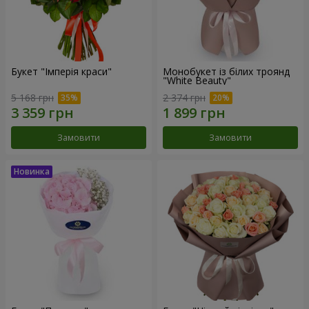
Букет "Імперія краси"
Монобукет із білих троянд
"White Beauty"
5 168 грн
2 374 грн
Замовити
Замовити