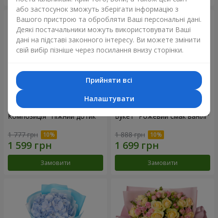
або застосунок зможуть зберігати інформацію з
Вашого пристрою та обробляти Ваші персональні дані.
Деякі постачальники можуть використовувати Ваші
дані на підставі законного інтересу. Ви можете змінити
свій вибір пізніше через посилання внизу сторінки.
Прийняти всі
Налаштувати
Композиція "Ніжний дотик"
Букет "Рожевий смак ванілі"
1 777 грн
1 888 грн
Замовити
Замовити