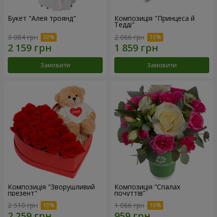
Букет "Алея троянд"
Композиція "Принцеса й
Тедді"
3 084 грн
2 066 грн
Замовити
Замовити
Композиція "Зворушливий
Композиція “Спалах
презент"
почуттів”
2 510 грн
1 066 грн