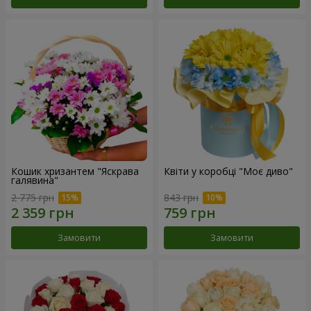
Кошик хризантем "Яскрава
Квіти у коробці "Моє диво"
галявина"
2 775 грн
843 грн
Замовити
Замовити