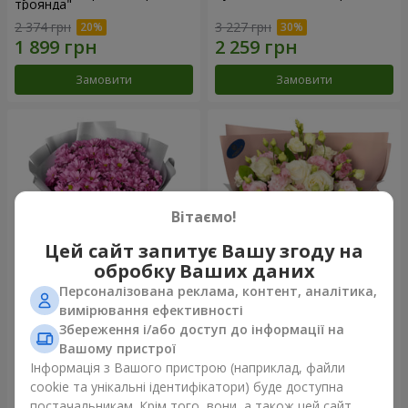
троянда"
2 374 грн
3 227 грн
Замовити
Замовити
Вітаємо!
Цей сайт запитує Вашу згоду на
обробку Ваших даних
Персоналізована реклама, контент, аналітика,
Букет "Твої хризантеми"
Букет "Пана Кота"
вимірювання ефективності
Збереження і/або доступ до інформації на
1 952 грн
2 249 грн
Вашому пристрої
Інформація з Вашого пристрою (наприклад, файли
cookie та унікальні ідентифікатори) буде доступна
Замовити
Замовити
постачальникам. Крім того, вони, а також цей сайт