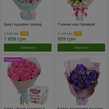
Букет кущових троянд
7 ніжних альстромерій
1 843 грн
1 128 грн
Замовити
Замовити
Букет "Дотик кохання" +
9 гілок фіолетової еустоми