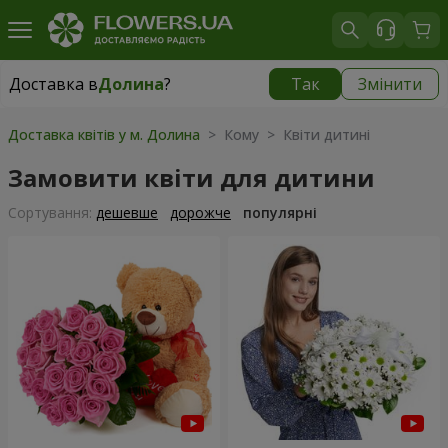
Доставка в
Долина
?
Так
Змінити
Доставка в
Долина
|
безкоштовно
Доставка квітів у м. Долина
> Кому > Квіти дитині
Замовити квіти для дитини
Сортування:
дешевше
дорожче
популярні