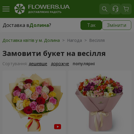
Доставка в
Долина
?
Так
Змінити
Доставка в
Долина
|
безкоштовно
Доставка квітів у м. Долина
> Нагода > Весілля
Замовити букет на весілля
Сортування:
дешевше
дорожче
популярні