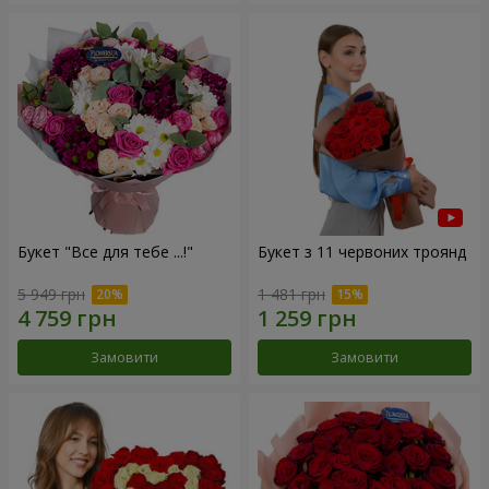
Букет "Все для тебе ...!"
Букет з 11 червоних троянд
5 949 грн
1 481 грн
Замовити
Замовити