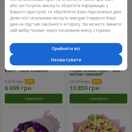
або застосунок зможуть зберігати інформацію з
Вашого пристрою та обробляти Ваші персональні дані.
Деякі постачальники можуть використовувати Ваші
дані на підставі законного інтересу. Ви можете змінити
свій вибір пізніше через посилання внизу сторінки.
Прийняти всі
Налаштувати
Букет "Сила Кохання!"
Романтичний букет "Між
небом і землею!"
9 570 грн
13 574 грн
Замовити
Замовити