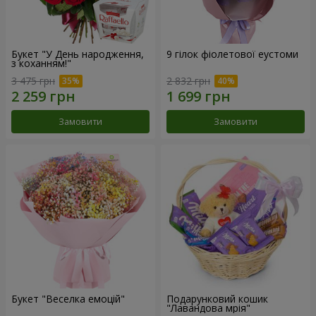
Букет "У День народження,
9 гілок фіолетової еустоми
з коханням!"
3 475 грн
2 832 грн
Замовити
Замовити
Букет "Веселка емоцій"
Подарунковий кошик
"Лавандова мрія"