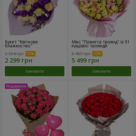
Букет "Квіткове
Мікс "Планета троянд" із 51
блаженство"
кущової троянди
2 554 грн
6 469 грн
Замовити
Замовити