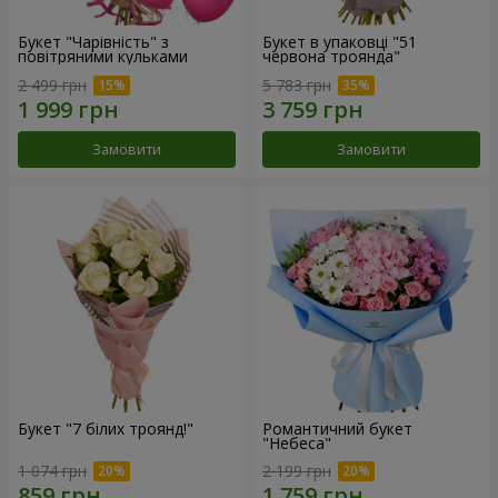
Букет "Чарівність" з
Букет в упаковці "51
повітряними кульками
червона троянда"
2 499 грн
5 783 грн
Замовити
Замовити
Букет "7 білих троянд!"
Романтичний букет
"Небеса"
1 074 грн
2 199 грн