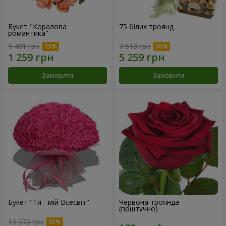
Букет "Коралова
75 білих троянд
романтика"
1 481 грн
7 513 грн
Замовити
Замовити
Букет "Ти - мій Всесвіт"
Червона троянда
(поштучно)
13 570 грн