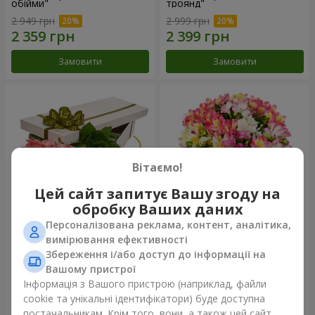
обійми"
троянд"
2 949 грн
2 999 грн
Замовити
Замовити
Вітаємо!
Цей сайт запитує Вашу згоду на
обробку Ваших даних
Персоналізована реклама, контент, аналітика,
Квіти в коробці "15 рожевих
Букет "Казка для двох!"
вимірювання ефективності
троянд"
Збереження і/або доступ до інформації на
2 587 грн
1 666 грн
Вашому пристрої
Інформація з Вашого пристрою (наприклад, файли
cookie та унікальні ідентифікатори) буде доступна
Замовити
Замовити
постачальникам. Крім того, вони, а також цей сайт