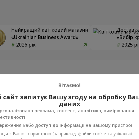
Найкращий квітковий магазин
Доставка 
«Ukrainian Business Award»
«Вибір к
2026 рік
2025 рі
Фотогалерея
Вітаємо!
 сайт запитує Вашу згоду на обробку В
даних
рсоналізована реклама, контент, аналітика, вимірювання
ективності
ереження і/або доступ до інформації на Вашому пристрої
ція з Вашого пристрою (наприклад, файли cookie та унікальні