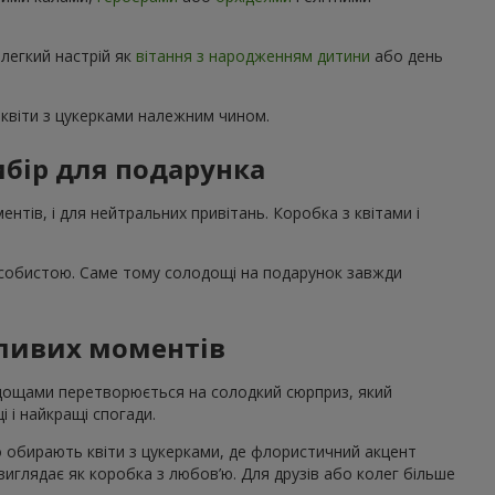
 легкий настрій як
вітання з народженням дитини
або день
квіти з цукерками належним чином.
бір для подарунка
нтів, і для нейтральних привітань. Коробка з квітами і
особистою. Саме тому солодощі на подарунок завжди
жливих моментів
лодощами перетворюється на солодкий сюрприз, який
і і найкращі спогади.
о обирають квіти з цукерками, де флористичний акцент
 виглядає як коробка з любов’ю. Для друзів або колег більше