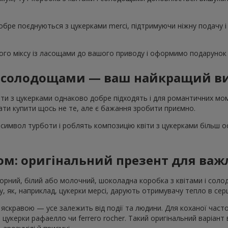
обре поєднуються з цукерками merci, підтримуючи ніжну подачу і
го міксу із ласощами до вашого приводу і оформимо подарунок 
 і солодощами — ваш найкращий ви
ти з цукерками однаково добре підходять і для романтичних моме
ти купити щось не те, але є бажання зробити приємно.
символ турботи і роблять композицію квіти з цукерками більш 
ом: оригінальний презент для ва
Чорний, білий або молочний, шоколадна коробка з квітами і со
, як, наприклад, цукерки мерсі, дарують отримувачу тепло в серц
скравою — усе залежить від події та людини. Для коханої част
 цукерки рафаелло чи ferrero rocher. Такий оригінальний варіант