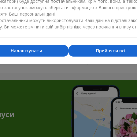
ікатори) буде доступна постачальникам. Крім того, вони, а тако
бо застосунок зможуть зберігати інформацію з Вашого пристрою
ти Ваші персональні дані.
постачальники можуть використовувати Ваші дані на підставі зак
у. Ви можете змінити свій вибір пізніше через посилання внизу ст
Налаштувати
Прийняти всі
Усі фото доставок
Замовити цей товар
нуси