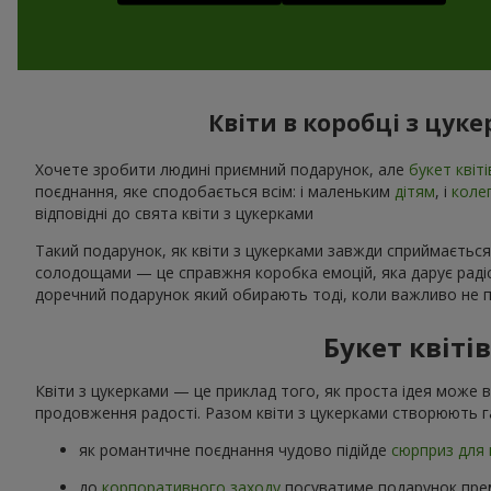
Квіти в коробці з цук
Хочете зробити людині приємний подарунок, але
букет квіті
поєднання, яке сподобається всім: і маленьким
дітям
, і
коле
відповідні до свята квіти з цукерками
Такий подарунок, як квіти з цукерками завжди сприймається
солодощами — це справжня коробка емоцій, яка дарує радіст
доречний подарунок який обирають тоді, коли важливо не п
Букет квіті
Квіти з цукерками — це приклад того, як проста ідея може 
продовження радості. Разом квіти з цукерками створюють г
як романтичне поєднання чудово підійде
сюрприз для 
до
корпоративного заходу
посуватиме подарунок прем