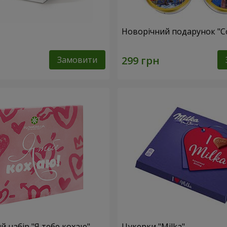
Новорічний подарунок "C
Замовити
 набір "Я тебе кохаю"
Цукерки "Milka"