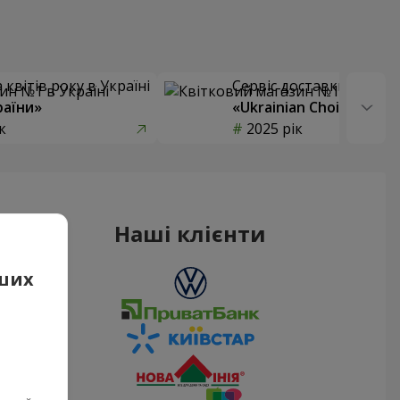
квітів року в Україні
Сервіс доставки квітів
раїни»
«Ukrainian Choice»
к
2025 рік
Наші клієнти
аших