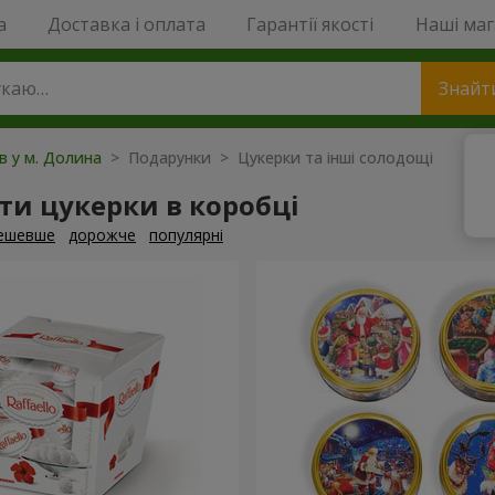
a
Доставка і оплата
Гарантії якості
Наші ма
Знайт
ів у м. Долина
> Подарунки > Цукерки та інші солодощі
и цукерки в коробці
ешевше
дорожче
популярні