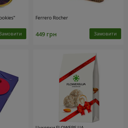
ookies"
Ferrero Rocher
Замовити
Замовити
Цукерки FLOWERS.UA