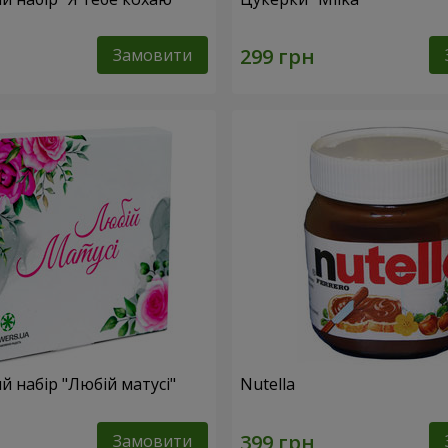
Замовити
 набір "Любій матусі"
Nutella
Замовити