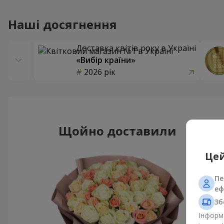
Наші досягнення
Доставка квітів року в Україні
«Вибір країни»
2026 рік
Щойно доставили
Цей
Пе
еф
Зб
Інформа