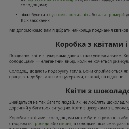
солодощами;
ніжні букети з
еустоми
,
тюльпанів
або
альстромерій
д
Всіх закоханих.
Ми допоможемо вам підібрати найкраще поєднання квітково
Коробка з квітами
Поєднання квіти з цукерками давно стало універсальним. Кві
солодощами — елегантний вибір, коли не хочеться ризикува
Солодощі додають подарунку тепла. Вони сприймаються як 
працюють добре, а квіти з цукерками, взагалі, на відмінно.
Квіти з шоколад
Знайдеться не так багато людей, які не люблять шоколад. 
доречний у багатьох ситуаціях. Квіти з цукерками з шоколаду
Коробка з квітами і солодощами може бути стриманою або я
створюють
троянди
або
півонії
, а солодкий післясмак дають