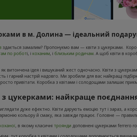
ерками в м. Долина — ідеальний подарун
в
здається замалим? Пропонуємо вам — квіти з цукерками. Короб
гам по робот
і, і
коханим
, і
близьким родичам
. А щоб квіти в кор
 як витончена ідея і вишуканий жест одночасно. Квіти з цукеркам
ь і гарний настрій надовго. Ми зробили для вас найкращі підбір
росто привітати. Коробка з квітами і солодощами залишає приєм
в з цукерками: найкраще поєднанн
виглядати дуже ефектно. Квіти дарують емоцію тут і зараз, а ко
армонію кольору й смаку, яка завжди працює. Головне — правиль
коханої
, в якому класичні
троянди
доповнені цукерками ferrero r
іум, тут коробка з квітами і солодощами доповнюється вишука