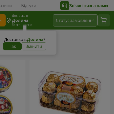
газини
Відгуки
Зв’яжіться з нами
Доставка в
и
Долина
Статус замовлення
безкоштовно
Доставка в
Долина
?
Так
Змінити