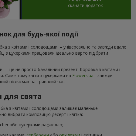
скачати додаток
ок для будь-якої події
ка з квітами і солодощами – універсальне та завжди вдале
обці з цукерками працювали ідеально варто підібрати
и — це не просто банальний презент. Коробка з квітами і
ки. Саме тому квіти з цукерками на
Flowers.ua
- завжди
ний післясмак на тривалий час.
я для свята
робка з квітами і солодощами залишає маленьке
но вибрати композицію десерт і квітка:
ocher або цукерками рафаелло;
ними калами,
герберами
або
орхідеями
і елітними