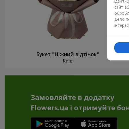
ідентиф
сайт а
обробля
Деякі 
інтерес
Букет "Ніжний відтінок"
Київ
Замовляйте в додатку
Flowers.ua і отримуйте бо