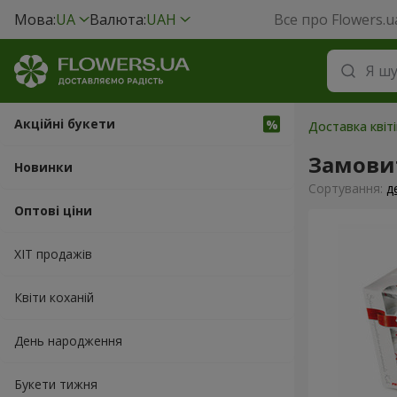
Мова:
UA
Валюта:
UAH
Все про Flowers.u
Акційні букети
Доставка квіт
Замовит
Новинки
Сортування:
д
Оптові ціни
ХІТ продажів
Квіти коханій
День народження
Букети тижня