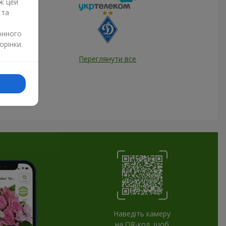
ж цей
 та
онного
орінки.
Переглянути все
Наведіть камеру
на QR-код, щоб