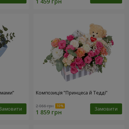
 мами"
Композиція "Принцеса й Тедді"
2 066 грн
Замовити
Замовити