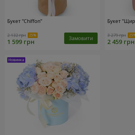
Букет "Chiffon"
Букет "Щир
2 132 грн
3 279 грн
Замовити