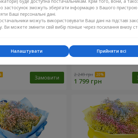
ікатори) буде доступна постачальникам. Крім того, вони, а тако
бо застосунок зможуть зберігати інформацію з Вашого пристрою
ти Ваші персональні дані.
постачальники можуть використовувати Ваші дані на підставі зак
у. Ви можете змінити свій вибір пізніше через посилання внизу ст
Налаштувати
Прийняти всі
обці "Соломія"
Квіти в коробці "Помпаду
2 249 грн
Замовити