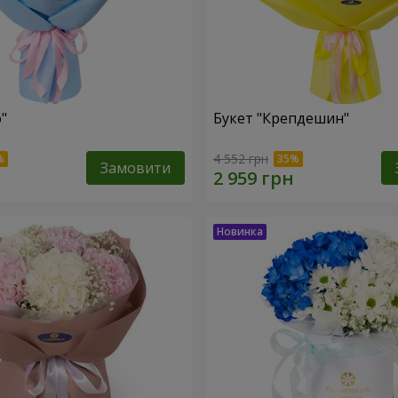
"
Букет "Крепдешин"
4 552 грн
Замовити