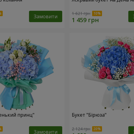
1 621 грн
Замовити
енький принц"
Букет "Бірюза"
2 124 грн
Замовити