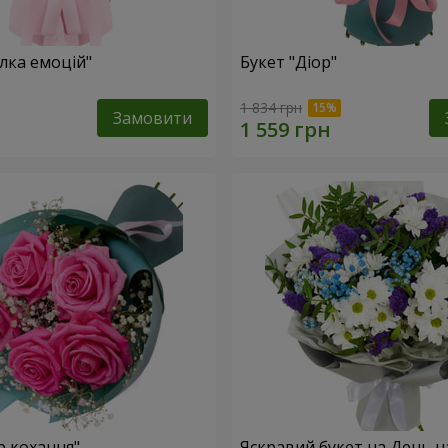
лка емоцій"
Букет "Діор"
1 834 грн
Замовити
р кохання"
Яскравий букет на День 