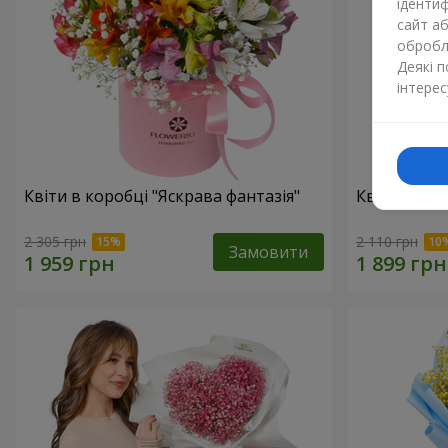
ідентиф
сайт а
обробля
Деякі 
інтерес
Квіти в коробці "Яскрава фантазія"
Квіти в кор
2 305 грн
2 110 грн
Замовити