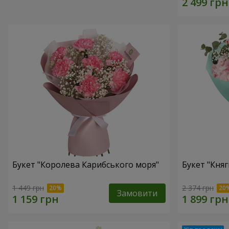
Букет "Королева Карибського моря"
Букет "Княг
1 449 грн
2 374 грн
Замовити