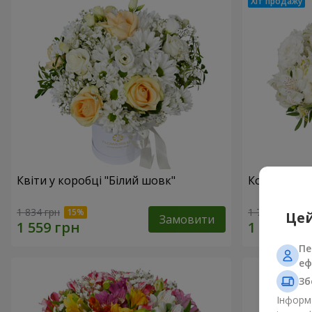
Квіти у коробці "Білий шовк"
Композиція
1 834 грн
1 777 грн
Цей
Замовити
Пе
еф
Зб
Інформа