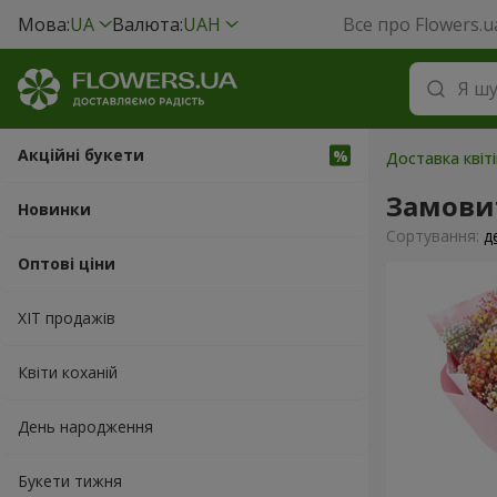
Мова:
UA
Валюта:
UAH
Все про Flowers.u
Акційні букети
Доставка квіт
Замови
Новинки
Сортування:
д
Оптові ціни
ХІТ продажів
Квіти коханій
День народження
Букети тижня