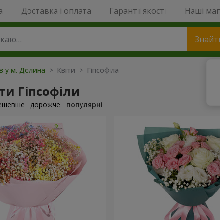
a
Доставка і оплата
Гарантії якості
Наші ма
Знайт
ів у м. Долина
> Квіти > Гіпсофіла
ти Гіпсофіли
ешевше
дорожче
популярні