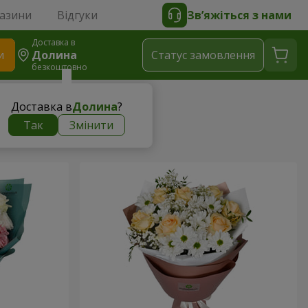
газини
Відгуки
Зв’яжіться з нами
Доставка в
и
Долина
Статус замовлення
безкоштовно
Доставка в
Долина
?
Так
Змінити