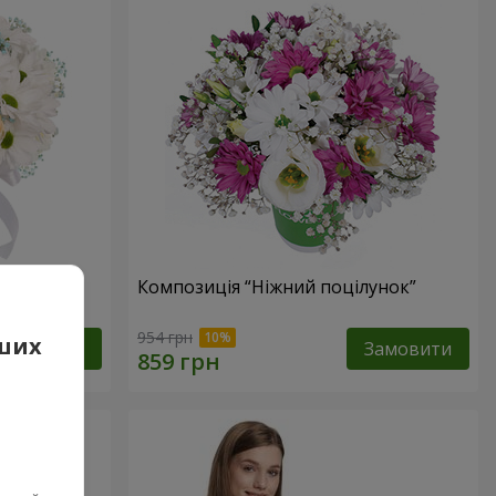
е оминеш"
Композиція “Ніжний поцілунок”
954 грн
аших
Замовити
Замовити