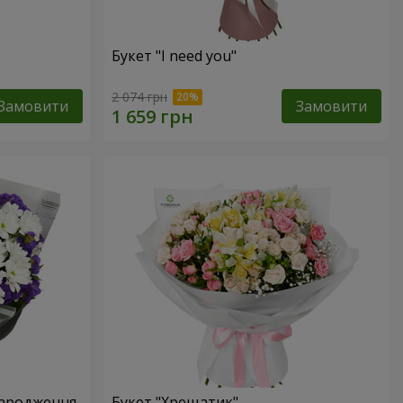
Букет "I need you"
2 074 грн
Замовити
Замовити
народження
Букет "Хрещатик"