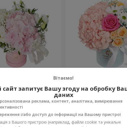
 "Ніжний дотик"
Квіти в коробці "Щастя н
Вітаємо!
1 646 грн
 сайт запитує Вашу згоду на обробку В
Замовити
даних
рсоналізована реклама, контент, аналітика, вимірювання
ективності
ереження і/або доступ до інформації на Вашому пристрої
ція з Вашого пристрою (наприклад, файли cookie та унікальні