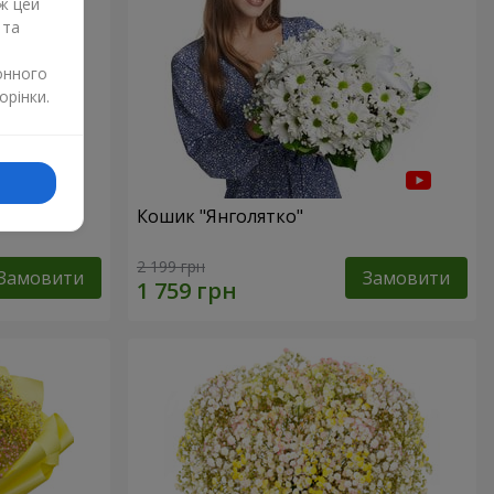
ж цей
 та
онного
орінки.
р"
Кошик "Янголятко"
2 199 грн
Замовити
Замовити