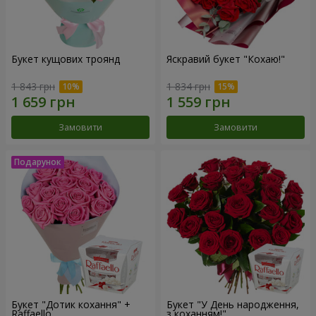
Букет кущових троянд
Яскравий букет "Кохаю!"
1 843 грн
1 834 грн
Замовити
Замовити
Букет "Дотик кохання" +
Букет "У День народження,
Raffaello
з коханням!"