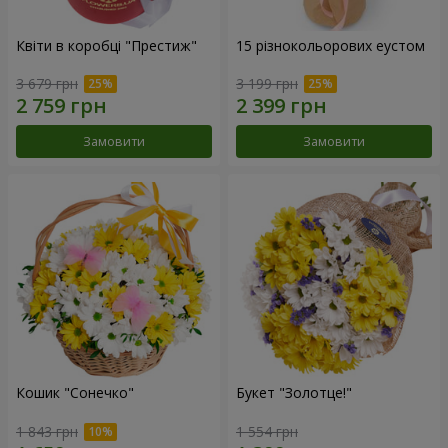
Квіти в коробці "Престиж"
15 різнокольорових еустом
3 679 грн
3 199 грн
Замовити
Замовити
Кошик "Сонечко"
Букет "Золотце!"
1 843 грн
1 554 грн