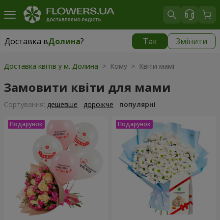
Доставка в
Долина
?
Так
Змінити
Доставка в
Долина
|
безкоштовно
Доставка квітів у м. Долина
> Кому > Квіти мамі
Замовити квіти для мами
Сортування:
дешевше
дорожче
популярні