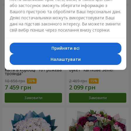
або застосунок зможуть зберігати інформацію з
Вашого пристрою та обробляти Ваші персональні дані.
Деякі постачальники можуть використовувати Ваші
дані на підставі законного інтересу. Ви можете змінити
свій вибір пізніше через посилання внизу сторінки.
Прийняти всі
Налаштувати
Квіти в коробці "101 рожева
Букет "Квіткове Selfie!"
троянда"
10 656 грн
2 469 грн
Замовити
Замовити