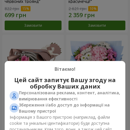
червоних троянд"
красунечці!"
822 грн
2 621 грн
Замовити
Замовити
Вітаємо!
Цей сайт запитує Вашу згоду на
обробку Ваших даних
Персоналізована реклама, контент, аналітика,
Букет "7 рожевих троянд!"
Романтичний букет
вимірювання ефективності
"Небеса"
Збереження і/або доступ до інформації на
1 124 грн
2 199 грн
Вашому пристрої
Інформація з Вашого пристрою (наприклад, файли
cookie та унікальні ідентифікатори) буде доступна
Замовити
Замовити
постачальникам. Крім того, вони, а також цей сайт