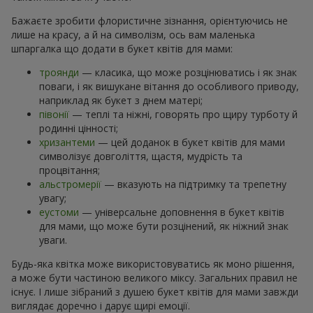
Бажаєте зробити флористичне зізнання, орієнтуючись не
лише на красу, а й на символізм, ось вам маленька
шпаргалка що додати в букет квітів для мами:
троянди
— класика, що може розцінюватись і як знак
поваги, і як вишукане вітання до особливого приводу,
наприклад як букет з днем матері;
півонії
— теплі та ніжні, говорять про щиру турботу й
родинні цінності;
хризантеми
— цей доданок в букет квітів для мами
символізує довголіття, щастя, мудрість та
процвітання;
альстромерії
— вказують на підтримку та трепетну
увагу;
еустоми
— універсальне доповнення в букет квітів
для мами, що може бути розцінений, як ніжний знак
уваги.
Будь-яка квітка може використовуватись як моно рішення,
а може бути частиною великого міксу. Загальних правил не
існує. І лише зібраний з душею букет квітів для мами завжди
виглядає доречно і дарує щирі емоції.