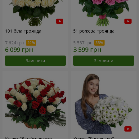
101 біла троянда
51 рожева троянда
7 624 грн
5 537 грн
Замовити
Замовити
Кошик "З найкращими
Кошик "Янголятко"