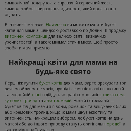
символічний подарунок, а справжній сердечний жест,
символ любові і вираження вдячності, який вона точно
оцінить.
В інтернет-магазині
Flowers.ua
ви можете купити букет
квітів для мами зі швидкою доставкою по Долині. В продажу
витончені композиції
для великих свят і визначних
урочистостей, а також мінімалістичні мікси, щоб просто
зробити мамі приємно.
Найкращі квіти для мами на
будь-яке свято
Перш ніж купити
букет квітів
для мами, варто врахувати три
речі: особливості смаків, привід і сезонність квітів. Активній
та енергійній
жінці
підійдуть яскраві композиції з
хризантем
,
кущових троянд
та
альстромерій
. Ніжній і стриманій —
букет квітів для мами з півоній, ромашок та вишуканих білих
або кремових троянд. Якщо ж мама цінує екзотику та
витонченість, найкращим вибором, як букет квітів на день
матері або до іншого приводу стануть оригінальні
орхідеї
, а
також мікси за їх участю.