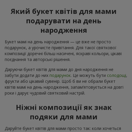
Який букет квітів для мами
подарувати на день
народження
Букет мамі на день народження — це вже не просто
подарунок, а урочисте привітання. Для такої святкової
композиції доречні більш насичені, яскраві кольори, цікаві
поєднання та авторські рішення.
Даруючи букет квітів для мами до дня народження не
забути додати до них
подарунок
. Це можуть бути
солодощі
,
фрукти або цікавий сувенір. Щоб б ви не обрали букет
квітів мамі на день народження, запам’ятовується на довгі
роки і дарує чудовий святковий настрій.
Ніжні композиції як знак
подяки для мами
Даруйте букет квітів для мами просто так: коли хочеться