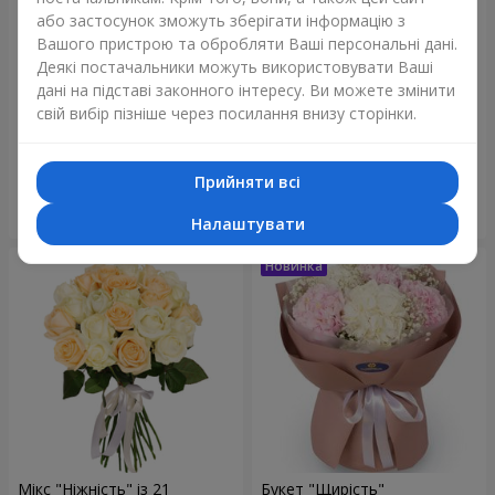
або застосунок зможуть зберігати інформацію з
Вашого пристрою та обробляти Ваші персональні дані.
Деякі постачальники можуть використовувати Ваші
дані на підставі законного інтересу. Ви можете змінити
Букет "Blue ball"
Букет "Бенефіс"
свій вибір пізніше через посилання внизу сторінки.
3 656 грн
6 152 грн
Прийняти всі
Замовити
Замовити
Налаштувати
Мікс "Ніжність" із 21
Букет "Щирість"