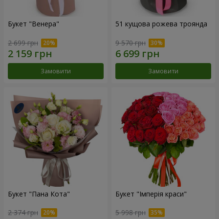
Букет "Венера"
51 кущова рожева троянда
2 699 грн
9 570 грн
Замовити
Замовити
Букет "Пана Кота"
Букет "Імперія краси"
2 374 грн
5 998 грн