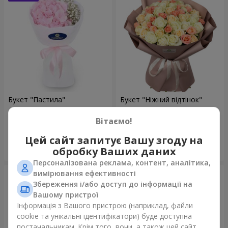
Букет "Пастила"
Букет "Ніжний відтінок"
1 175 грн
4 999 грн
Вітаємо!
Цей сайт запитує Вашу згоду на
Замовити
Замовити
обробку Ваших даних
Персоналізована реклама, контент, аналітика,
вимірювання ефективності
Збереження і/або доступ до інформації на
Вашому пристрої
Інформація з Вашого пристрою (наприклад, файли
cookie та унікальні ідентифікатори) буде доступна
постачальникам. Крім того, вони, а також цей сайт