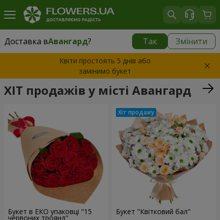
Доставка в
Авангард
?
Так
Змінити
Доставка в
Авангард
|
безкоштовно
Квіти простоять 5 днів або
замінимо букет
ХІТ продажів у місті Авангард
Букет в ЕКО упаковці "15
Букет "Квітковий бал"
червоних троянд"