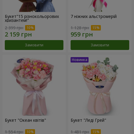
Букет"15 різнокольорових
7 ніжних альстромерій
хризантем!"
2 399 грн
1 128 грн
Замовити
Замовити
Букет "Океан квітів"
Букет "Леді Грей"
1 554 грн
1 481 грн