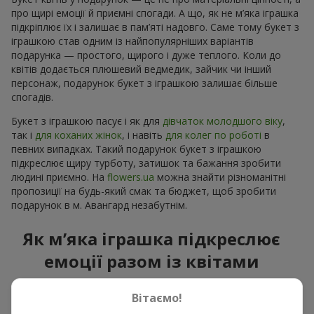
про щирі емоції й приємні спогади. А що, як не м’яка іграшка
підкріплює їх і залишає в пам’яті надовго. Саме тому букет з
іграшкою став одним із найпопулярніших варіантів
подарунка — простого, щирого і дуже теплого. Коли до
квітів додається плюшевий ведмедик, зайчик чи інший
персонаж, подарунок букет з іграшкою залишає більше
спогадів.
Букет з іграшкою пасує і як для
дівчаток молодшого віку
,
так і
для коханих жінок
, і навіть
для колег по роботі
в
певних випадках. Такий подарунок букет з іграшкою
підкреслює щиру турботу, затишок та бажання зробити
людині приємно. На
flowers.ua
можна знайти різноманітні
пропозиції на будь-який смак та бюджет, щоб зробити
подарунок в м. Авангард незабутнім.
Як м’яка іграшка підкреслює
емоції разом із квітами
Букет з іграшкою — універсальне і завжди влучне рішення.
Вітаємо!
Таке поєднання подвоює емоції та дає можливість