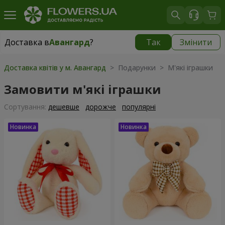
Доставка в
Авангард
?
Так
Змінити
Доставка в
Авангард
|
безкоштовно
Доставка квітів у м. Авангард
> Подарунки > М'які іграшки
Замовити м'які іграшки
Сортування:
дешевше
дорожче
популярні