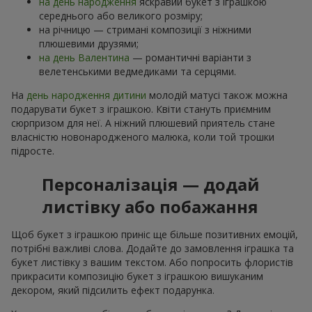
на день народження
яскравий букет з іграшкою
середнього або великого розміру;
на річницю — стримані композиції з ніжними
плюшевими друзями;
на день Валентина
— романтичні варіанти з
велетенськими ведмедиками та серцями.
На
день народження дитини
молодій матусі також можна
подарувати букет з іграшкою. Квіти стануть приємним
сюрпризом для неї. А ніжний плюшевий приятель стане
власністю новонародженого малюка, коли той трошки
підросте.
Персоналізація — додай
листівку або побажання
Щоб букет з іграшкою приніс ще більше позитивних емоцій,
потрібні важливі слова. Додайте до замовлення іграшка та
букет листівку з вашим текстом. Або попросить флористів
прикрасити композицію букет з іграшкою вишуканим
декором, який підсилить ефект подарунка.