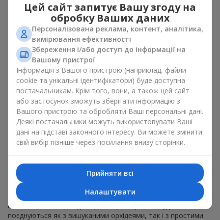
оновлювати їх в пам’яті, кожен раз, коли плюшевий
Цей сайт запитує Вашу згоду на
приятель потрапляє у поле зору Разом букет з іграшкою
обробку Ваших даних
працюють ідеально. Квіти та іграшка створюють баланс між
Персоналізована реклама, контент, аналітика,
красою і ніжністю, а ще залишають приємний подарунок на
вимірювання ефективності
довгі роки.
Збереження і/або доступ до інформації на
Приємні на дотик іграшки викликають відчуття спокою та
Вашому пристрої
домашній затишок. Тому букет з іграшкою – це дійсно
Інформація з Вашого пристрою (наприклад, файли
відмінний спосіб лишити спогад про того, хто подарував
cookie та унікальні ідентифікатори) буде доступна
цей букет з іграшкою.
постачальникам. Крім того, вони, а також цей сайт
або застосунок зможуть зберігати інформацію з
Популярні комбінації букетів і
Вашого пристрою та обробляти Ваші персональні дані.
Деякі постачальники можуть використовувати Ваші
іграшок
дані на підставі законного інтересу. Ви можете змінити
свій вибір пізніше через посилання внизу сторінки.
Букет з іграшкою може бути різним. На нашому сервісі є
варіанти, що створюють поєднання букет з іграшкою,
використовуючи
троянди
,
гербери
або ніжні
гіпсофіли
.
Прийняти всі
Іграшок також багато. Проте, найчастіше наші клієнти
обирають, як букет з іграшкою композицію ведмедик з
Налаштувати
квітами. Це класика, яка ніколи не підводить. До того ж у
нас є плюшеві ведмедики різних розмірів, які чудово
поєднуються як з вишуканими орхідеями, так і з простими