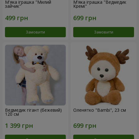
М'яка іграшка "Милий
М'яка іграшка "Ведмедик
зайчик"
Кремі"
Замовити
Замовити
Ведмедик гігант (бежевий)
Оленятко "Bambi", 23 см
120 см