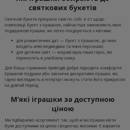
святкових букетів
Святкові букети прекрасні самі по собі. А от щодо
композиції букет з іграшкою, найчастіше замовляють милі
подарункові іграшки, які легко поєднуються з квітами:
для романтичних дат — букет з іграшкою, до яких
входять м’які ведмедики та ніжні персонажі;
для дитячих свят — яскраві мультяшні герої, які
переносять в улюблену казку.
Для більш стриманих приводів добре підходять комфортні
іграшкові подушки або лаконічні декоративні іграшки, які
гарно виглядають в інтер’єрі і можуть стати його прикрасою
на довгий період.
М’які іграшки за доступною
ціною
Ми підбираємо асортимент так, щоб м`які іграшки квіти
були доступними за ціною і водночас якісними. Є варіанти