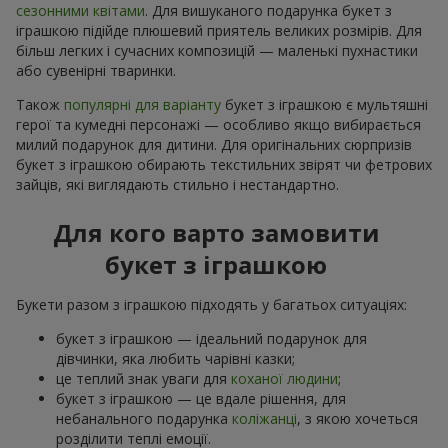
сезонними квітами
. Для вишуканого подарунка букет з
іграшкою підійде плюшевий приятель великих розмірів. Для
більш легких і сучасних композицій — маленькі пухнастики
або сувенірні тваринки.
Також
популярні для варіанту
букет з іграшкою є мультяшні
герої та кумедні персонажі — особливо якщо вибирається
милий подарунок для дитини. Для оригінальних сюрпризів
букет з іграшкою обирають текстильних звірят чи фетрових
зайців, які виглядають стильно і нестандартно.
Для кого варто замовити
букет з іграшкою
Букети разом з іграшкою підходять у багатьох ситуаціях:
букет з іграшкою — ідеальний подарунок для
дівчинки, яка любить чарівні казки;
це теплий знак уваги для
коханої людини
;
букет з іграшкою — це вдале рішення, для
небанального подарунка
коліжанці
, з якою хочеться
розділити теплі емоції.