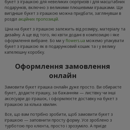
букет з іграшкою для невеликих сюрпризів і для масштабних
подарунків, включно з великими плюшевими іграшками. Ще
вигідніше букет з іграшкою можна придбати, заглянувши в
розділ
акційних пропозицій
.
Ціна на букет з іграшкою залежить від розміру, матеріалу та
дизайну. А ще від того, які квіти додані в композицію і яке
оформлення вибране. Бо ми у
flowers.ua
можемо упакувати
букет з іграшкою як в подарунковий кошик та і у велику
капелюшну коробку.
Оформлення замовлення
онлайн
Замовити букет іграшка онлайн дуже просто. Ви обираєте
букет, додаєте іграшку, за бажанням — листівку чи інші
аксесуари до іграшок, і оформлюєте доставку на букет з
іграшкою за кілька хвилин.
Все, що вам потрібно зробити, щоб замовити букет з
іграшкою — заповнити просту форму. Усе зроблено з
турботою про клієнта, просто і зрозуміло. А приїде