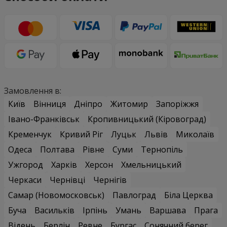
Замовлення в:
Київ
Вінниця
Дніпро
Житомир
Запоріжжя
Івано-Франківськ
Кропивницький (Кіровоград)
Кременчук
Кривий Ріг
Луцьк
Львів
Миколаїв
Одеса
Полтава
Рівне
Суми
Тернопіль
Ужгород
Харків
Херсон
Хмельницький
Черкаси
Чернівці
Чернігів
Самар (Новомосковськ)
Павлоград
Біла Церква
Буча
Васильків
Ірпінь
Умань
Варшава
Прага
Відень
Берлін
Ревне
Бургас
Сонячний берег