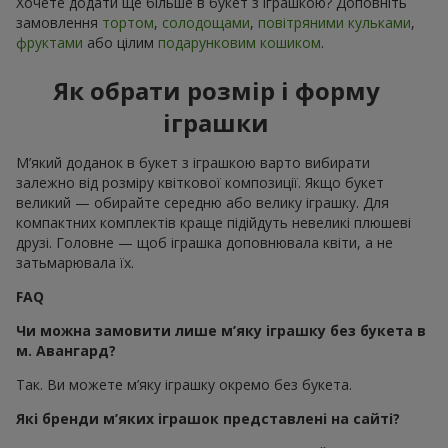
Хочете додати ще більше в букет з іграшкою? Доповніть
замовлення
тортом
,
солодощами
,
повітряними кульками
,
фруктами
або цілим
подарунковим кошиком
.
Як обрати розмір і форму
іграшки
М’який доданок в букет з іграшкою варто вибирати
залежно від розміру квіткової композиції. Якщо букет
великий — обирайте середню або велику іграшку. Для
компактних комплектів краще підійдуть невеликі плюшеві
друзі. Головне — щоб іграшка доповнювала квіти, а не
затьмарювала їх.
FAQ
Чи можна замовити лише м’яку іграшку без букета в
м. Авангард?
Так. Ви можете м’яку іграшку окремо без букета.
Які бренди м’яких іграшок представлені на сайті?