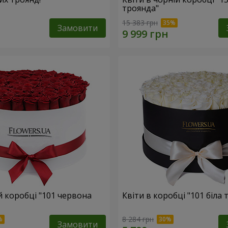
троянда"
15 383 грн
Замовити
ій коробці "101 червона
Квіти в коробці "101 біла 
8 284 грн
Замовити