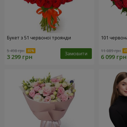
Букет з 51 червоної троянди
101 червон
5 498 грн
11 089 грн
Замовити