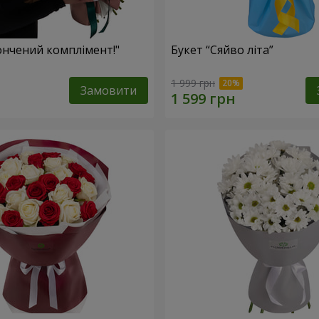
ончений комплімент!"
Букет “Сяйво літа”
1 999 грн
Замовити