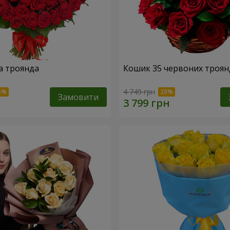
а троянда
Кошик 35 червоних троян
4 749 грн
Замовити