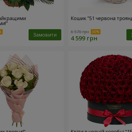
найкращими
Кошик "51 червона троян
и!"
6 570 грн
Замовити
лих троянд!"
Квіти в чорній коробці "1