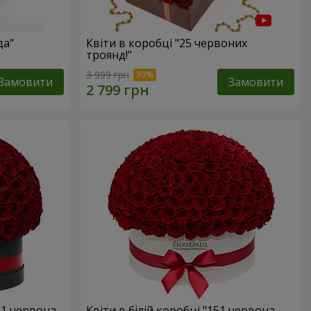
да"
Квіти в коробці "25 червоних
троянд!"
3 999 грн
Замовити
Замовити
51 червона
Квіти в білій коробці "151 червона