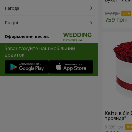
Нагода
949 грн
По ціні
Оформлення весіль
Завантажуйте наш мобільний
додаток
Квіти в біл
троянда"
9 999 грн