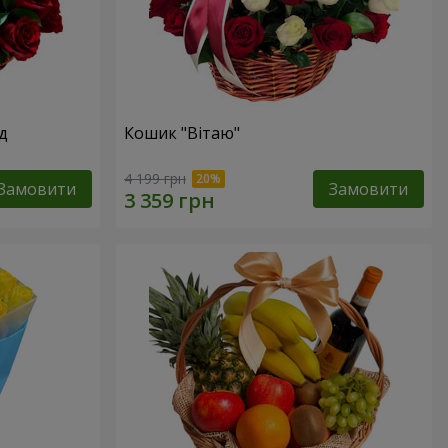
д
Кошик "Вітаю"
4 199 грн
Замовити
Замовити