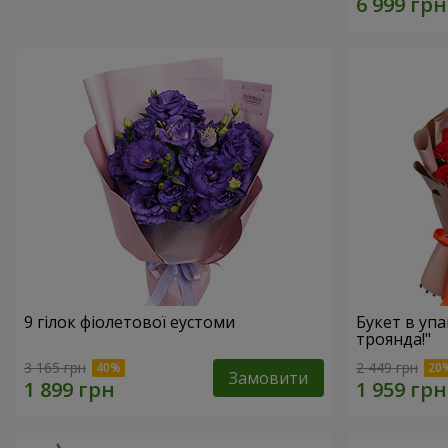
9 гілок фіолетової еустоми
Букет в упа
троянда!"
3 165 грн
2 449 грн
Замовити