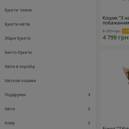
Букети тижня
Кошик "З 
побажанням
Букети квітів
6 399 грн
Збірні букети
Бенто-букети
Квіти в коробці
Квіткові кошики
Подарунки
Квіти
Кому
Букет "7 бі