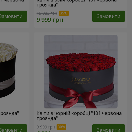
троянда"
15 383 грн
Замовити
Замовити
троянда"
Квіти в чорній коробці "101 червона
троянда"
9 999 грн
Замовити
Замовити