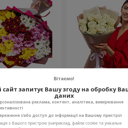
льорових хризантем!
Авторський букет "11 біли
Вітаємо!
1 221 грн
 сайт запитує Вашу згоду на обробку В
Замовити
даних
рсоналізована реклама, контент, аналітика, вимірювання
ективності
ереження і/або доступ до інформації на Вашому пристрої
ція з Вашого пристрою (наприклад, файли cookie та унікальні