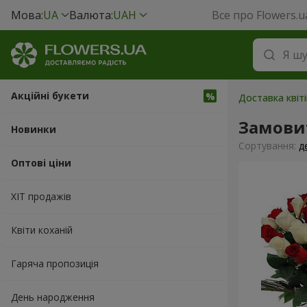
Мова:
UA
Валюта:
UAH
Все про Flowers.u
Акційні букети
Доставка квіті
Замовит
Новинки
Сортування:
д
Оптові ціни
ХІТ продажів
Квіти коханій
Гаряча пропозиція
День народження