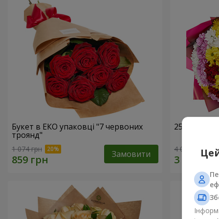
Букет в ЕКО упаковці "7 червоних
25 різноко
троянд"
1 074 грн
4 074 грн
Цей
Замовити
Пе
еф
Зб
Інформа