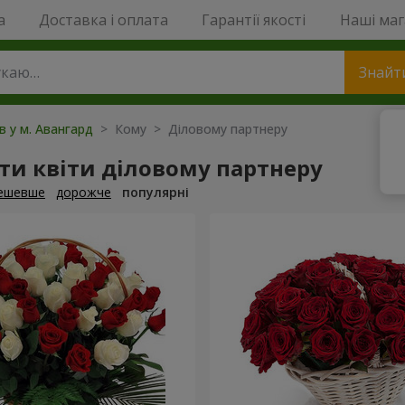
a
Доставка і оплата
Гарантії якості
Наші ма
Знайт
в у м. Авангард
> Кому > Діловому партнеру
и квіти діловому партнеру
ешевше
дорожче
популярні