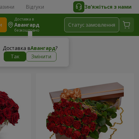
газини
Відгуки
Зв’яжіться з нами
Доставка в
и
Авангард
Статус замовлення
безкоштовно
Доставка в
Авангард
?
Так
Змінити