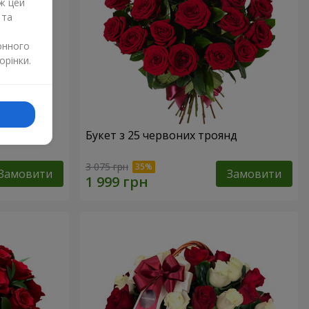
ж цей
 та
онного
орінки.
Букет з 25 червоних троянд
3 075 грн
Замовити
Замовити