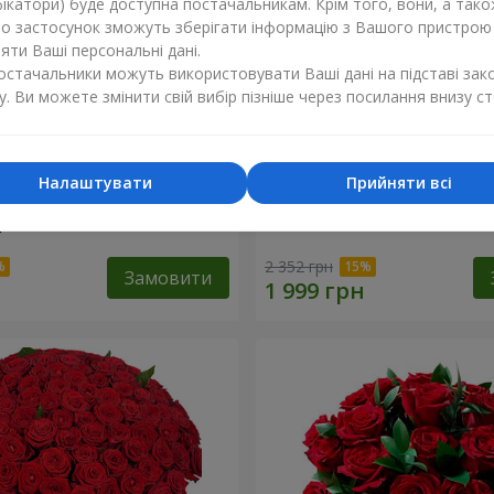
ікатори) буде доступна постачальникам. Крім того, вони, а тако
бо застосунок зможуть зберігати інформацію з Вашого пристрою
ти Ваші персональні дані.
постачальники можуть використовувати Ваші дані на підставі зак
у. Ви можете змінити свій вибір пізніше через посилання внизу ст
Налаштувати
Прийняти всі
ізнокольорових
Букет "Гармонія"
"
2 352 грн
Замовити