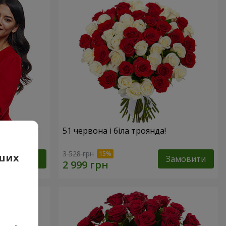
х троянд!"
51 червона і біла троянда!
3 528 грн
аших
Замовити
Замовити