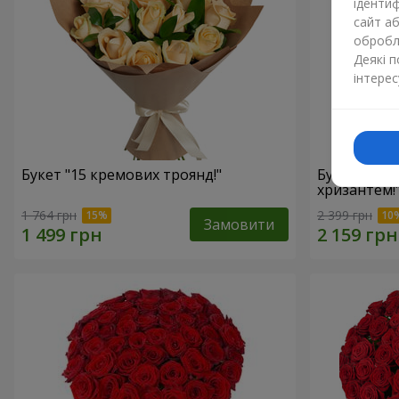
ідентиф
сайт а
обробля
Деякі 
інтерес
Букет "15 кремових троянд!"
Букет"15 р
хризантем!
1 764 грн
2 399 грн
Замовити