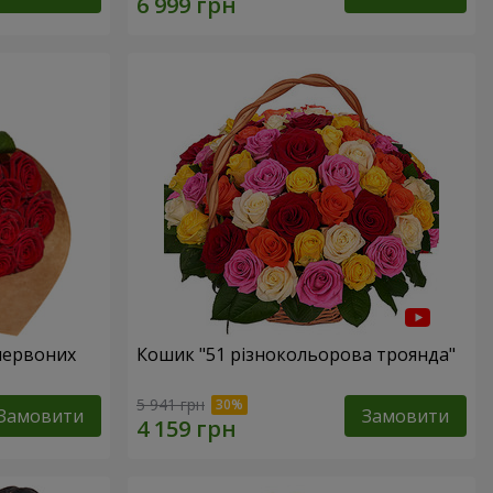
 червоних
Кошик "51 різнокольорова троянда"
5 941 грн
Замовити
Замовити