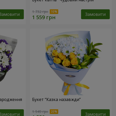
1 732 грн
Замовити
Замовити
народження
Букет “Казка назавжди”
1 949 грн
Замовити
Замовити