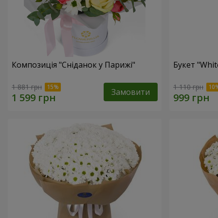
Композиція "Сніданок у Парижі"
Букет "Whit
1 881 грн
1 110 грн
Замовити