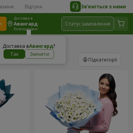
газини
Відгуки
Зв’яжіться з нами
Доставка в
и
Авангард
Статус замовлення
безкоштовно
Доставка в
Авангард
?
Так
Змінити
Підкатегорії