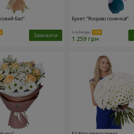
ковий бал"
Букет "Яскраві сонечка!"
1 574 грн
Замовити
ed you"
51 біла хризантема