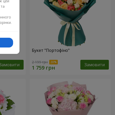
ж цей
 та
онного
орінки.
изантем
Букет "Портофіно"
2 199 грн
Замовити
Замовити