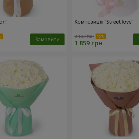
fon"
Композиція "Street love"
2 187 грн
Замовити