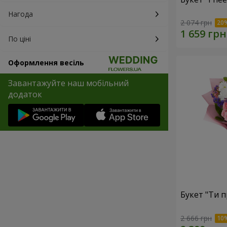
Нагода
2 074 грн
По ціні
Оформлення весіль
Завантажуйте наш мобільний
додаток
Букет "Ти п
2 666 грн