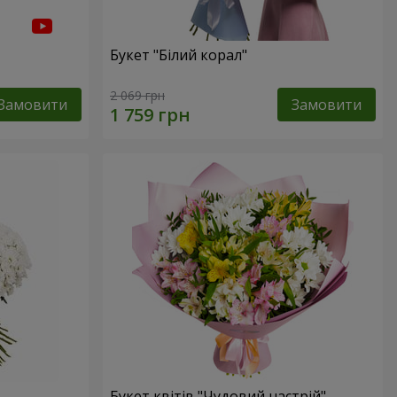
Букет "Білий корал"
2 069 грн
Замовити
Замовити
Букет квітів "Чудовий настрій"