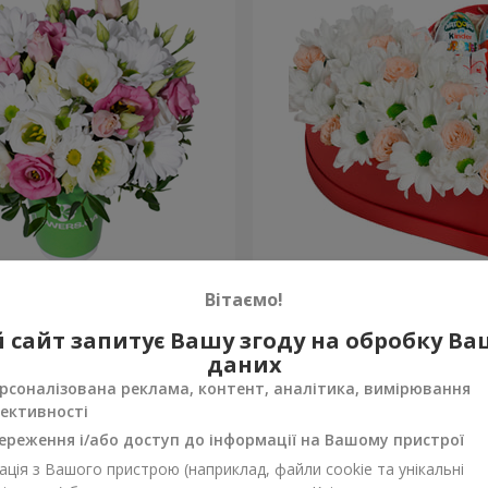
 “Промінчики в очах”
Квіти в коробці "Посміхни
Вітаємо!
2 249 грн
 сайт запитує Вашу згоду на обробку В
Замовити
даних
рсоналізована реклама, контент, аналітика, вимірювання
ективності
ереження і/або доступ до інформації на Вашому пристрої
ція з Вашого пристрою (наприклад, файли cookie та унікальні