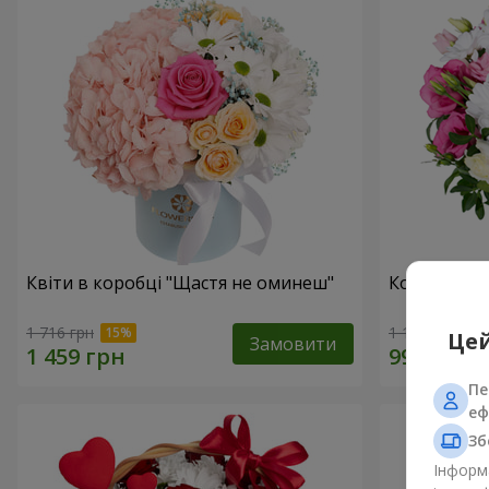
Квіти в коробці "Щастя не оминеш"
Композиція
1 716 грн
1 110 грн
Цей
Замовити
Пе
еф
Зб
Інформа