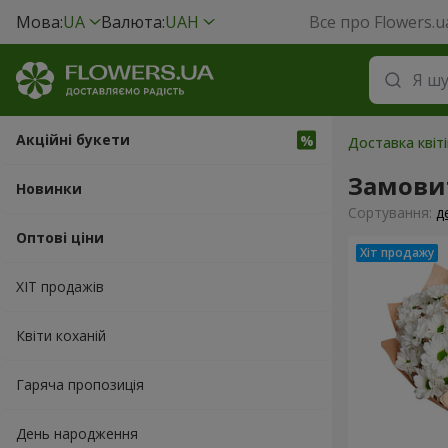
Мова:
UA
Валюта:
UAH
Все про Flowers.u
Акційні букети
Доставка квіті
Замови
Новинки
Сортування:
д
Оптові ціни
ХІТ продажів
Квіти коханій
Гаряча пропозиція
День народження