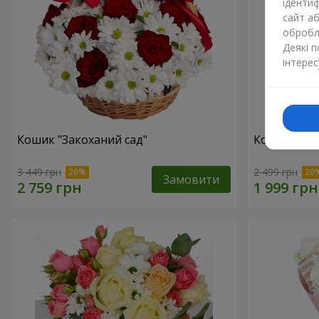
ідентиф
сайт а
обробля
Деякі 
інтерес
Кошик "Закоханий сад"
Композиція 
3 449 грн
2 499 грн
Замовити