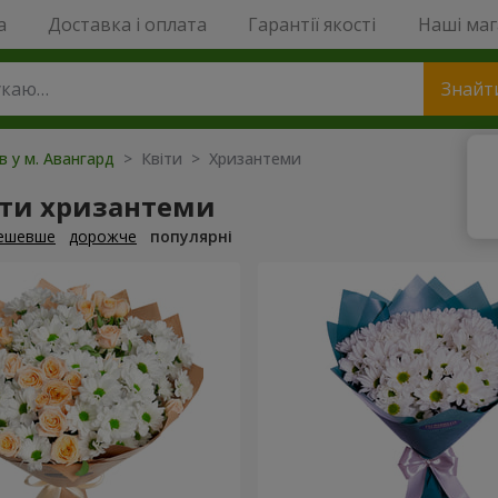
a
Доставка і оплата
Гарантії якості
Наші ма
Знайт
в у м. Авангард
> Квіти > Хризантеми
ти хризантеми
ешевше
дорожче
популярні