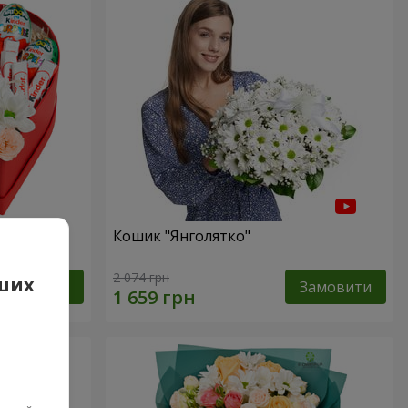
сь!"
Кошик "Янголятко"
2 074 грн
аших
Замовити
Замовити