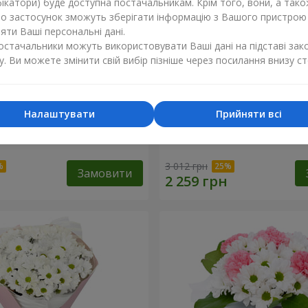
ікатори) буде доступна постачальникам. Крім того, вони, а тако
бо застосунок зможуть зберігати інформацію з Вашого пристрою
ти Ваші персональні дані.
постачальники можуть використовувати Ваші дані на підставі зак
у. Ви можете змінити свій вибір пізніше через посилання внизу ст
Налаштувати
Прийняти всі
"Charlotte"
Букет "Безе" з 15 білих хр
3 012 грн
Замовити