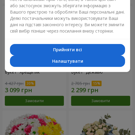
або застосунок зможуть зберігати інформацію з
Вашого пристрою та обробляти Ваші персональні дані.
Деякі постачальники можуть використовувати Ваші
дані на підставі законного інтересу. Ви можете змінити
свій вибір пізніше через посилання внизу сторінки.
Прийняти всі
Налаштувати
Букет "Хрещатик"
Букет "Дежавю"
4 427 грн
2 705 грн
Замовити
Замовити