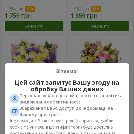
1 954 грн
1 952 грн
Замовити
Замовити
Вітаємо!
Цей сайт запитує Вашу згоду на
обробку Ваших даних
Персоналізована реклама, контент, аналітика,
Букет "Кольорові сни"
Букет "Квіткове Selfie!"
вимірювання ефективності
Збереження і/або доступ до інформації на
3 856 грн
2 469 грн
Вашому пристрої
Інформація з Вашого пристрою (наприклад, файли
cookie та унікальні ідентифікатори) буде доступна
Замовити
Замовити
постачальникам. Крім того, вони, а також цей сайт