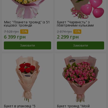
Мікс "Планета троянд" із 51
Букет "Чарівність" з
кущової троянди
повітряними кульками
7 528 грн
2 874 грн
Замовити
Замовити
Букет в упаковці "5
Букет троянд "Моїй