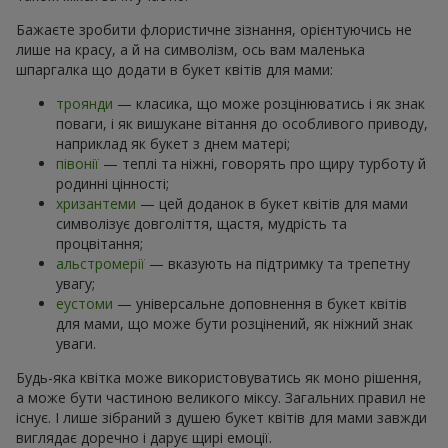
Бажаєте зробити флористичне зізнання, орієнтуючись не
лише на красу, а й на символізм, ось вам маленька
шпаргалка що додати в букет квітів для мами:
троянди
— класика, що може розцінюватись і як знак
поваги, і як вишукане вітання до особливого приводу,
наприклад як букет з днем матері;
півонії
— теплі та ніжні, говорять про щиру турботу й
родинні цінності;
хризантеми
— цей доданок в букет квітів для мами
символізує довголіття, щастя, мудрість та
процвітання;
альстромерії
— вказують на підтримку та трепетну
увагу;
еустоми
— універсальне доповнення в букет квітів
для мами, що може бути розцінений, як ніжний знак
уваги.
Будь-яка квітка може використовуватись як моно рішення,
а може бути частиною великого міксу. Загальних правил не
існує. І лише зібраний з душею букет квітів для мами завжди
виглядає доречно і дарує щирі емоції.