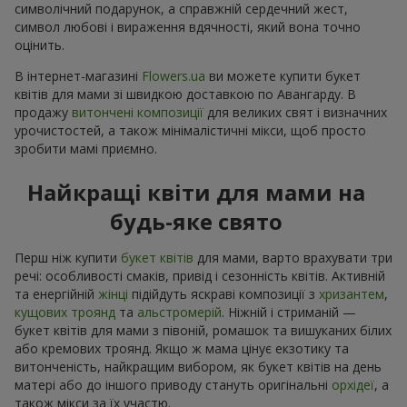
символічний подарунок, а справжній сердечний жест,
символ любові і вираження вдячності, який вона точно
оцінить.
В інтернет-магазині
Flowers.ua
ви можете купити букет
квітів для мами зі швидкою доставкою по Авангарду. В
продажу
витончені композиції
для великих свят і визначних
урочистостей, а також мінімалістичні мікси, щоб просто
зробити мамі приємно.
Найкращі квіти для мами на
будь-яке свято
Перш ніж купити
букет квітів
для мами, варто врахувати три
речі: особливості смаків, привід і сезонність квітів. Активній
та енергійній
жінці
підійдуть яскраві композиції з
хризантем
,
кущових троянд
та
альстромерій
. Ніжній і стриманій —
букет квітів для мами з півоній, ромашок та вишуканих білих
або кремових троянд. Якщо ж мама цінує екзотику та
витонченість, найкращим вибором, як букет квітів на день
матері або до іншого приводу стануть оригінальні
орхідеї
, а
також мікси за їх участю.