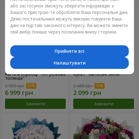
або застосунок зможуть зберігати інформацію з
Вашого пристрою та обробляти Ваші персональні дані.
Деякі постачальники можуть використовувати Ваші
дані на підставі законного інтересу. Ви можете змінити
свій вибір пізніше через посилання внизу сторінки.
Прийняти всі
Налаштувати
Квіти в коробці "101 рожева
Букет "Квіткове Selfie!"
троянда"
9 999 грн
2 469 грн
Замовити
Замовити