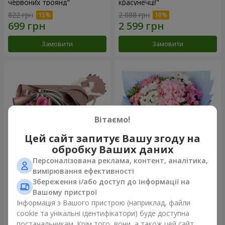
червоних троянд"
красунечці!"
822 грн
2 888 грн
Замовити
Замовити
Вітаємо!
Цей сайт запитує Вашу згоду на
обробку Ваших даних
Персоналізована реклама, контент, аналітика,
Букет "7 рожевих троянд!"
Романтичний букет
вимірювання ефективності
"Небеса"
Збереження і/або доступ до інформації на
1 074 грн
2 374 грн
Вашому пристрої
Інформація з Вашого пристрою (наприклад, файли
cookie та унікальні ідентифікатори) буде доступна
Замовити
Замовити
постачальникам. Крім того, вони, а також цей сайт