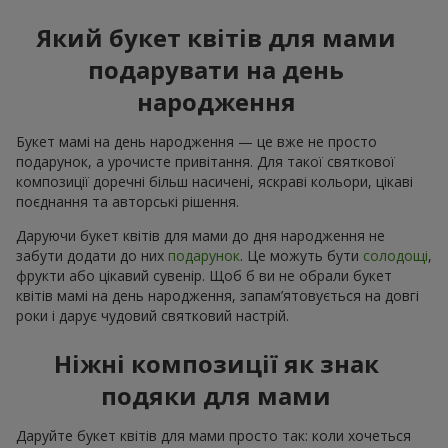
Який букет квітів для мами
подарувати на день
народження
Букет мамі на день народження — це вже не просто
подарунок, а урочисте привітання. Для такої святкової
композиції доречні більш насичені, яскраві кольори, цікаві
поєднання та авторські рішення.
Даруючи букет квітів для мами до дня народження не
забути додати до них
подарунок
. Це можуть бути
солодощі
,
фрукти або цікавий сувенір. Щоб б ви не обрали букет
квітів мамі на день народження, запам’ятовується на довгі
роки і дарує чудовий святковий настрій.
Ніжні композиції як знак
подяки для мами
Даруйте букет квітів для мами просто так: коли хочеться