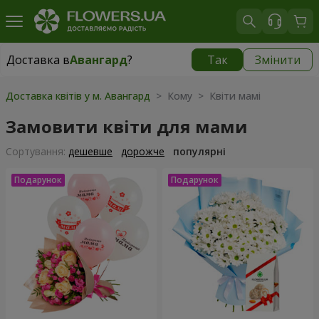
Доставка в
Авангард
?
Так
Змінити
Доставка в
Авангард
|
безкоштовно
Доставка квітів у м. Авангард
> Кому > Квіти мамі
Замовити квіти для мами
Сортування:
дешевше
дорожче
популярні