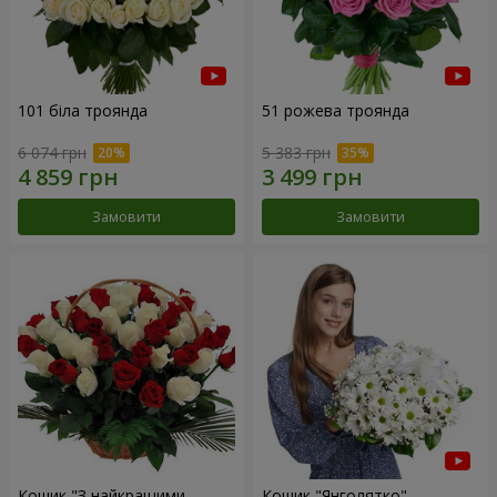
101 біла троянда
51 рожева троянда
6 074 грн
5 383 грн
Замовити
Замовити
Кошик "З найкращими
Кошик "Янголятко"