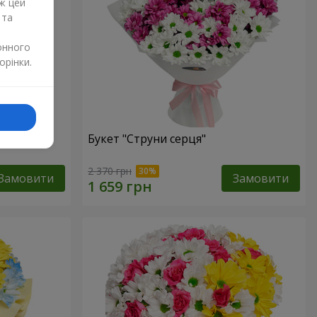
ж цей
 та
онного
орінки.
Букет "Струни серця"
2 370 грн
Замовити
Замовити