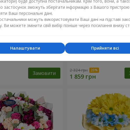
ікатори) буде доступна постачальникам. Крім того, вони, а тако
бо застосунок зможуть зберігати інформацію з Вашого пристрою
ти Ваші персональні дані.
постачальники можуть використовувати Ваші дані на підставі зак
у. Ви можете змінити свій вибір пізніше через посилання внизу ст
Налаштувати
Прийняти всі
а літо"
Букет "Княгиня Ольга"
2 324 грн
Замовити