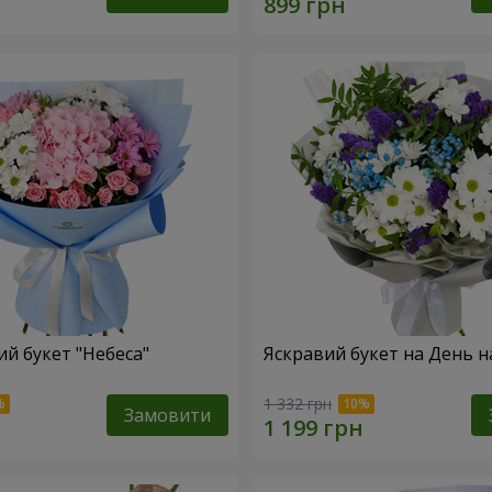
й букет "Небеса"
Яскравий букет на День 
1 332 грн
Замовити