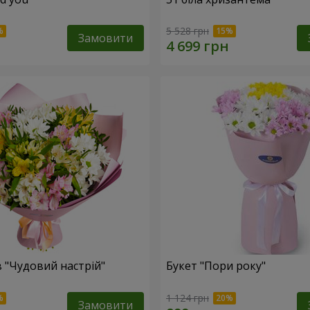
5 528 грн
Замовити
в "Чудовий настрій"
Букет "Пори року"
1 124 грн
Замовити