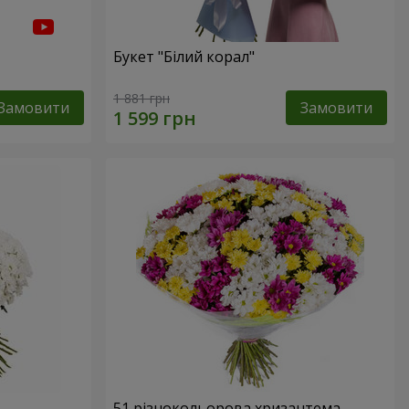
Букет "Білий корал"
1 881 грн
Замовити
Замовити
51 різнокольорова хризантема