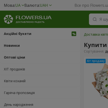
Мова:
UA
Валюта:
UAH
Все про Flowers.u
Акційні букети
Доставка квіт
Купити
Новинки
Сортування:
д
Оптові ціни
ХІТ продажів
Квіти коханій
Гаряча пропозиція
День народження