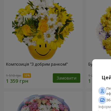
Композиція "З добрим ранком!"
Букет "Золо
1 510 грн
1 221 грн
Цей
Замовити
Пе
еф
Зб
Інформа