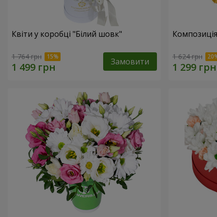
Квіти у коробці "Білий шовк"
Композиція
1 764 грн
1 624 грн
Замовити