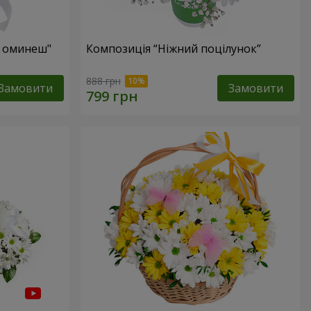
е оминеш"
Композиція “Ніжний поцілунок”
888 грн
Замовити
Замовити