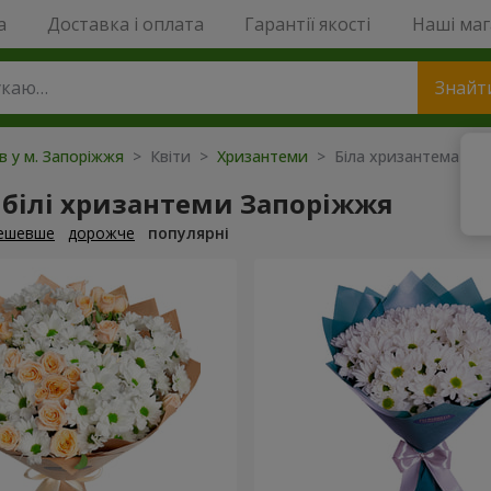
a
Доставка і оплата
Гарантії якості
Наші ма
Знайт
ів у м. Запоріжжя
> Квіти >
Хризантеми
> Біла хризантема
 білі хризантеми Запоріжжя
ешевше
дорожче
популярні