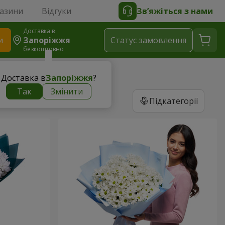
газини
Відгуки
Зв’яжіться з нами
Доставка в
и
Запоріжжя
Статус замовлення
безкоштовно
Доставка в
Запоріжжя
?
Так
Змінити
Підкатегорії