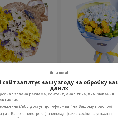
тце!"
Букет “Казка назавжди”
Вітаємо!
1 624 грн
 сайт запитує Вашу згоду на обробку В
Замовити
даних
рсоналізована реклама, контент, аналітика, вимірювання
ективності
ереження і/або доступ до інформації на Вашому пристрої
ція з Вашого пристрою (наприклад, файли cookie та унікальні