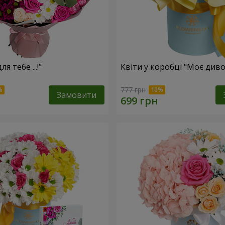
я тебе ...!"
Квіти у коробці "Моє диво
777 грн
Замовити