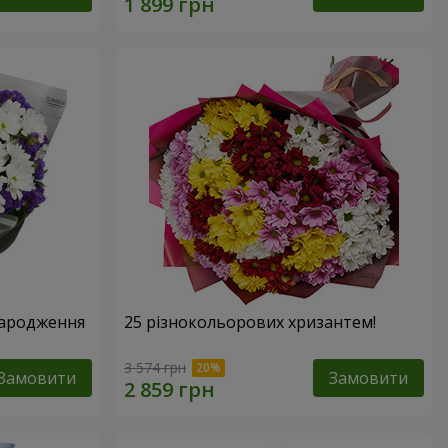
народження
25 різнокольорових хризантем!
3 574 грн
Замовити
Замовити