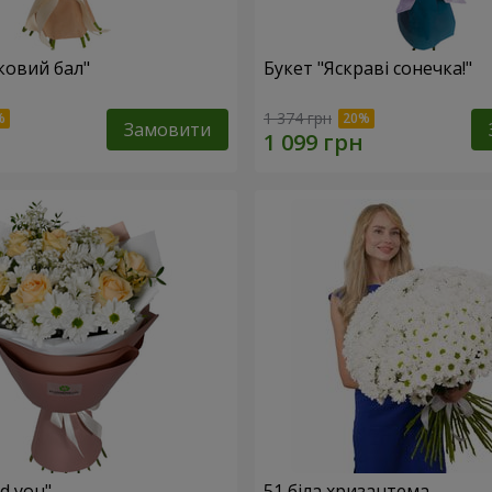
ковий бал"
Букет "Яскраві сонечка!"
1 374 грн
Замовити
ed you"
51 біла хризантема