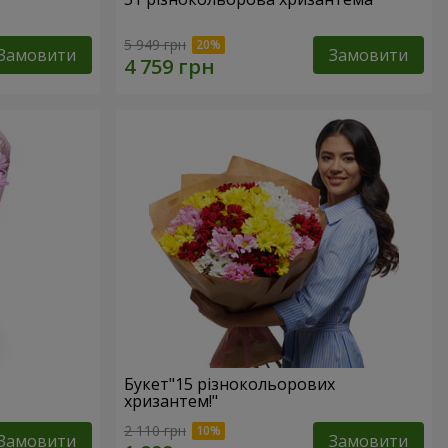
5 949 грн
Замовити
Замовити
Букет"15 різнокольорових
хризантем!"
2 110 грн
Замовити
Замовити