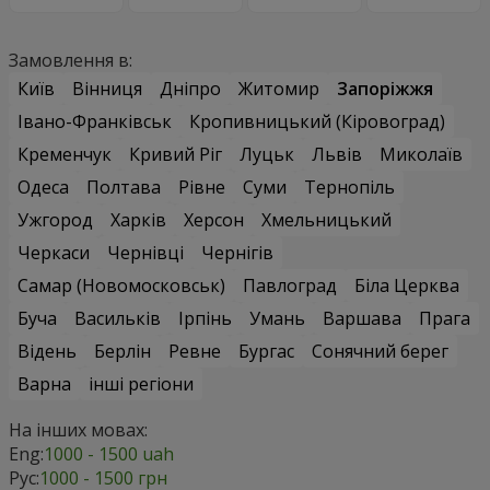
Замовлення в:
Київ
Вінниця
Дніпро
Житомир
Запоріжжя
Івано-Франківськ
Кропивницький (Кіровоград)
Кременчук
Кривий Ріг
Луцьк
Львів
Миколаїв
Одеса
Полтава
Рівне
Суми
Тернопіль
Ужгород
Харків
Херсон
Хмельницький
Черкаси
Чернівці
Чернігів
Самар (Новомосковськ)
Павлоград
Біла Церква
Буча
Васильків
Ірпінь
Умань
Варшава
Прага
Відень
Берлін
Ревне
Бургас
Сонячний берег
Варна
інші регіони
На інших мовах:
Eng:
1000 - 1500 uah
Рус:
1000 - 1500 грн