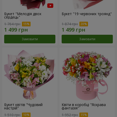
Букет "Мелодія двох
Букет "19 червоних троянд"
сердець"
1 764 грн
1 874 грн
Замовити
Замовити
Букет квітів "Чудовий
Квіти в коробці "Яскрава
настрій"
фантазія"
1 510 грн
1 952 грн