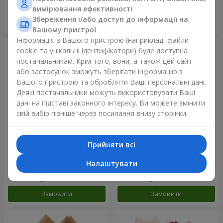
вимірювання ефективності
Збереження і/або доступ до інформації на
Замовити
Замовити
Вашому пристрої
Інформація з Вашого пристрою (наприклад, файли
cookie та унікальні ідентифікатори) буде доступна
постачальникам. Крім того, вони, а також цей сайт
або застосунок зможуть зберігати інформацію з
Вашого пристрою та обробляти Ваші персональні дані.
Деякі постачальники можуть використовувати Ваші
дані на підставі законного інтересу. Ви можете змінити
свій вибір пізніше через посилання внизу сторінки.
Прийняти всі
Букет в упаковці "21
Авторський букет "11 білих
червона троянда!"
троянд!"
Налаштувати
2 199 грн
1 221 грн
Замовити
Замовити