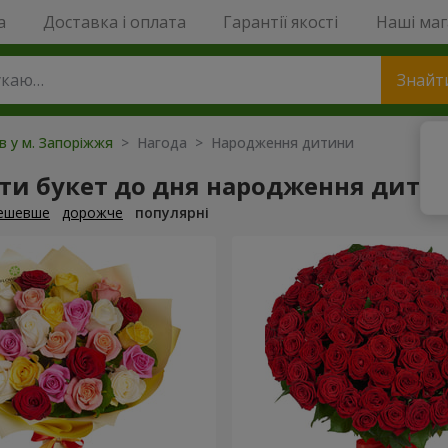
a
Доставка і оплата
Гарантії якості
Наші ма
Знайт
ів у м. Запоріжжя
> Нагода > Народження дитини
ти букет до дня народження дити
ешевше
дорожче
популярні