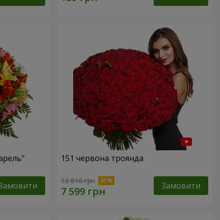
арель"
151 червона троянда
13 816 грн
Замовити
Замовити