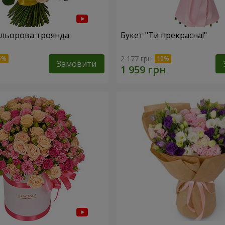
ольорова троянда
Букет "Ти прекрасна!"
2 177 грн
Замовити