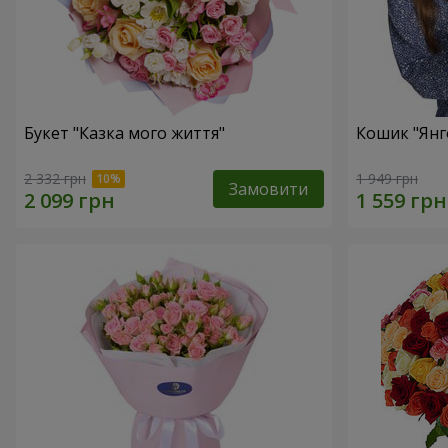
Букет "Казка мого життя"
Кошик "Янг
2 332 грн
1 949 грн
Замовити