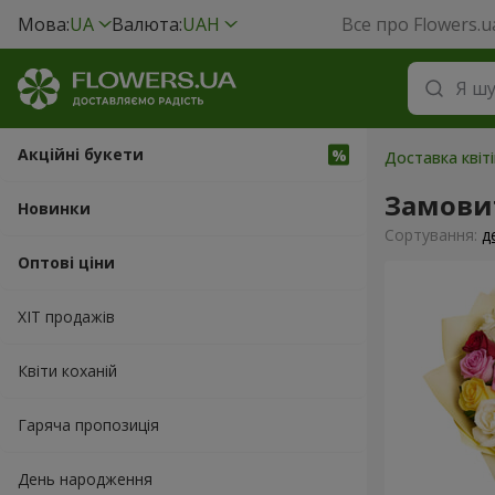
Мова:
UA
Валюта:
UAH
Все про Flowers.u
Акційні букети
Доставка квіт
Замови
Новинки
Сортування:
д
Оптові ціни
ХІТ продажів
Квіти коханій
Гаряча пропозиція
День народження