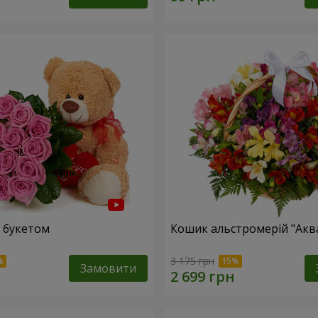
 букетом
Кошик альстромерій "Акв
3 175 грн
Замовити