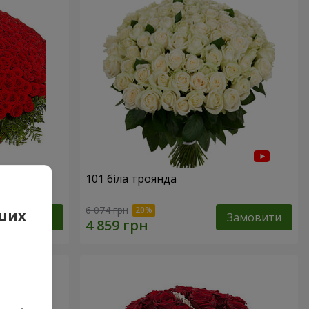
101 біла троянда
6 074 грн
аших
Замовити
Замовити