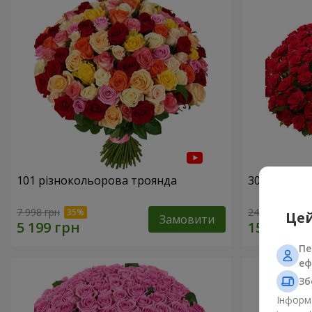
101 різнокольорова троянда
301 червон
7 998 грн
24 398 грн
Цей
Замовити
Пе
еф
Зб
Інформа