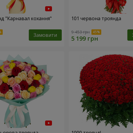
нд "Карнавал кохання"
101 червона троянда
9 453 грн
Замовити
льорова троянда
1000 троянд!