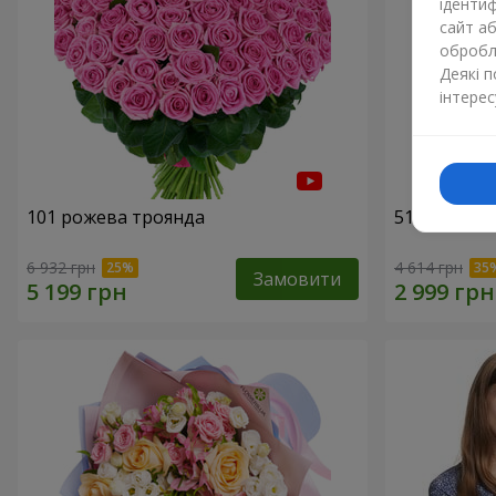
ідентиф
сайт а
обробля
Деякі 
інтерес
101 рожева троянда
51 рожева 
6 932 грн
4 614 грн
Замовити