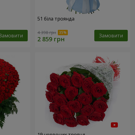
51 біла троянда
4 398 грн
Замовити
Замовити
19 червоних троянд