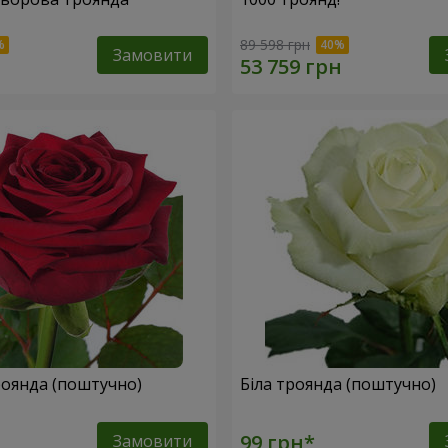
89 598 грн
Замовити
оянда (поштучно)
Біла троянда (поштучно)
Замовити