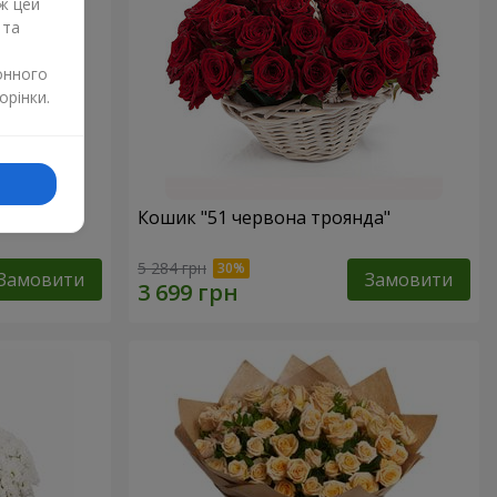
ж цей
 та
онного
орінки.
Кошик "51 червона троянда"
5 284 грн
Замовити
Замовити