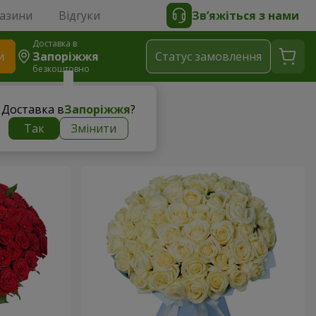
газини
Відгуки
Зв’яжіться з нами
Доставка в
и
Запоріжжя
Статус замовлення
безкоштовно
Доставка в
Запоріжжя
?
ни
Так
Змінити