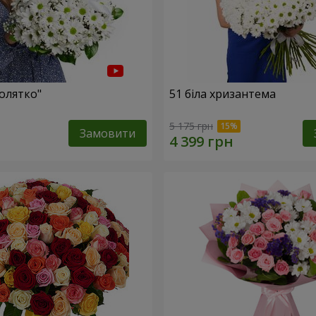
олятко"
51 біла хризантема
5 175 грн
Замовити