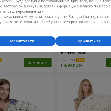
ікатори) буде доступна постачальникам. Крім того, вони, а тако
бо застосунок зможуть зберігати інформацію з Вашого пристрою
ти Ваші персональні дані.
постачальники можуть використовувати Ваші дані на підставі зак
у. Ви можете змінити свій вибір пізніше через посилання внизу ст
Налаштувати
Прийняти всі
троянда
Кошик "З найкращими
побажаннями!"
5 279 грн
Замовити