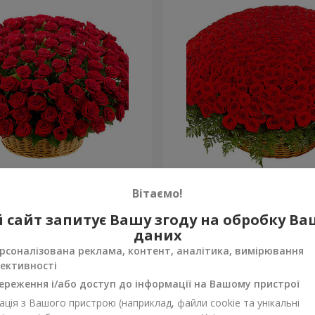
а троянда
501 червона троянда
Вітаємо!
48 835 грн
 сайт запитує Вашу згоду на обробку В
Замовити
даних
рсоналізована реклама, контент, аналітика, вимірювання
ективності
ереження і/або доступ до інформації на Вашому пристрої
ція з Вашого пристрою (наприклад, файли cookie та унікальні