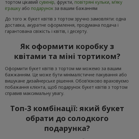
тортом цікавий
сувенір
, фрукти,
повітряні кульки
,
м’яку
іграшку
або
подарунок
за вашим бажанням
До того ж букет квітів з тортом зручно замовляти: одна
доставка, акуратне оформлення, продумана подача і
гарантована свіжість і квітів, і десерту.
Як оформити коробку з
квітами та міні тортиком?
Оформити букет квітів з тортом ми можемо за вашим
бажжанням. Це може бути мінімалістичне пакування або
вишукане дизайнерське рішення. Обов’язково враховуємо
побажання клієнта, щоб подарунок букет квітів з тортом
справив максимальну увагу.
Топ-3 комбінації: який букет
обрати до солодкого
подарунка?