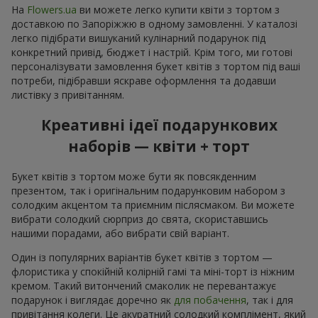
На
Flowers.ua
ви можете легко купити квіти з тортом з
доставкою по Запоріжжю в одному замовленні. У каталозі
легко підібрати вишуканий кулінарний подарунок під
конкретний привід, бюджет і настрій. Крім того, ми готові
персоналізувати замовлення букет квітів з тортом під ваші
потреби, підібравши яскраве оформлення та додавши
листівку з привітанням.
Креативні ідеї подарункових
наборів — квіти + торт
Букет квітів з тортом може бути як повсякденним
презентом, так і оригінальним подарунковим набором з
солодким акцентом та приємним післясмаком. Ви можете
вибрати солодкий сюрприз до свята, скориставшись
нашими порадами, або вибрати свій варіант.
Один із популярних варіантів букет квітів з тортом —
флористика у спокійній колірній гамі та міні-торт із ніжним
кремом. Такий витончений смаколик не перевантажує
подарунок і виглядає доречно як
для побачення
, так і для
привітання колеги. Це акуратний солодкий комплімент, який