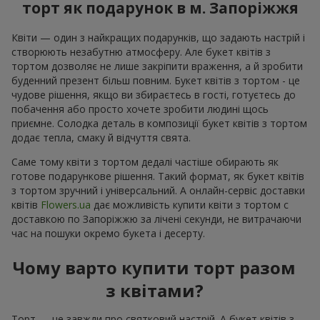
торт як подарунок в м. Запоріжжя
Квіти — один з найкращих подарунків, що задають настрій і
створюють незабутню атмосферу. Але букет квітів з
тортом дозволяє не лише закріпити враження, а й зробити
буденний презент більш повним. Букет квітів з тортом - це
чудове рішення, якщо ви збираєтесь в гості, готуєтесь до
побачення або просто хочете зробити людині щось
приємне. Солодка деталь в композиції букет квітів з тортом
додає тепла, смаку й відчуття свята.
Саме тому квіти з тортом дедалі частіше обирають як
готове подарункове рішення. Такий формат, як букет квітів
з тортом зручний і універсальний. А онлайн-сервіс доставки
квітів
Flowers.ua
дає можливість купити квіти з тортом с
доставкою по Запоріжжю за лічені секунди, не витрачаючи
час на пошуки окремо букета і десерту.
Чому варто купити торт разом
з квітами?
Торт — це завжди про святковий настрій. А букет квітів з