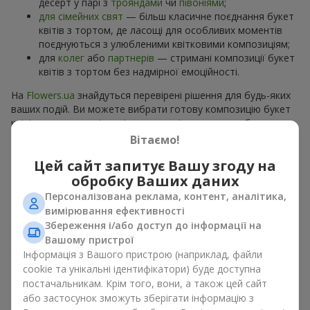
десерт у парі з
трояндами
чи
півоніями
;
для сімейних свят
— більш класичне поєднання букет
квітів з тортом, де ласощі для особливих моментів
поєднуються з улюбленими квітковими композиціям;
для
колег
або
партнерів
— стримані композиції букет
квітів з тортом без надмірної емоційності.
На
Flowers.ua
знайдуться перевірені рішення для будь-яких
ваших подій. Ви можете вибрати готову композицію букет
квітів з тортом з відповідного розділу каталогу або
замовити окремо солодкий дарунок і вподобані квіти.
Вітаємо!
Більше варіантів серед
акційних пропозицій
та хітів.
Цей сайт запитує Вашу згоду на
обробку Ваших даних
Торти з живими квітами —
Персоналізована реклама, контент, аналітика,
краса та смак в одному
вимірювання ефективності
подарунку
Збереження і/або доступ до інформації на
Вашому пристрої
Інформація з Вашого пристрою (наприклад, файли
Торти з живими квітами – це сучасне поєднання
cookie та унікальні ідентифікатори) буде доступна
флористики та гастрономічної естетики. Ексклюзивний
постачальникам. Крім того, вони, а також цей сайт
десерт в поєднанні з
вишуканим букетом
виглядає ефектно,
стильно й підкреслює особливість події, як
день
або застосунок зможуть зберігати інформацію з