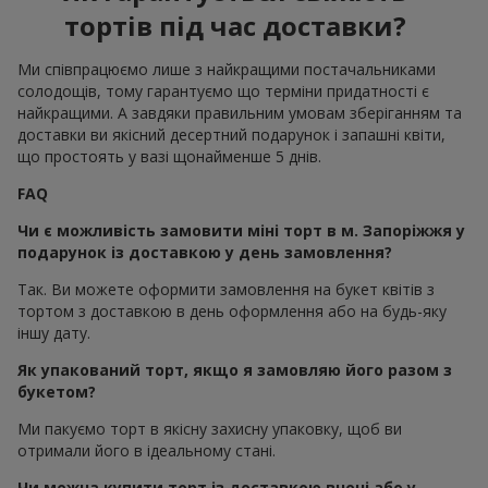
тортів під час доставки?
Ми співпрацюємо лише з найкращими постачальниками
солодощів, тому гарантуємо що терміни придатності є
найкращими. А завдяки правильним умовам зберіганням та
доставки ви якісний десертний подарунок і запашні квіти,
що простоять у вазі щонайменше 5 днів.
FAQ
Чи є можливість замовити міні торт в м. Запоріжжя у
подарунок із доставкою у день замовлення?
Так. Ви можете оформити замовлення на букет квітів з
тортом з доставкою в день оформлення або на будь-яку
іншу дату.
Як упакований торт, якщо я замовляю його разом з
букетом?
Ми пакуємо торт в якісну захисну упаковку, щоб ви
отримали його в ідеальному стані.
Чи можна купити торт із доставкою вночі або у