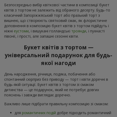
Безпосередньо вибір квіткової частини в композиції букет
квітів з тортом не залежить від обраного десерту. Будь-то
класичний Запоріжжяський торт або празький торт з
вишнею, що створюють святковий смак, як флористичне
доповнення в композицію букет квітів з тортом підійдуть і
ніжні
еустоми
, і вишукані голландські
троянди
, і пухнасті
півонії, і прості, але запашні сезонні квіти.
Букет квітів з тортом —
універсальний подарунок для будь-
якої нагоди
День народження, річниця, подяка, побачення або
спонтанний сюрприз без приводу — торт і квіти доречні в
будь-якій ситуації. Букет квітів з тортом зі смаком
дитинства — це подарунок, який не потребує довгих
пояснень і завжди виглядає доречно.
Важливо лише підібрати правильну композицію зі смаком:
для
романтичних подій
добре підходить романтичний