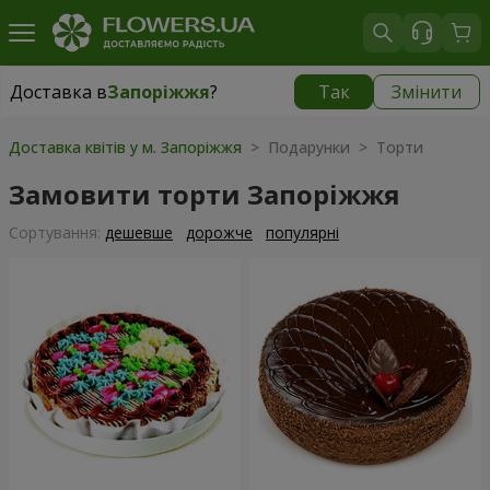
Доставка в
Запоріжжя
?
Так
Змінити
Доставка в
Запоріжжя
|
безкоштовно
Доставка квітів у м. Запоріжжя
> Подарунки > Торти
Замовити торти Запоріжжя
Сортування:
дешевше
дорожче
популярні