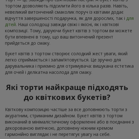
тортом дозволяють підсилити його в кілька разів. Навіть,
невеликий витончений смаколик поруч із квітами додає
відчуття завершеності подарунка, як для дорослих, так і
для
дітей
. Наші солодощі завжди свіжі і якісні, як і квіткові
композиції. Тому, даруючи букет квітів з тортом ви можете
бути впевнені в тому, що ваш витончений презент
прийдеться до смаку.
Букет квітів з тортом створює солодкий жест уваги, який
легко сприймається і запам’ятовується. Це зручно для
дарувальника і приємно для отримувача: вишукана естетика
для очей і делікатна насолода для смаку.
Які торти найкраще підходять
до квіткових букетів?
Квіткову композицію частіше за все доповнюють торти з
акуратним, стриманим дизайном. Букет квітів з тортом
виконаний в мінімалістичному оформленні або в поєднанні з
декорованою випічкою, доповнену ніжним кремом
гармонійно виглядає і не перетягує увагу на себе.