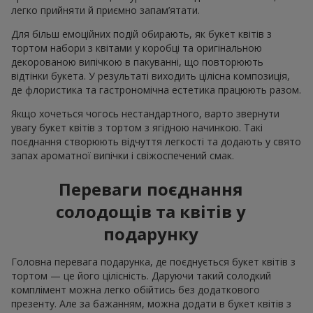
легко прийняти й приємно запам’ятати.
Для більш емоційних подій обирають, як букет квітів з
тортом набори з квітами у коробці та оригінальною
декорованою випічкою в пакуванні, що повторюють
відтінки букета. У результаті виходить цілісна композиція,
де флористика та гастрономічна естетика працюють разом.
Якщо хочеться чогось нестандартного, варто звернути
увагу букет квітів з тортом з ягідною начинкою. Такі
поєднання створюють відчуття легкості та додають у свято
запах ароматної випічки і свіжоспечений смак.
Переваги поєднання
солодощів та квітів у
подарунку
Головна перевага подарунка, де поєднується букет квітів з
тортом — це його цілісність. Даруючи такий солодкий
комплімент можна легко обійтись без додаткового
презенту. Але за бажанням, можна додати в букет квітів з