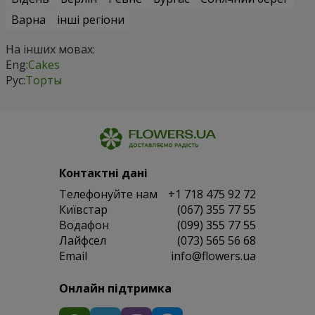
Варна
інші регіони
На інших мовах:
Eng:
Cakes
Рус:
Торты
Контактні дані
Телефонуйте нам
+1 718 475 92 72
Київстар
(067) 355 77 55
Водафон
(099) 355 77 55
Лайфсел
(073) 565 56 68
Email
info@flowers.ua
Онлайн підтримка