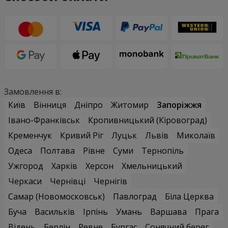
Замовлення в:
Київ
Вінниця
Дніпро
Житомир
Запоріжжя
Івано-Франківськ
Кропивницький (Кіровоград)
Кременчук
Кривий Ріг
Луцьк
Львів
Миколаїв
Одеса
Полтава
Рівне
Суми
Тернопіль
Ужгород
Харків
Херсон
Хмельницький
Черкаси
Чернівці
Чернігів
Самар (Новомосковськ)
Павлоград
Біла Церква
Буча
Васильків
Ірпінь
Умань
Варшава
Прага
Відень
Берлін
Ревне
Бургас
Сонячний берег