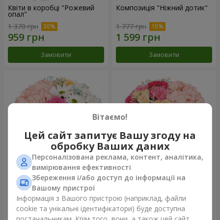
Квіти в коробці "Рожевий
Композиція "Ніжний дотик"
опал"
1 370 грн
1 777 грн
Замовити
Замовити
Вітаємо!
Цей сайт запитує Вашу згоду на
обробку Ваших даних
Персоналізована реклама, контент, аналітика,
вимірювання ефективності
Збереження і/або доступ до інформації на
Квіти в коробці "Щастя не
Квіти в коробці "Соломія"
оминеш"
Вашому пристрої
1 599 грн
2 110 грн
Інформація з Вашого пристрою (наприклад, файли
cookie та унікальні ідентифікатори) буде доступна
постачальникам. Крім того, вони, а також цей сайт