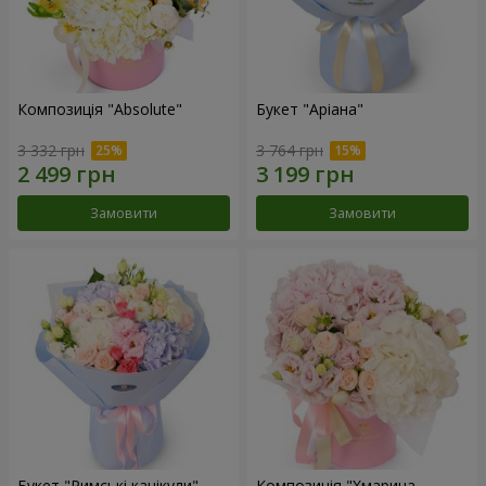
Композиція "Absolute"
Букет "Аріана"
3 332 грн
3 764 грн
Замовити
Замовити
Букет "Римські канікули"
Композиція "Хмарина