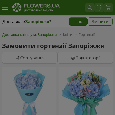
Доставка в
Запоріжжя
?
Так
Змінити
Доставка в
Запоріжжя
|
безкоштовно
Доставка квітів у м. Запоріжжя
> Квіти > Гортензії
Замовити гортензії Запоріжжя
Сортування
Підкатегорії