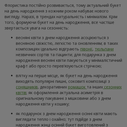
Флористика постійно розвивається, тому актуальний букет
на день народження з кожним роком набуває нового
вигляду. Наразі, в трендах натуральність і мінімалізм. Крім
того, формуючи букет на день народження, все частіше
звертається увага на сезонність:
весняні квіти з днем народження асоціюються з
весняною свіжістю, легкістю та оновленням; в таких
композиціях ідеально відіграють
півонії
,
тюльпани
незвичних сортів та гіацинти; для подарунка з днем
народження весняні квіти пакуються у мінімалістичний
крафт або просто перев’язуються стрічкою;
влітку на перше місце, як букет на день народження
виходять популярні пишні, соковиті композиції з
соняшників
, декоративних
ромашок
та інших
сезонних
квітів
; як оформлення актуальна асиметрія в
оригінальному пакуванні з мішковини або з днем
народження квіти у кошику;
як подарунок з днем народження осінні квіти мають
виглядати тепло і охайно; тут підійде з днем
народження жінці осінній букет виготовлений з