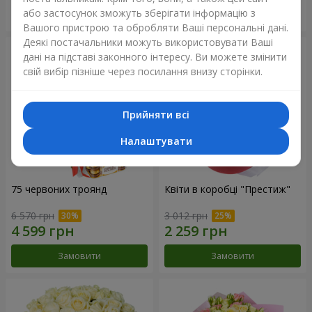
або застосунок зможуть зберігати інформацію з
Замовити
Замовити
Вашого пристрою та обробляти Ваші персональні дані.
Деякі постачальники можуть використовувати Ваші
дані на підставі законного інтересу. Ви можете змінити
свій вибір пізніше через посилання внизу сторінки.
Прийняти всі
Налаштувати
75 червоних троянд
Квіти в коробці "Престиж"
6 570 грн
3 012 грн
Замовити
Замовити