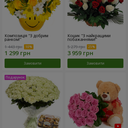
Композиція "З добрим
Кошик "З найкращими
ранком!"
побажаннями!"
1 443 грн
5 279 грн
Замовити
Замовити