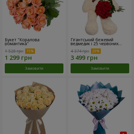
Букет "Коралова
Гігантський бежевий
романтика"
ведмедик і 25 червоних
троянд
1 528 грн
4 374 грн
Замовити
Замовити