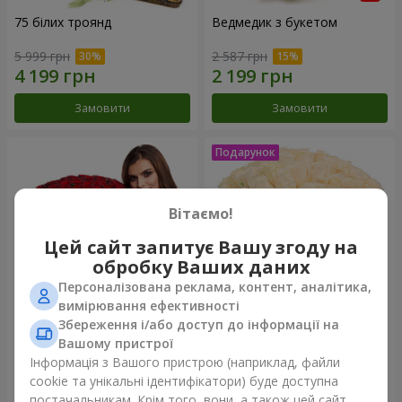
75 білих троянд
Ведмедик з букетом
5 999 грн
2 587 грн
Замовити
Замовити
Вітаємо!
Цей сайт запитує Вашу згоду на
обробку Ваших даних
Персоналізована реклама, контент, аналітика,
вимірювання ефективності
Збереження і/або доступ до інформації на
151 червона троянда
Букет "Очей чарівність"
Вашому пристрої
Інформація з Вашого пристрою (наприклад, файли
14 289 грн
3 449 грн
cookie та унікальні ідентифікатори) буде доступна
постачальникам. Крім того, вони, а також цей сайт