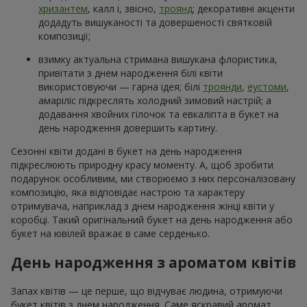
хризантем
, калл і, звісно,
троянд
; декоративні акценти
додадуть вишуканості та довершеності святковій
композиції;
взимку актуальна стримана вишукана флористика,
привітати з днем народження білі квіти
використовуючи — гарна ідея; білі
троянди
,
еустоми
,
амаріліс підкреслять холодний зимовий настрій; а
додавання хвойних гілочок та евкаліпта в букет на
день народження довершить картину.
Сезонні квіти додані в букет на день народження
підкреслюють природну красу моменту. А, щоб зробити
подарунок особливим, ми створюємо з них персоналізовану
композицію, яка відповідає настрою та характеру
отримувача, наприклад з днем народження жінці квіти у
коробці. Такий оригінальний букет на день народження або
букет на ювілей вражає в саме серденько.
День народження з ароматом квітів
Запах квітів — це перше, що відчуває людина, отримуючи
букет квітів з днем народження. Саме яскравий аромат