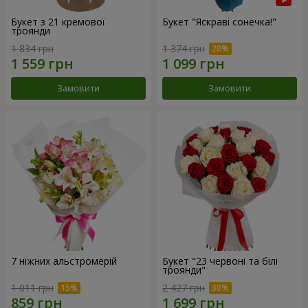
Букет з 21 кремової
Букет "Яскраві сонечка!"
троянди
1 834 грн
1 374 грн
Замовити
Замовити
7 ніжних альстромерій
Букет "23 червоні та білі
троянди"
1 011 грн
2 427 грн