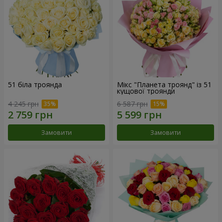
51 біла троянда
Мікс "Планета троянд" із 51
кущової троянди
4 245 грн
6 587 грн
Замовити
Замовити