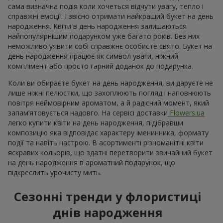
сама визначна подія коли хочеться відчути увагу, тепло і
справжні емоції. І звісно отримати найкращий букет на день
народження. Квіти в день народження залишаються
найпопулярнішим подарунком уже багато років. Без них
неможливо уявити собі справжнє особисте свято. Букет на
день народження працює як символ уваги, ніжний
комплімент або просто гарний доданок до подарунка.
Коли ви обираєте букет на день народження, ви даруєте не
лише ніжні пелюстки, що захоплюють погляд і наповнюють
повітря неймовірним ароматом, а й радісний момент, який
запам’ятовується надовго. На сервісі доставки
Flowers.ua
легко купити квіти на день народження, підібравши
композицію яка відповідає характеру іменинника, формату
події та навіть настрою. В асортименті різноманітні квіти
яскравих кольорів, що здатні перетворити звичайний букет
на день народження в ароматний подарунок, що
підкреслить урочисту мить.
Сезонні тренди у флористиці
днів народження