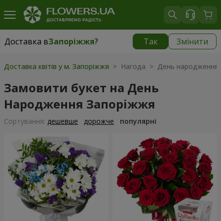
Доставка в
Запоріжжя
?
Так
Змінити
Доставка в
Запоріжжя
|
безкоштовно
Доставка квітів у м. Запоріжжя
> Нагода > День народження
Замовити букет на День
Народження Запоріжжя
Сортування:
дешевше
дорожче
популярні