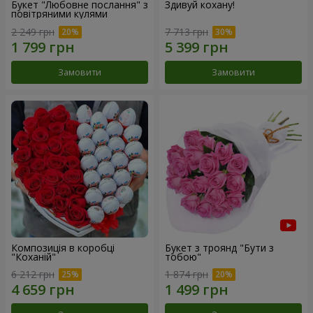
Букет "Любовне послання" з
Здивуй кохану!
повітряними кулями
2 249 грн
7 713 грн
Замовити
Замовити
Композиція в коробці
Букет з троянд "Бути з
"Коханій"
тобою"
6 212 грн
1 874 грн