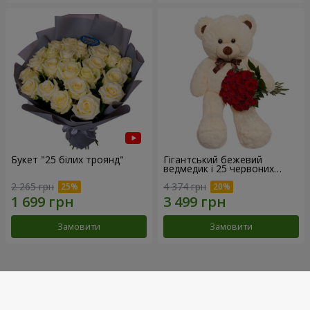
Букет "25 білих троянд"
Гігантський бежевий
ведмедик і 25 червоних
троянд
2 265 грн
4 374 грн
Замовити
Замовити
Наші досягнення