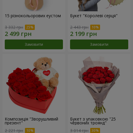
15 різнокольорових еустом
Букет "Королеві серця"
3 332 грн
2 443 грн
Замовити
Замовити
Композиція "Зворушливий
Букет з упаковкою "25
презент"
червоних троянд"
2 221 грн
3 014 грн