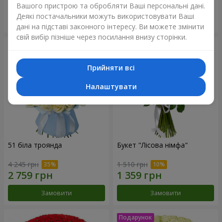
Вашого пристрою та обробляти Ваші персональні дані.
Деякі постачальники можуть використовувати Ваші
Замовити
Замовити
дані на підставі законного інтересу. Ви можете змінити
свій вибір пізніше через посилання внизу сторінки.
Прийняти всі
Налаштувати
51 біла троянда
Букет "Лісова німфа"
4 245 грн
1 510 грн
Замовити
Замовити