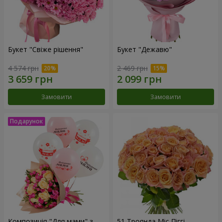
Букет "Свіже рішення"
Букет "Дежавю"
4 574 грн
2 469 грн
Замовити
Замовити
Композиція "Для мами" з
51 Троянда Міс Піггі