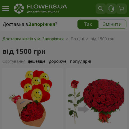
Доставка в
Запоріжжя
?
Так
Змінити
Доставка в
Запоріжжя
|
безкоштовно
Доставка квітів у м. Запоріжжя
> По ціні > від 1500 грн
від 1500 грн
Сортування:
дешевше
дорожче
популярні