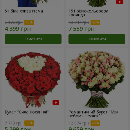
51 біла хризантема
151 різнокольорова
троянда
5 175 грн
13 744 грн
Замовити
Замовити
Букет "Сила Кохання!"
Романтичний букет "Між
небом і землею!"
7 713 грн
12 074 грн