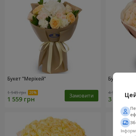
Букет "Мерікей"
Букет "Cre
1 949 грн
4 922 грн
Цей
Замовити
Пе
еф
Зб
Інформа