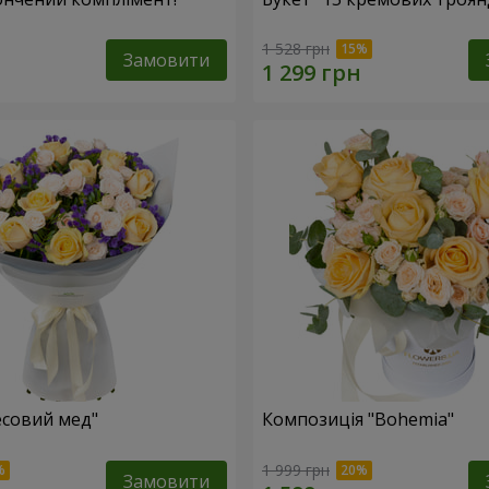
1 528 грн
Замовити
есовий мед"
Композиція "Bohemia"
1 999 грн
Замовити