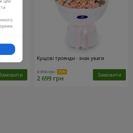
ж цей
 та
онного
орінки.
Кущові троянди - знак уваги
3 856 грн
Замовити
Замовити