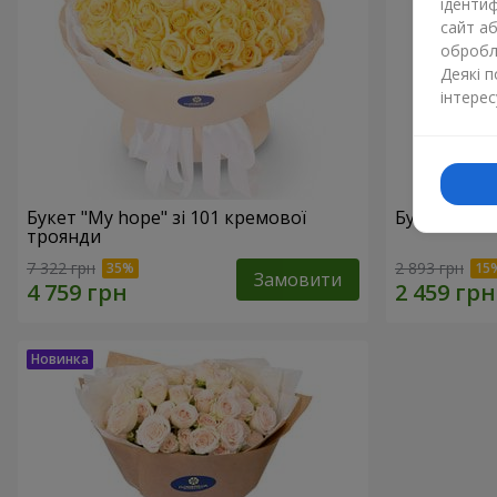
ідентиф
сайт а
обробля
Деякі 
інтерес
Букет "My hope" зі 101 кремової
Букет "Nud
троянди
7 322 грн
2 893 грн
Замовити