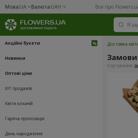
Мова:
UA
Валюта:
UAH
Все про Flowers.u
Акційні букети
Доставка квіт
Замови
Новинки
Сортування:
д
Оптові ціни
ХІТ продажів
Квіти коханій
Гаряча пропозиція
День народження