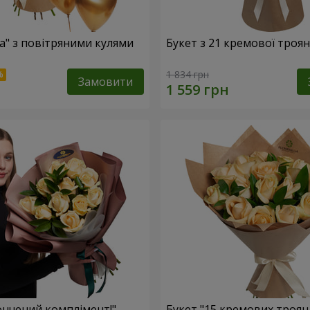
са" з повітряними кулями
Букет з 21 кремової троя
1 834 грн
Замовити
ончений комплімент!"
Букет "15 кремових троян