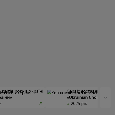
квітів року в Україні
Сервіс доставки квітів
раїни»
«Ukrainian Choice»
к
2025 рік