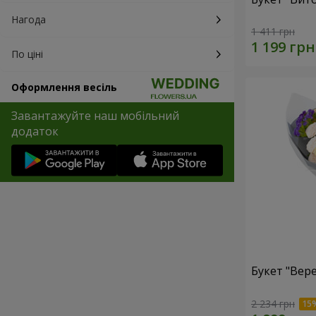
Нагода
1 411 грн
По ціні
Оформлення весіль
Завантажуйте наш мобільний
додаток
Букет "Вер
2 234 грн