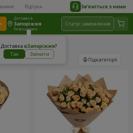
газини
Відгуки
Зв’яжіться з нами
Доставка в
и
Запоріжжя
Статус замовлення
безкоштовно
Доставка в
Запоріжжя
?
Так
Змінити
Підкатегорії