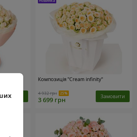
вої
Композиція "Cream infinity"
4 932 грн
аших
Замовити
Замовити