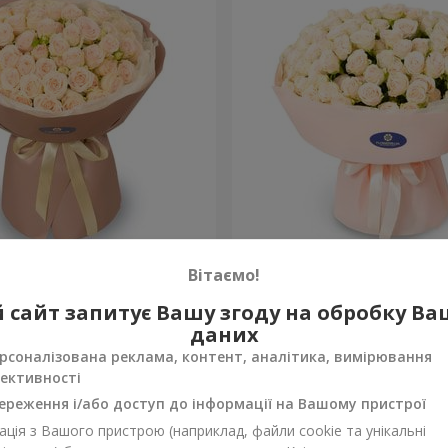
am Rose"
Букет із 51 кущової кремо
Вітаємо!
троянди
9 168 грн
 сайт запитує Вашу згоду на обробку В
Замовити
даних
рсоналізована реклама, контент, аналітика, вимірювання
ективності
ереження і/або доступ до інформації на Вашому пристрої
ція з Вашого пристрою (наприклад, файли cookie та унікальні