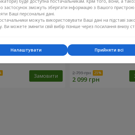
ікатори) буде доступна постачальникам. Крім того, вони, а тако
бо застосунок зможуть зберігати інформацію з Вашого пристрою
ти Ваші персональні дані.
постачальники можуть використовувати Ваші дані на підставі зак
у. Ви можете змінити свій вибір пізніше через посилання внизу ст
Налаштувати
Прийняти всі
e Perfume"
Букет "Теплий Гранат"
2 799 грн
Замовити