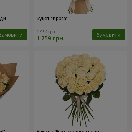
нди
Букет "Краса"
1 954 грн
Замовити
Замовити
д!"
Букет з 25 кремових троянд