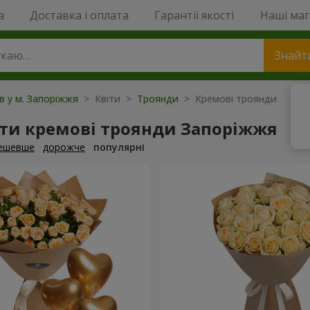
a
Доставка і оплата
Гарантії якості
Наші ма
Знайт
ів у м. Запоріжжя
> Квіти >
Троянди
> Кремові троянди
ти кремові троянди Запоріжжя
ешевше
дорожче
популярні