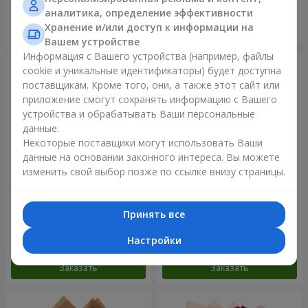
аналитика, определение эффективности
Хранение и/или доступ к информации на
Заказать
Заказать
Вашем устройстве
Информация с Вашего устройства (например, файлы
cookie и уникальные идентификаторы) будет доступна
поставщикам. Кроме того, они, а также этот сайт или
приложение смогут сохранять информацию с Вашего
устройства и обрабатывать Ваши персональные
данные.
Некоторые поставщики могут использовать Ваши
данные на основании законного интереса. Вы можете
изменить свой выбор позже по ссылке внизу страницы.
Букет в упаковке "21
Авторский букет "11 белых
красная роза!"
роз!"
Принять все
2 074 грн
1 288 грн
Настройки
Заказать
Заказать