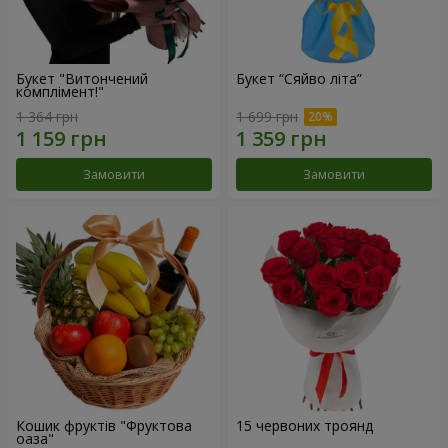
Букет "Витончений
Букет “Сяйво літа”
комплімент!"
1 364 грн
1 699 грн
Замовити
Замовити
Кошик фруктів "Фруктова
15 червоних троянд
оаза"