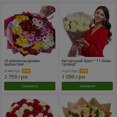
25 різнокольорових
Авторський букет "11 білих
хризантем!
троянд!"
3 449 грн
1 221 грн
Замовити
Замовити