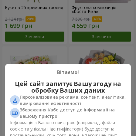
Букет з 25 кремових троянд
Фруктова композиція
«Коста-Ріка»
2 124 грн
7 598 грн
Замовити
Замовити
Вітаємо!
Цей сайт запитує Вашу згоду на
обробку Ваших даних
Персоналізована реклама, контент, аналітика,
вимірювання ефективності
Збереження і/або доступ до інформації на
Букет "Хрещатик"
Букет "Ми та літо"
Вашому пристрої
Інформація з Вашого пристрою (наприклад, файли
3 799 грн
1 443 грн
cookie та унікальні ідентифікатори) буде доступна
постачальникам. Крім того, вони, а також цей сайт