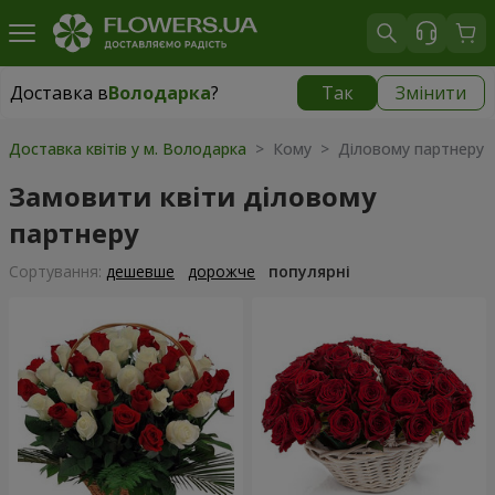
Доставка в
Володарка
?
Так
Змінити
Доставка в
Володарка
|
535 грн
Доставка квітів у м. Володарка
> Кому > Діловому партнеру
Замовити квіти діловому
партнеру
Сортування:
дешевше
дорожче
популярні