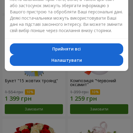
або застосунок зможуть зберігати інформацію з
Замовити
Замовити
Вашого пристрою та обробляти Ваші персональні дані.
Деякі постачальники можуть використовувати Ваші
дані на підставі законного інтересу. Ви можете змінити
свій вибір пізніше через посилання внизу сторінки.
Прийняти всі
Налаштувати
Букет "15 жовтих троянд"
Композиція "Червоний
оксамит"
1 554 грн
1 399 грн
Замовити
Замовити