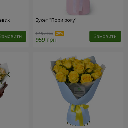
жевих
Букет "Пори року"
1 199 грн
Замовити
Замовити