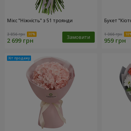
Мікс "Ніжність" з 51 троянди
Букет "Кіот
3 856 грн
1 066 грн
Замовити