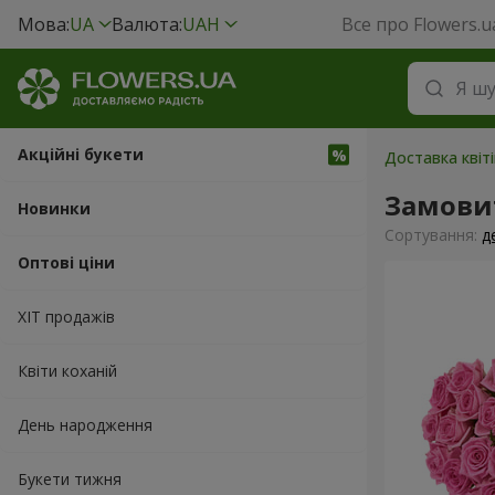
Мова:
UA
Валюта:
UAH
Все про Flowers.u
Акційні букети
Доставка квіт
Замови
Новинки
Сортування:
д
Оптові ціни
ХІТ продажів
Квіти коханій
День народження
Букети тижня