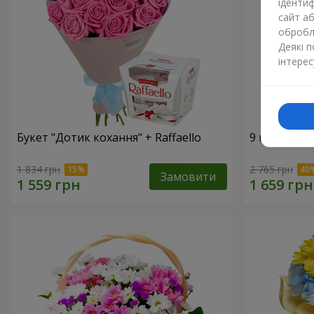
ідентиф
сайт а
обробля
Деякі 
інтерес
Букет "Дотик кохання" + Raffaello
9 гілок фіо
1 834 грн
2 765 грн
Замовити