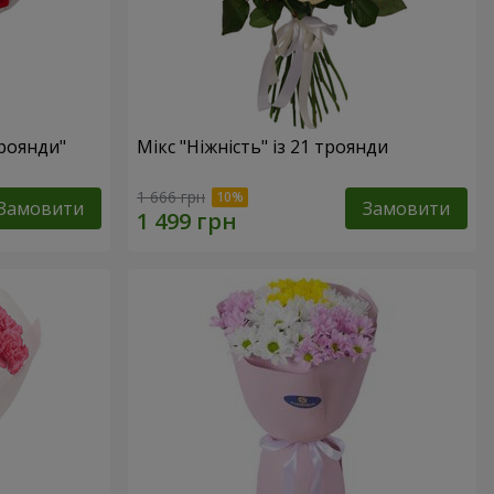
троянди"
Мікс "Ніжність" із 21 троянди
1 666 грн
Замовити
Замовити