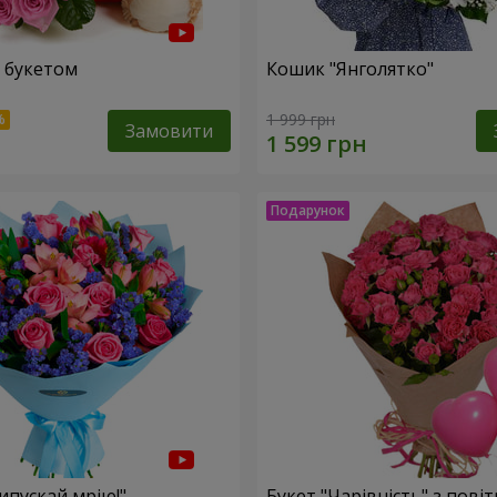
 букетом
Кошик "Янголятко"
1 999 грн
Замовити
ипускай мрію!"
Букет "Чарівність" з пові