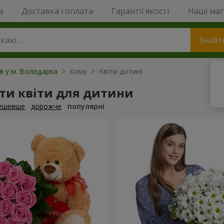
a
Доставка і оплата
Гарантії якості
Наші ма
Знайт
ів у м. Володарка
> Кому > Квіти дитині
ти квіти для дитини
ешевше
дорожче
популярні