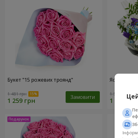
Букет "15 рожевих троянд"
Яскравий б
1 481 грн
1 554 грн
Цей
Замовити
Пе
еф
Зб
Інформа