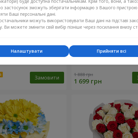
ікатори) буде доступна постачальникам. Крім того, вони, а тако
бо застосунок зможуть зберігати інформацію з Вашого пристрою
ти Ваші персональні дані.
постачальники можуть використовувати Ваші дані на підставі зак
у. Ви можете змінити свій вибір пізніше через посилання внизу ст
Налаштувати
Прийняти всі
летової еустоми
Букет "Веселка емоцій"
1 888 грн
Замовити