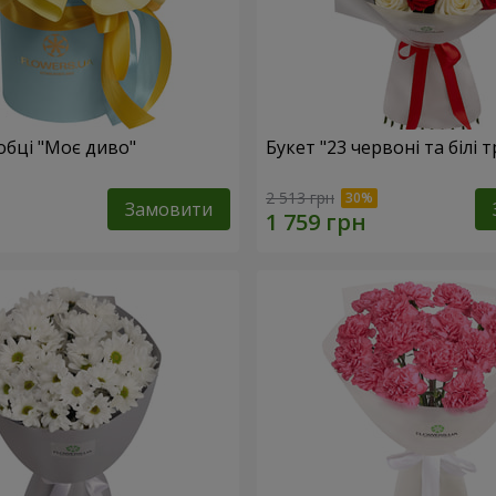
обці "Моє диво"
Букет "23 червоні та білі 
2 513 грн
Замовити