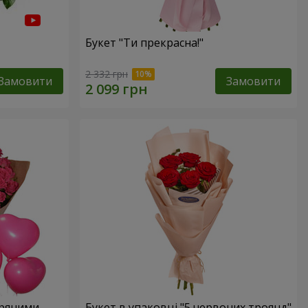
Букет "Ти прекрасна!"
2 332 грн
Замовити
Замовити
тряними
Букет в упаковці "5 червоних троянд"