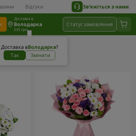
газини
Відгуки
Зв’яжіться з нами
Доставка в
и
Володарка
Статус замовлення
535 грн
Доставка в
Володарка
?
Так
Змінити