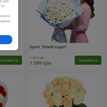
ж цей
 та
онного
орінки.
Букет "Білий корал"
1 881 грн
Замовити
Замовити