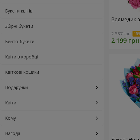
Букети квітів
Ведмедик з
Збірні букети
2 587 грн
Бенто-букети
Квіти в коробці
Квіткові кошики
Подарунки
Квіти
Кому
Нагода
Букет "Не в