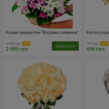
Кошик хризантем "Яскрава галявина"
Квіти у кор
2 469 грн
777 грн
Замовити