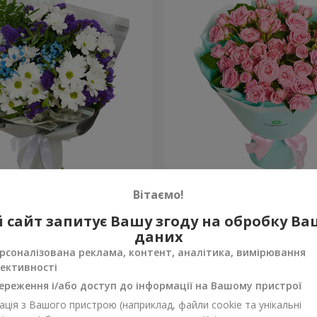
укет на День народження
Букет кущових троянд
Вітаємо!
1 777 грн
 сайт запитує Вашу згоду на обробку В
Замовити
даних
рсоналізована реклама, контент, аналітика, вимірювання
ективності
ереження і/або доступ до інформації на Вашому пристрої
ція з Вашого пристрою (наприклад, файли cookie та унікальні