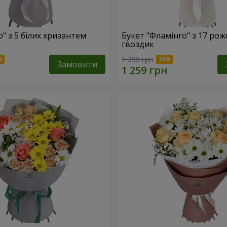
о" з 5 білих хризантем
Букет "Фламінго" з 17 ро
гвоздик
1 399 грн
Замовити