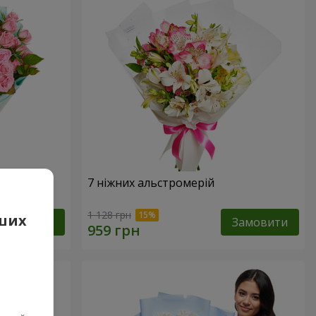
7 ніжних альстромерій
1 128 грн
аших
Замовити
Замовити