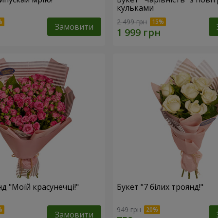
кульками
2 499 грн
Замовити
д "Моїй красунечці!"
Букет "7 білих троянд!"
949 грн
Замовити