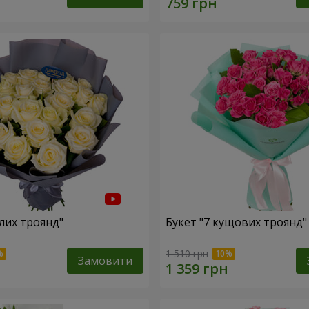
ілих троянд"
Букет "7 кущових троянд"
1 510 грн
Замовити