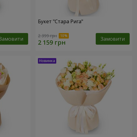
Букет "Стара Рига"
2 399 грн
Замовити
Замовити