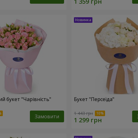
й букет "Чарівність"
Букет "Персеїда"
1 443 грн
Замовити