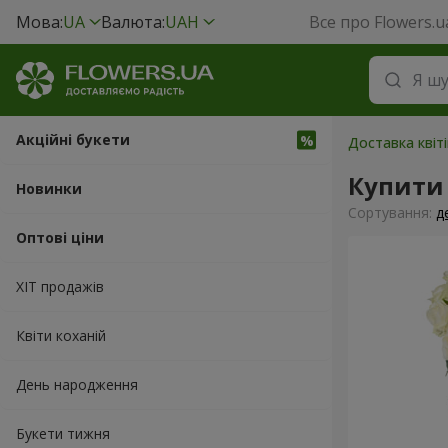
Мова:
UA
Валюта:
UAH
Все про Flowers.u
Акційні букети
Доставка квіт
Купити 
Новинки
Сортування:
д
Оптові ціни
ХІТ продажів
Квіти коханій
День народження
Букети тижня