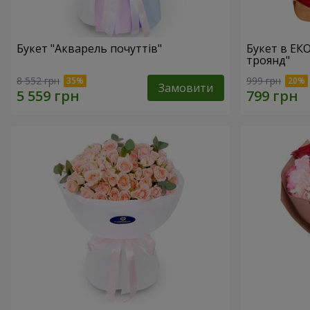
Букет "Акварель почуттів"
Букет в ЕК
троянд"
8 552 грн
999 грн
Замовити