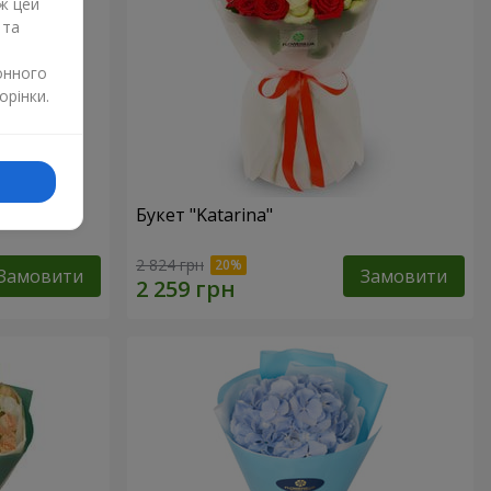
ж цей
 та
онного
орінки.
Букет "Katarina"
2 824 грн
Замовити
Замовити