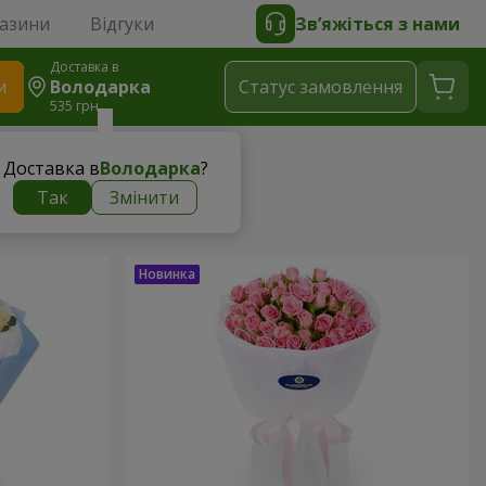
газини
Відгуки
Зв’яжіться з нами
Доставка в
и
Володарка
Статус замовлення
535 грн
Доставка в
Володарка
?
Так
Змінити