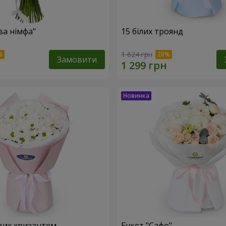
ва німфа"
15 білих троянд
1 624 грн
Замовити
вих хризантем
Букет "Сафо"