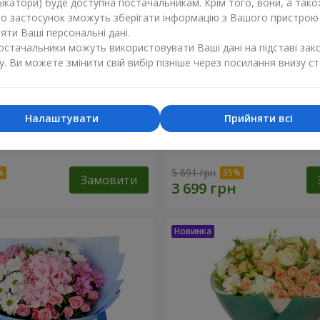
ікатори) буде доступна постачальникам. Крім того, вони, а тако
бо застосунок зможуть зберігати інформацію з Вашого пристрою
ти Ваші персональні дані.
постачальники можуть використовувати Ваші дані на підставі зак
у. Ви можете змінити свій вибір пізніше через посилання внизу ст
Налаштувати
Прийняти всі
ість"
Букет "Tarnis"
5 691 грн
Замовити