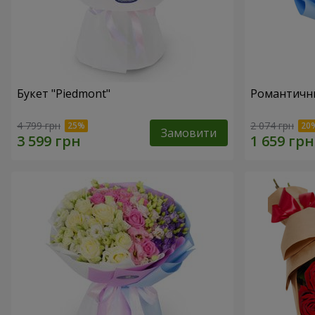
Букет "Piedmont"
Романтични
4 799 грн
2 074 грн
Замовити