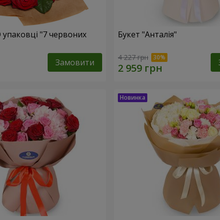
О упаковці "7 червоних
Букет "Анталія"
4 227 грн
Замовити