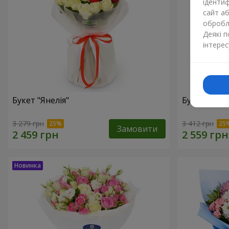
ідентиф
сайт а
обробля
Деякі 
інтерес
Букет "Янелія"
Букет "Щир
3 279 грн
3 412 грн
Замовити