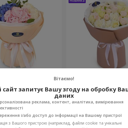
а почуттів"
Букет "Венера"
Вітаємо!
2 249 грн
 сайт запитує Вашу згоду на обробку В
Замовити
даних
рсоналізована реклама, контент, аналітика, вимірювання
ективності
ереження і/або доступ до інформації на Вашому пристрої
ція з Вашого пристрою (наприклад, файли cookie та унікальні