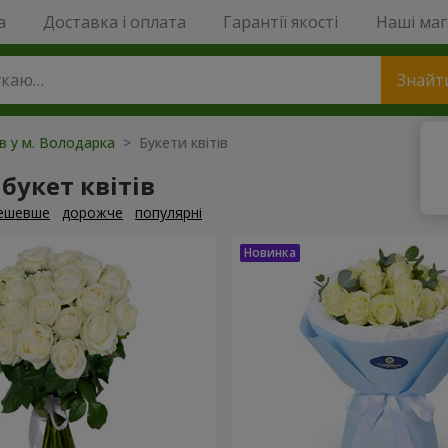
a
Доставка і оплата
Гарантії якості
Наші ма
Знайт
ів у м. Володарка
> Букети квітів
букет квітів
ешевше
дорожче
популярні