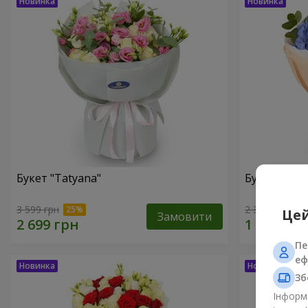
Букет "Tatyana"
Букет "Хмар
3 599 грн
2 345 грн
Цей
Замовити
Пе
еф
Зб
Інформа