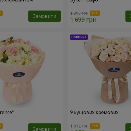
1 999 грн
Замовити
rence"
9 кущових кремових
1 812 грн
Замовити