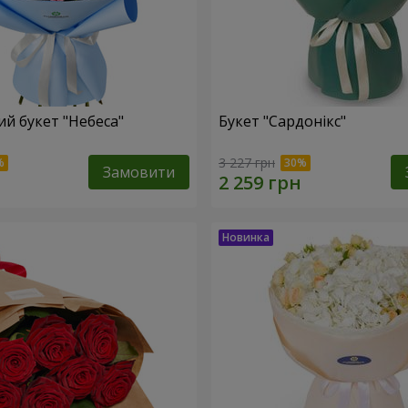
й букет "Небеса"
Букет "Сардонікс"
3 227 грн
Замовити