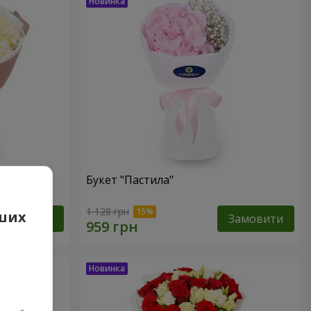
Букет "Пастила"
1 128 грн
аших
Замовити
Замовити