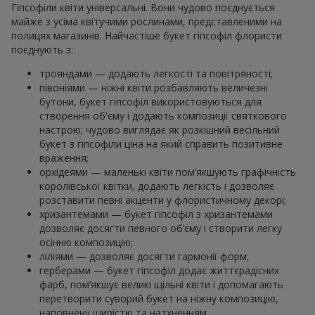
Гіпсофіли квіти універсальні. Вони чудово поєднується
майже з усіма квітучими рослинами, представленими на
полицях магазинів. Найчастіше букет гіпсофіл флористи
поєднують з:
трояндами — додають легкості та повітряності;
півоніями — ніжні квіти розбавляють величезні
бутони, букет гіпсофіл використовуються для
створення об'єму і додають композиції святкового
настрою; чудово виглядає як розкішний весільний
букет з гіпсофіли ціна на який справить позитивне
враження;
орхідеями — маленькі квіти пом’якшують графічність
королівської квітки, додають легкість і дозволяє
розставити певні акценти у флористичному декорі;
хризантемами — букет гіпсофіл з хризантемами
дозволяє досягти певного об’єму і створити легку
осінню композицію;
ліліями — дозволяє досягти гармонії форм;
герберами — букет гіпсофіл додає життєрадісних
фарб, пом’якшує великі щільні квіти і допомагають
перетворити суворий букет на ніжну композицію,
наповнену щирістю та натхненням.