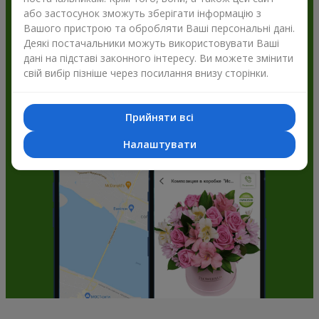
або застосунок зможуть зберігати інформацію з
Flowers.ua і отримуйте бонуси
Вашого пристрою та обробляти Ваші персональні дані.
Деякі постачальники можуть використовувати Ваші
дані на підставі законного інтересу. Ви можете змінити
свій вибір пізніше через посилання внизу сторінки.
Прийняти всі
Налаштувати