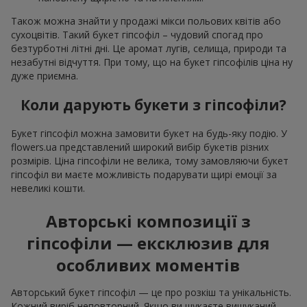
Також можна знайти у продажі мікси польових квітів або
сухоцвітів. Такий букет гіпсофіл – чудовий спогад про
безтурботні літні дні. Це аромат лугів, селища, природи та
незабутні відчуття. При тому, що на букет гіпсофілів ціна ну
дуже приємна.
Коли дарують букети з гіпсофіли?
Букет гіпсофіл можна замовити букет на будь-яку подію. У
flowers.ua представлений широкий вибір букетів різних
розмірів. Ціна гіпсофіли не велика, тому замовляючи букет
гіпсофіл ви маєте можливість подарувати щирі емоції за
невеликі кошти.
Авторські композиції з
гіпсофіли — ексклюзив для
особливих моментів
Авторський букет гіпсофіл — це про розкіш та унікальність.
Кожний виріб неповторний. Якщо ви шукаєте вишуканий