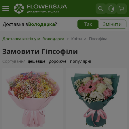
Доставка в
Володарка
?
Так
Змінити
Доставка в
Володарка
|
535 грн
Доставка квітів у м. Володарка
> Квіти > Гіпсофіла
Замовити Гіпсофіли
Сортування:
дешевше
дорожче
популярні