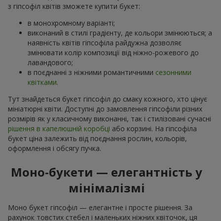
з гіпсофіл квітів зможете купити букет:
в монохромному варіанті;
виконаний в стилі градієнту, де кольори змінюються; а
наявність квітів гіпсофіла райдужна дозволяє
змінювати колір композиції від ніжно-рожевого до
лавандового;
в поєднанні з ніжними романтичними
сезонними
квітками
.
Тут знайдеться букет гіпсофіл до смаку кожного, хто цінує
мініатюрні квіти. Доступні до замовлення гіпсофіли різних
розмірів як у класичному виконанні, так і стилізовані сучасні
рішення в капелюшній коробці
або корзині. На гіпсофіла
букет ціна залежить від поєднання рослин, кольорів,
оформлення і обсягу пучка.
Моно-букети — елегантність у
мінімалізмі
Моно букет гіпсофіл — елегантне і просте рішення. За
рахунок товстих стебел і маленьких ніжних квіточок, ця