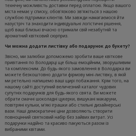
технічну можливість доставки перед оплатою. Якщо вашого
міста немає у списку, обов'язково зв'яжіться з нашою
службою підтримки клієнтів. Ми завжди намагаємося йти
назустріч та знаходити індивідуальні логістичні рішення,
щоб ваші близькі вчасно отримали свій незабутній та
ароматний квітковий сюрприз.
Чи можна додати листівку або подарунок до букету?
Звісно, ми залюбки допоможемо зробити ваше квіткове
привітання по Володарці ще більш емоційним, зворушливим
та комплексним. До будь-якого замовлення в Володарка ви
можете безкоштовно додати фірмову міні-листівку, в якій
ми ретельно напишемо ваші щирі побажання. Крім того, на
нашому сайті доступний величезний каталог чудових
супутніх подарунків для будь-якого свята. Ви можете
обрати смачні шоколадні цукерки, вишукані макаруни,
повітряні кульки, м'які іграшки або стильні дизайнерські
вази. Наші демократичні ціни дозволяють створити
повноцінний святковий набір без зайвих витрат. Усі
подарунки надійно та красиво пакуються разом із
вибраними квітами.