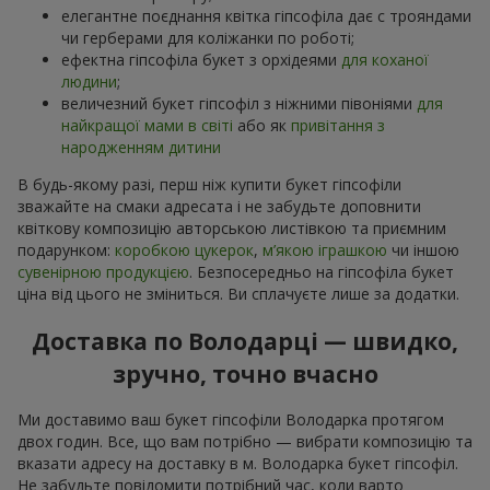
елегантне поєднання квітка гіпсофіла дає с трояндами
чи герберами для коліжанки по роботі;
ефектна гіпсофіла букет з орхідеями
для коханої
людини
;
величезний букет гіпсофіл з ніжними півоніями
для
найкращої мами в світі
або як
привітання з
народженням дитини
В будь-якому разі, перш ніж купити букет гіпсофіли
зважайте на смаки адресата і не забудьте доповнити
квіткову композицію авторською листівкою та приємним
подарунком:
коробкою цукерок
,
м’якою іграшкою
чи іншою
сувенірною продукцією
. Безпосередньо на гіпсофіла букет
ціна від цього не зміниться. Ви сплачуєте лише за додатки.
Доставка по Володарці — швидко,
зручно, точно вчасно
Ми доставимо ваш букет гіпсофіли Володарка протягом
двох годин. Все, що вам потрібно — вибрати композицію та
вказати адресу на доставку в м. Володарка букет гіпсофіл.
Не забудьте повідомити потрібний час, коли варто