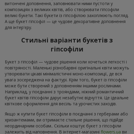
витончені доповнення, заповнювати ними пустоти у
композиціях з великих квітів, або створювати гіпсофіли
великі букети. Такі букети із гіпсофілою захоплюють погляд.
А ще букет гіпсофіл — це чудове декоративне доповнення
для інтер'єру.
Стильні варіанти букетів з
гіпсофіли
Букет з гіпсофіл — чудове рішення коли хочеться легкості і
повітряності. Маленькі різнобарвні оригінальні квіти можуть
утворювати цікаві мінімалістичні моно-композиції, де вся
увага зосереджена на фактурі. Крім того, букет із гіпсофіли
може бути створений з доповненням іншими рослинами.
Наприклад, у поєднанні з трояндами, ніжний романтичний
букет квітів гіпсофіли дарує незабутнє відчуття. Це ідеальне
квіткове оформлення для весіль та урочистих заходів.
Якщо ж купити букет гіпсофіли в поєднанні з герберами або
хризантемами, ви отримаєте стильне рішення, що підійде
неординарним особам.. Скільки коштує букет з гіпсофіли
залежить від наповнення. В інтернет-магазині
flowers.ua
ви