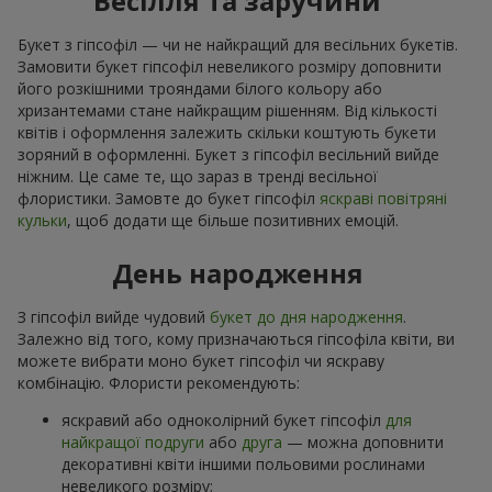
Весілля та заручини
Букет з гіпсофіл — чи не найкращий для весільних букетів.
Замовити букет гіпсофіл невеликого розміру доповнити
його розкішними трояндами білого кольору або
хризантемами стане найкращим рішенням. Від кількості
квітів і оформлення залежить скільки коштують букети
зоряний в оформленні. Букет з гіпсофіл весільний вийде
ніжним. Це саме те, що зараз в тренді весільної
флористики. Замовте до букет гіпсофіл
яскраві повітряні
кульки
, щоб додати ще більше позитивних емоцій.
День народження
З гіпсофіл вийде чудовий
букет до дня народження
.
Залежно від того, кому призначаються гіпсофіла квіти, ви
можете вибрати моно букет гіпсофіл чи яскраву
комбінацію. Флористи рекомендують:
яскравий або одноколірний букет гіпсофіл
для
найкращої подруги
або
друга
— можна доповнити
декоративні квіти іншими польовими рослинами
невеликого розміру;