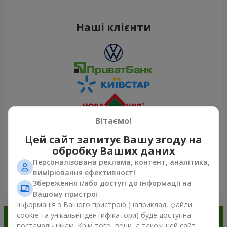
Наші клієнти
Вітаємо!
Цей сайт запитує Вашу згоду на
обробку Ваших даних
Персоналізована реклама, контент, аналітика,
вимірювання ефективності
Переглянути все
Збереження і/або доступ до інформації на
Вашому пристрої
Інформація з Вашого пристрою (наприклад, файли
cookie та унікальні ідентифікатори) буде доступна
Замовляйте в додатку
постачальникам. Крім того, вони, а також цей сайт