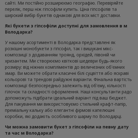
сайті. Ми постійно розширюємо географію. Перевіряйте
перелік, перш ніж гіпсофіли купить. Ціна гіпсофілів та
широкий вибір букетів однакові для всіх міст доставки.
Які букети з гіпсофіли доступні для замовлення в м
Володарка?
У нашому асортименті в Володарка представлені як
розкішні монобукети з гіпсофіл, так і вишукані мікс-
композиції з додаванням троянд, орхідей, півоній чи
хризантем. Ми створюємо квіткові шедеври будь-якого
розміру: від ніжних компліментів до величезних об'ємних
хмар. Ви можете обрати класичні білі суцвіття або яскраві
кольорові та трендові райдужні варіанти. Фінальна вартість
композиції безпосередньо залежить від об'єму, кількості
гілочок та складності оформлення. Наші консультанти радо
допоможуть підібрати ідеальний варіант під ваш бюджет.
Для пакування ми використовуємо стильний крафт-папір,
преміальну кальку або елегантні фірмові капелюшні
коробки, які додають особливого шарму по Володарці.
Чи можна замовити букет з гіпсофіли на певну дату
та час м Володарка?