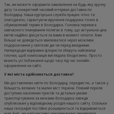
Так, ви можете оформити замовлення на будь-яку зручну
дату та конкретний часовий інтервал доставки по
Володарці. Наша кур'єрська служба працює чітко та
злагоджено, гарантуючи вручення подарунка точно в
обумовлений термін в Володарка. Головна перевага
завчасного планування полягає в тому, що актуальна ціна
квітів надійно фіксується за вами в момент оплати. Вам
більше не доведеться хвилюватися через можливе
подорожчання у святкові дні чи перед вихідними.
Напередодні відправки флористи зберуть найсвіжіші
гілочки, щоб композиція виглядала бездоганно. Просто
вкажіть усі побажання щодо часу під час онлайн-
оформлення на сайті.
У які міста здійснюється доставка?
Ми доставляємо квіти по Володарці, передмістю, а також у
більшість великих та малих міст України. Повний перелік
доступних населених пунктів та детальні умови
транспортування за межами Володарка завжди
опубліковані у відповідному розділі нашого сайту. Оскільки
наша географія постійно розширюється та відкриваються
нові філії, ми наполегливо рекомендуємо перевіряти