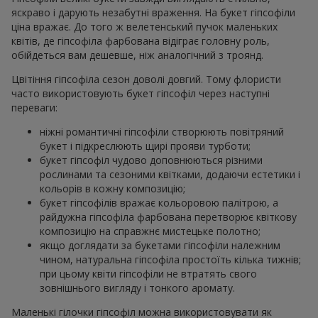
яскраво і дарують незабутні враження. На букет гіпсофіли
ціна вражає. До того ж велетенський пучок маленьких
квітів, де гіпсофіла фарбована відіграє головну роль,
обійдеться вам дешевше, ніж аналогічний з троянд.
Цвітіння гіпсофіла сезон доволі довгий. Тому флористи
часто використовують букет гіпсофіл через наступні
переваги:
ніжні романтичні гіпсофіли створюють повітряний
букет і підкреслюють щирі прояви турботи;
букет гіпсофіл чудово доповнюються різними
рослинами та сезоними квітками, додаючи естетики і
кольорів в кожну композицію;
букет гіпсофілів вражає кольоровою палітрою, а
райдужна гіпсофіла фарбована перетворює квіткову
композицію на справжнє мистецьке полотно;
якщо доглядати за букетами гіпсофіли належним
чином, натуральна гіпсофіла простоїть кілька тижнів;
при цьому квіти гіпсофіли не втратять свого
зовнішнього вигляду і тонкого аромату.
Маленькі гілочки гіпсофіл можна використовувати як