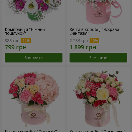
Композиція “Ніжний
Квіти в коробці "Яскрава
поцілунок”
фантазія"
888 грн
2 234 грн
Замовити
Замовити
Квіти в коробці "Соломія"
Квіти в коробці "Помпадур"