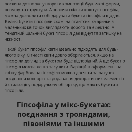
рослина дозволяє утворити композиції будь-якої форми,
розміру та структури. А знаючи скільки коштує гіпсофіла,
можна дозволити собі дарувати букети гіпсофіли щодня.
Великі букети гіпсофіли схожі на гігантські хмаринки з
маленьких квіточок виглядають дорого та ефектно. А
тендітний щільний букет гіпсофіл дає відчуття затишку на
ніжності.
Такий букет гіпсофіл квіти ідеально підходять для будь-
якого віку. Сітчасті квіти довго зберігаються, якщо на
гіпсофіли догляд за букетом буде відповідний. А ще букет з
гіпсофіл можна легко засушити. Варіацій в оформленні на
квітку фарбована гіпсофіла можна досягти за рахунок
поєднання кольорів та додавання декоративних елементів
й стилізації у подарункову обгортку, що мають букети з
гіпсофіли.
Гіпсофіла у мікс-букетах:
поєднання з трояндами,
півоніями та іншими