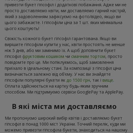
привезти букет гіпсофіл і додаткові побажання. Адже ми не
просто доставляємо квіти, ми доставляємо гарний настрій,
який з задоволенням зафіксуємо на фото/відео, якщо ви
цього забажаєте. І гіпсофіли ціна за 1 шт. яких мінімальна
цього коштують!
Свіжість кожного букет гіпсофіл гарантована. Якщо ви
вирішите гіпсофіли купити у нас, квіти простоять не менше
ніж 5 днів, або ми замінимо їх. А щоб доповнити букет
гіпсофіл
фруктовим кошиком
чи
смачним тортом
, просто
повідомте про це. Ми попіклуємось, щоб замовлення
приїхало в ідеальному стані. За композиції з гіпсофіл ціна
визначається залежно від об’єму. У нас ви знайдете
гіпсофіли популярні букети як
до 1500 грн
, так і
вище
.
Оплата здійснюється на картку будь-яким зручним
способом. Ми підтримуємо сервіси GooglePay та ApplePay.
В які міста ми доставляємо
Ми пропонуємо широкий вибір квітів і доставляємо букет
гіпсофіл в понад 1000 міст України. Точний перелік, куди ми
можемо привезти гіпсофіла букети, знаходиться на нашому