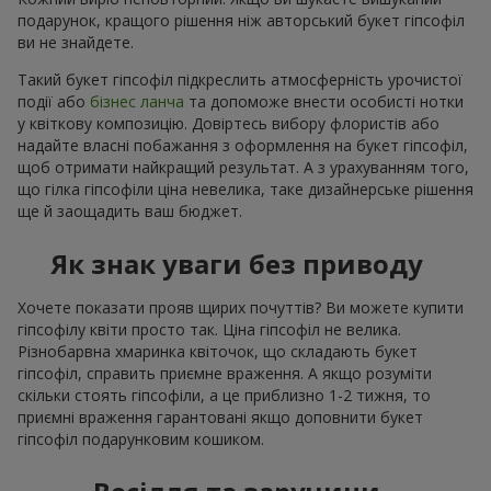
подарунок, кращого рішення ніж авторський букет гіпсофіл
ви не знайдете.
Такий букет гіпсофіл підкреслить атмосферність урочистої
події або
бізнес ланча
та допоможе внести особисті нотки
у квіткову композицію. Довіртесь вибору флористів або
надайте власні побажання з оформлення на букет гіпсофіл,
щоб отримати найкращий результат. А з урахуванням того,
що гілка гіпсофіли ціна невелика, таке дизайнерське рішення
ще й заощадить ваш бюджет.
Як знак уваги без приводу
Хочете показати прояв щирих почуттів? Ви можете купити
гіпсофілу квіти просто так. Ціна гіпсофіл не велика.
Різнобарвна хмаринка квіточок, що складають букет
гіпсофіл, справить приємне враження. А якщо розуміти
скільки стоять гіпсофіли, а це приблизно 1-2 тижня, то
приємні враження гарантовані якщо доповнити букет
гіпсофіл подарунковим кошиком.