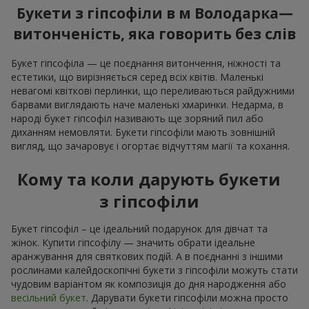
Букети з гіпсофіли в м Володарка—
витонченість, яка говорить без слів
Букет гіпсофіла — це поєднання витончення, ніжності та
естетики, що вирізняється серед всіх квітів. Маленькі
невагомі квіткові перлинки, що переливаються райдужними
барвами виглядають наче маленькі хмаринки. Недарма, в
народі букет гіпсофіл називають ще зоряний пил або
диханням немовляти. Букети гіпсофіли мають зовнішній
вигляд, що зачаровує і огортає відчуттям магії та кохання.
Кому та коли дарують букети
з гіпсофіли
Букет гіпсофіл – це ідеальний подарунок для дівчат та
жінок. Купити гіпсофілу — значить обрати ідеальне
аранжування для святкових подій. А в поєднанні з іншими
рослинами калейдоскопічні букети з гіпсофіли можуть стати
чудовим варіантом як композиція до дня народження або
весільний букет
. Дарувати букети гіпсофіли можна просто