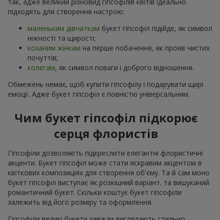
так, адже великий різновид гіпсофілів квітів ідеально
підходять для створення настрою:
маленьким дівчаткам
букет гіпсофіл підійде, як символ
ніжності та щирості;
коханим жінкам
на перше побачення, як прояв чистих
почуттів;
колегам
, як символ поваги і доброго відношення.
Обмежень немає, щоб купити гіпсофілу і подарувати щирі
емоції. Адже букет гіпсофіл є повністю універсальним.
Чим букет гіпсофіл підкорює
серця флористів
Гіпсофіли дозволяють підкреслити елегантні флористичні
акценти. Букет гіпсофіл може стати яскравим акцентом в
квіткових композиціях для створення об'єму. Та й сам моно
букет гіпсофіл виступає як розкішний варіант. та вишуканий
романтичний букет. Скільки коштує букет гіпсофіли
залежить від його розміру та оформлення.
Гіпсофіли великі букети завжди виглядають стильно,