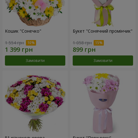
Кошик "Сонечко"
Букет "Сонячний промінчик"
1 554 грн
1 058 грн
Замовити
Замовити
51 різнокольорова
Букет "Пори року"