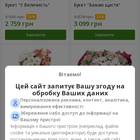
Букет "Її Величність"
Букет "Бажаю щастя"
3 941 грн
3 874 грн
Замовити
Замовити
Вітаємо!
Цей сайт запитує Вашу згоду на
обробку Ваших даних
Персоналізована реклама, контент, аналітика,
вимірювання ефективності
Збереження і/або доступ до інформації на
Букет "Юмокі"
Букет "Чарівність ніжності"
Вашому пристрої
1 175 грн
3 199 грн
Інформація з Вашого пристрою (наприклад, файли
cookie та унікальні ідентифікатори) буде доступна
постачальникам. Крім того, вони, а також цей сайт