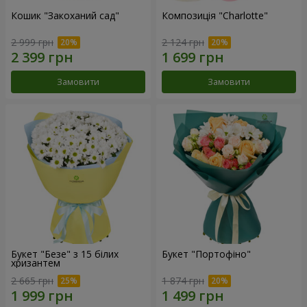
Кошик "Закоханий сад"
Композиція "Charlotte"
2 999 грн
2 124 грн
Замовити
Замовити
Букет "Безе" з 15 білих
Букет "Портофіно"
хризантем
2 665 грн
1 874 грн