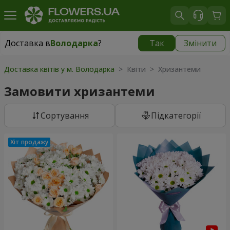
Доставка в
Володарка
?
Так
Змінити
Доставка в
Володарка
|
535 грн
Доставка квітів у м. Володарка
> Квіти > Хризантеми
Замовити хризантеми
Сортування
Підкатегорії