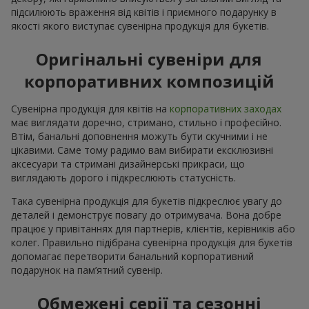
підсилюють враження від квітів і приємного подарунку в
якості якого виступає сувенірна продукція для букетів.
Оригінальні сувеніри для
корпоративних композицій
Сувенірна продукція для квітів на
корпоративних заходах
має виглядати доречно, стримано, стильно і професійно.
Втім, банальні доповнення можуть бути скучними і не
цікавими. Саме тому радимо вам вибирати ексклюзивні
аксесуари та стримані дизайнерські прикраси, що
виглядають дорого і підкреслюють статусність.
Така сувенірна продукція для букетів підкреслює увагу до
деталей і демонструє повагу до отримувача. Вона добре
працює у привітаннях для партнерів, клієнтів, керівників або
колег. Правильно підібрана сувенірна продукція для букетів
допомагає перетворити банальний корпоративний
подарунок на пам’ятний сувенір.
Обмежені серії та сезонні