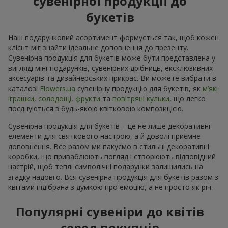
сувенірної продукції до
букетів
Наш подарунковий асортимент формується так, щоб кожен
клієнт міг знайти ідеальне доповнення до презенту.
Сувенірна продукція для букетів може бути представлена у
вигляді міні-подарунків, сувенірних дрібниць, ексклюзивних
аксесуарів та дизайнерських прикрас. Ви можете вибрати в
каталозі
Flowers.ua
cувенірну продукцію для букетів, як
м’які
іграшки
,
солодощі
,
фрукти
та
повітряні кульки
, що легко
поєднуються з будь-якою квітковою композицією.
Сувенірна продукція для букетів – це не лише декоративні
елементи для святкового настрою, а й доволі приємне
доповнення. Все разом ми пакуємо в стильні декоративні
коробки, що приваблюють погляд і створюють відповідний
настрій, щоб теплі символічні подарунки залишились на
згадку надовго. Вся сувенірна продукція для букетів разом з
квітами підібрана з думкою про емоцію, а не просто як річ.
Популярні сувеніри до квітів
серед покупців