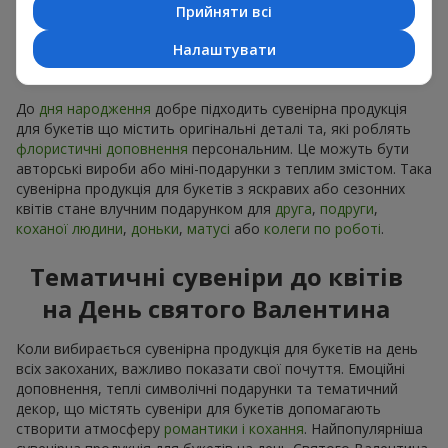
Прийняти всі
Сувенірна продукція до
Налаштувати
букетів на День народження
До
дня народження
добре підходить сувенірна продукція
для букетів що містить оригінальні деталі та, які роблять
флористичні доповнення
персональним. Це можуть бути
авторські вироби або міні-подарунки з теплим змістом. Така
сувенірна продукція для букетів з яскравих або сезонних
квітів стане влучним подарунком для
друга
,
подруги
,
коханої людини
,
доньки
,
матусі
або
колеги по роботі
.
Тематичні сувеніри до квітів
на День святого Валентина
Коли вибирається сувенірна продукція для букетів на день
всіх закоханих, важливо показати свої почуття. Емоційні
доповнення, теплі символічні подарунки та тематичний
декор, що містять сувеніри для букетів допомагають
створити атмосферу
романтики і кохання
. Найпопулярніша