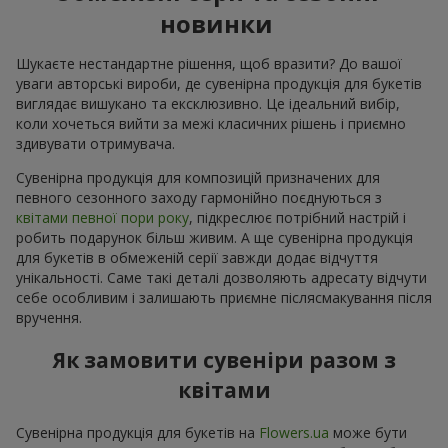
новинки
Шукаєте нестандартне рішення, щоб вразити? До вашої
уваги авторські вироби, де сувенірна продукція для букетів
виглядає вишукано та ексклюзивно. Це ідеальний вибір,
коли хочеться вийти за межі класичних рішень і приємно
здивувати отримувача.
Сувенірна продукція для композицій призначених для
певного сезонного заходу гармонійно поєднуються з
квітами певної пори року
, підкреслює потрібний настрій і
робить подарунок більш живим. А ще сувенірна продукція
для букетів в обмеженій серії завжди додає відчуття
унікальності. Саме такі деталі дозволяють адресату відчути
себе особливим і залишають приємне післясмакування після
вручення.
Як замовити сувеніри разом з
квітами
Сувенірна продукція для букетів на
Flowers.ua
може бути