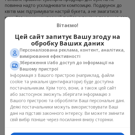
повинна надто ускладнювати композицію. Подарунок до
квітів має підтримувати настрій букета, а не змагатися з
ним. Для ніжних композицій підійде сувенірна продукція для
букетів, як легкі символічні додатки та легкі елементи
Вітаємо!
декору. Це може бути
тортик
або
маленька м’яка іграшка
.
Для яскравих є сенс використати більш сміливі додаткові
Цей сайт запитує Вашу згоду на
акценти, як вишукані
цукерки
чи дорогі сувеніри.
обробку Ваших даних
Персоналізована реклама, контент, аналітика,
Сувенірна продукція для букетів повинна вибиратись,
вимірювання ефективності
враховуючи й привід, і людину, якій адресований подарунок.
Збереження і/або доступ до інформації на
Якщо сумніваєтесь, яка сувенірна продукція для букетів вам
Вашому пристрої
потрібна — обирайте універсальні маленькі приємності,
Інформація з Вашого пристрою (наприклад, файли
широкий вибір яких знайдеться у нашому каталозі.
cookie та унікальні ідентифікатори) буде доступна
Сувеніри до букетів на різні свята
постачальникам. Крім того, вони, а також цей сайт
або застосунок зможуть зберігати інформацію з
Вашого пристрою та обробляти Ваші персональні дані.
Свято задає настрій, а сувенірна продукція для букетів його
Деякі постачальники можуть використовувати Ваші
підкреслює. Саме тому сувеніри для квітів часто обирають з
дані на підставі законного інтересу. Ви можете змінити
урахуванням дати та події. В нашому асортименті
знайдеться сувенірна продукція для букетів, що підійде до
свій вибір пізніше через посилання внизу сторінки.
будь-якого свята і може бути розрахована на будь-який
бюджет.