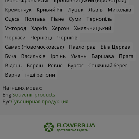
Івано-Франківськ
Кропивницький (Кіровоград)
Кременчук
Кривий Ріг
Луцьк
Львів
Миколаїв
Одеса
Полтава
Рівне
Суми
Тернопіль
Ужгород
Харків
Херсон
Хмельницький
Черкаси
Чернівці
Чернігів
Самар (Новомосковськ)
Павлоград
Біла Церква
Буча
Васильків
Ірпінь
Умань
Варшава
Прага
Відень
Берлін
Ревне
Бургас
Сонячний берег
Варна
інші регіони
На інших мовах:
Eng:
Souvenir products
Рус:
Сувенирная продукция