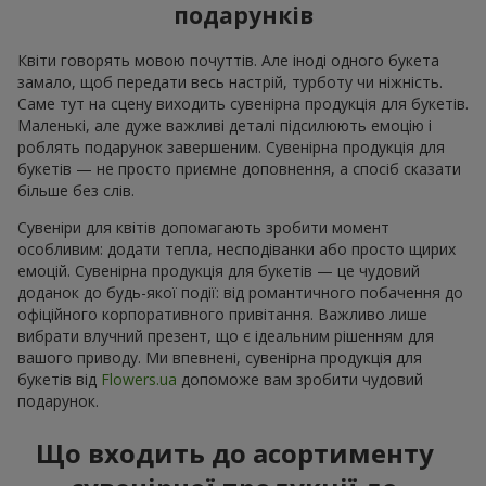
подарунків
Квіти говорять мовою почуттів. Але іноді одного букета
замало, щоб передати весь настрій, турботу чи ніжність.
Саме тут на сцену виходить сувенірна продукція для букетів.
Маленькі, але дуже важливі деталі підсилюють емоцію і
роблять подарунок завершеним. Сувенірна продукція для
букетів — не просто приємне доповнення, а спосіб сказати
більше без слів.
Сувеніри для квітів допомагають зробити момент
особливим: додати тепла, несподіванки або просто щирих
емоцій. Сувенірна продукція для букетів — це чудовий
доданок до будь-якої події: від романтичного побачення до
офіційного корпоративного привітання. Важливо лише
вибрати влучний презент, що є ідеальним рішенням для
вашого приводу. Ми впевнені, сувенірна продукція для
букетів від
Flowers.ua
допоможе вам зробити чудовий
подарунок.
Що входить до асортименту