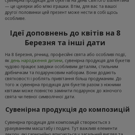
сувенірна продукція для букетів на день Святого Валентина
— це цукерки або м’які іграшки. Втім, для вас та вашої
другої половинки цей презент може нести в собі щось
особливе.
Ідеї доповнень до квітів на 8
Березня та інші дати
На 8 Березня, річниці, професійні свята або особливі події,
як
день народження дитини
, сувенірна продукція для букетів
чудово працює завдяки особливим деталям, стильним
дрібничкам та подарунковим наборам. Вони додають
святковості і роблять привітання більш продуманим. До
того ж сувенірна продукція для букетів разом з ніжними
квітами може повністю замінити подарунок до жіночого
свята чи певної символічної дати.
Сувенірна продукція до композицій
Сувенірна продукція для композицій створюється з
урахуванням масштабу і подачі. Тут важливі елементи
декору, які гармонійно вписуються у загальний вигляд та