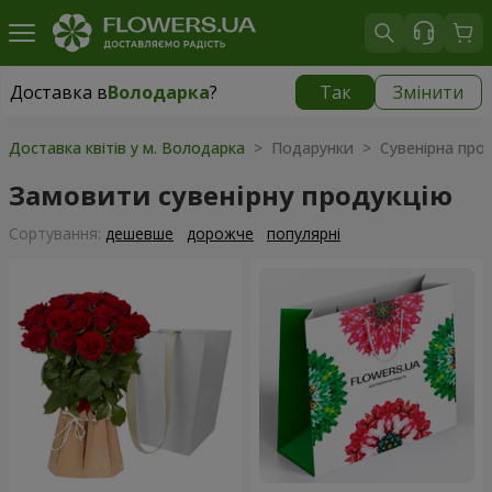
Доставка в
Володарка
?
Так
Змінити
Доставка в
Володарка
|
535 грн
Доставка квітів у м. Володарка
> Подарунки > Сувенірна прод
Замовити сувенірну продукцію
Сортування:
дешевше
дорожче
популярні