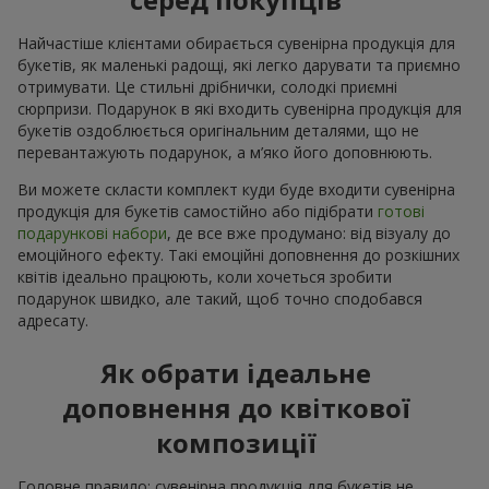
Найчастіше клієнтами обирається сувенірна продукція для
букетів, як маленькі радощі, які легко дарувати та приємно
отримувати. Це стильні дрібнички, солодкі приємні
сюрпризи. Подарунок в які входить сувенірна продукція для
букетів оздоблюється оригінальним деталями, що не
перевантажують подарунок, а м’яко його доповнюють.
Ви можете скласти комплект куди буде входити сувенірна
продукція для букетів самостійно або підібрати
готові
подарункові набори
, де все вже продумано: від візуалу до
емоційного ефекту. Такі емоційні доповнення до розкішних
квітів ідеально працюють, коли хочеться зробити
подарунок швидко, але такий, щоб точно сподобався
адресату.
Як обрати ідеальне
доповнення до квіткової
композиції
Головне правило: сувенірна продукція для букетів не