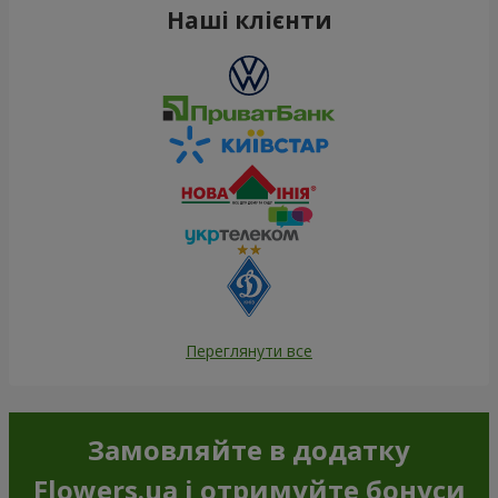
Наші клієнти
Переглянути все
Замовляйте в додатку
Flowers.ua і отримуйте бонуси