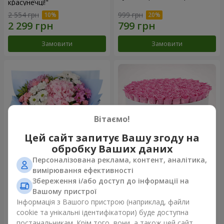
красунечці!"
2 554 грн
999 грн
Замовити
Замовити
Вітаємо!
Цей сайт запитує Вашу згоду на
обробку Ваших даних
Персоналізована реклама, контент, аналітика,
Романтичний букет
Квіти в коробці "101 рожева
вимірювання ефективності
"Небеса"
троянда"
Збереження і/або доступ до інформації на
2 074 грн
9 999 грн
Вашому пристрої
Інформація з Вашого пристрою (наприклад, файли
cookie та унікальні ідентифікатори) буде доступна
Замовити
Замовити
постачальникам. Крім того, вони, а також цей сайт