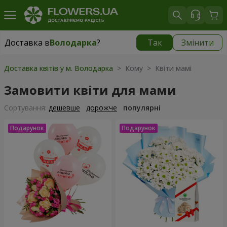
Доставка в
Володарка
?
Так
Змінити
Доставка в
Володарка
|
535 грн
Доставка квітів у м. Володарка
> Кому > Квіти мамі
Замовити квіти для мами
Сортування:
дешевше
дорожче
популярні