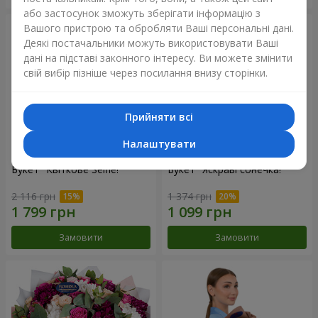
або застосунок зможуть зберігати інформацію з
Вашого пристрою та обробляти Ваші персональні дані.
Деякі постачальники можуть використовувати Ваші
дані на підставі законного інтересу. Ви можете змінити
свій вибір пізніше через посилання внизу сторінки.
Прийняти всі
Налаштувати
Букет "Квіткове Selfie!"
Букет "Яскраві сонечка!"
2 116 грн
1 374 грн
Замовити
Замовити