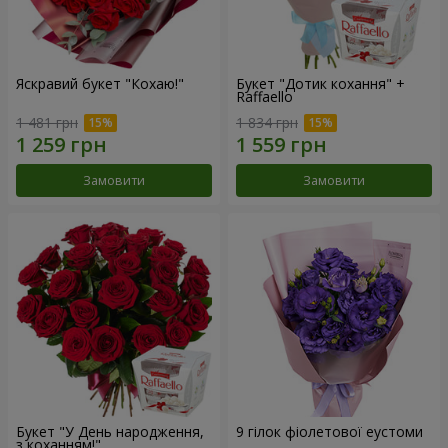
Яскравий букет "Кохаю!"
Букет "Дотик кохання" +
Raffaello
1 481 грн
1 834 грн
Замовити
Замовити
Букет "У День народження,
9 гілок фіолетової еустоми
з коханням!"