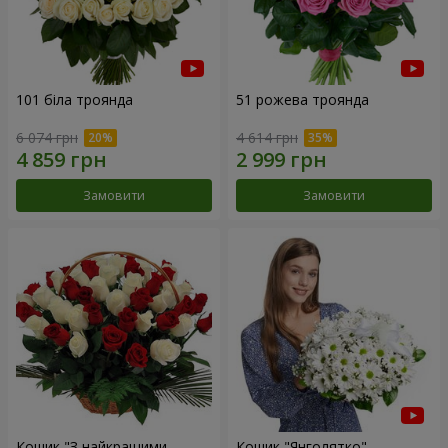
101 біла троянда
51 рожева троянда
6 074 грн
4 614 грн
Замовити
Замовити
Кошик "З найкращими
Кошик "Янголятко"