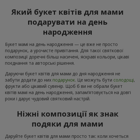
Який букет квітів для мами
подарувати на день
народження
Букет мамі на день народження — це вже не просто
подарунок, а урочисте привітання. Для такої святкової
композиції доречні більш насичені, яскраві кольори, цікаві
поєднання та авторські рішення.
Даруючи букет квітів для мами до дня народження не
забути додати до них
подарунок
. Це можуть бути
солодощі
,
фрукти або цікавий сувенір. Щоб б ви не обрали букет
квітів мамі на день народження, запам’ятовується на довгі
роки і дарує чудовий святковий настрій.
Ніжні композиції як знак
подяки для мами
Даруйте букет квітів для мами просто так: коли хочеться