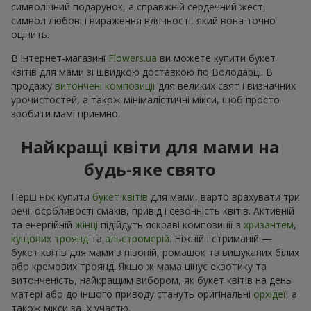
символічний подарунок, а справжній сердечний жест,
символ любові і вираження вдячності, який вона точно
оцінить.
В інтернет-магазині
Flowers.ua
ви можете купити букет
квітів для мами зі швидкою доставкою по Володарці. В
продажу
витончені композиції
для великих свят і визначних
урочистостей, а також мінімалістичні мікси, щоб просто
зробити мамі приємно.
Найкращі квіти для мами на
будь-яке свято
Перш ніж купити
букет квітів
для мами, варто врахувати три
речі: особливості смаків, привід і сезонність квітів. Активній
та енергійній
жінці
підійдуть яскраві композиції з
хризантем
,
кущових троянд
та
альстромерій
. Ніжній і стриманій —
букет квітів для мами з півоній, ромашок та вишуканих білих
або кремових троянд. Якщо ж мама цінує екзотику та
витонченість, найкращим вибором, як букет квітів на день
матері або до іншого приводу стануть оригінальні
орхідеї
, а
також мікси за їх участю.