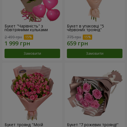
Букет "Чарівність" з
Букет в упаковці "5
повітряними кульками
червоних троянд"
2 499 грн
775 грн
Замовити
Замовити
Букет троянд "Моїй
Букет "7 рожевих троянд!"