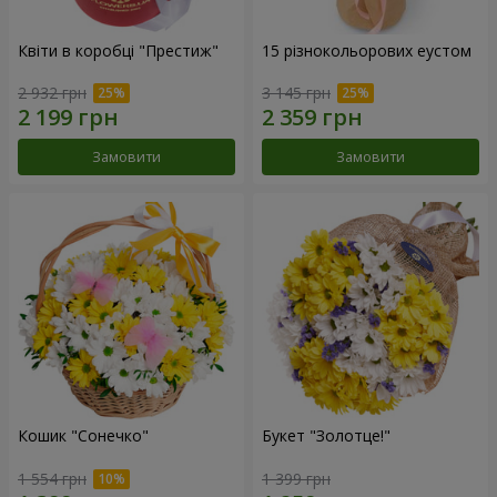
Квіти в коробці "Престиж"
15 різнокольорових еустом
2 932 грн
3 145 грн
Замовити
Замовити
Кошик "Сонечко"
Букет "Золотце!"
1 554 грн
1 399 грн