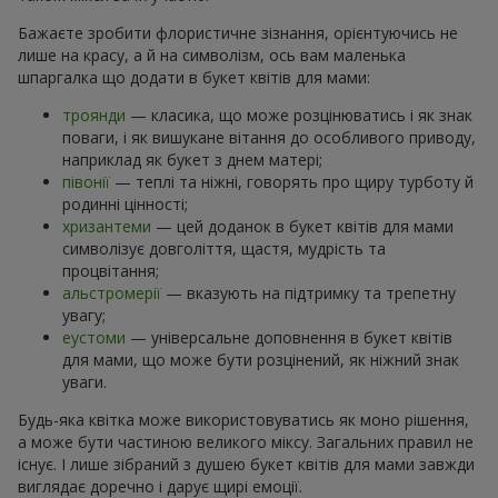
Бажаєте зробити флористичне зізнання, орієнтуючись не
лише на красу, а й на символізм, ось вам маленька
шпаргалка що додати в букет квітів для мами:
троянди
— класика, що може розцінюватись і як знак
поваги, і як вишукане вітання до особливого приводу,
наприклад як букет з днем матері;
півонії
— теплі та ніжні, говорять про щиру турботу й
родинні цінності;
хризантеми
— цей доданок в букет квітів для мами
символізує довголіття, щастя, мудрість та
процвітання;
альстромерії
— вказують на підтримку та трепетну
увагу;
еустоми
— універсальне доповнення в букет квітів
для мами, що може бути розцінений, як ніжний знак
уваги.
Будь-яка квітка може використовуватись як моно рішення,
а може бути частиною великого міксу. Загальних правил не
існує. І лише зібраний з душею букет квітів для мами завжди
виглядає доречно і дарує щирі емоції.