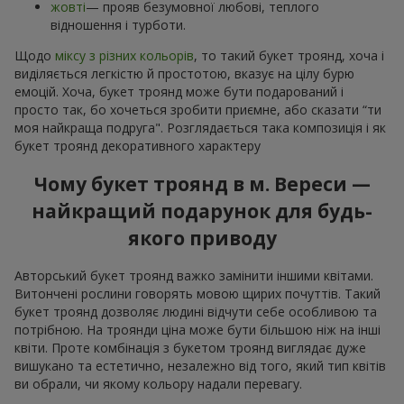
жовті
— прояв безумовної любові, теплого
відношення і турботи.
Щодо
міксу з різних кольорів
, то такий букет троянд, хоча і
виділяється легкістю й простотою, вказує на цілу бурю
емоцій. Хоча, букет троянд може бути подарований і
просто так, бо хочеться зробити приємне, або сказати “ти
моя найкраща подруга". Розглядається така композиція і як
букет троянд декоративного характеру
Чому букет троянд в м. Вереси —
найкращий подарунок для будь-
якого приводу
Авторський букет троянд важко замінити іншими квітами.
Витончені рослини говорять мовою щирих почуттів. Такий
букет троянд дозволяє людині відчути себе особливою та
потрібною. На троянди ціна може бути більшою ніж на інші
квіти. Проте комбінація з букетом троянд виглядає дуже
вишукано та естетично, незалежно від того, який тип квітів
ви обрали, чи якому кольору надали перевагу.