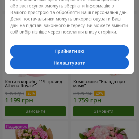
Замовити
Замовити
або застосунок зможуть зберігати інформацію з
Вашого пристрою та обробляти Ваші персональні дані.
Деякі постачальники можуть використовувати Ваші
дані на підставі законного інтересу. Ви можете змінити
свій вибір пізніше через посилання внизу сторінки.
Прийняти всі
Налаштувати
Квіти в коробці "19 троянд
Композиція "Балада про
Athena Royale"
маму"
1 499 грн
2 199 грн
Замовити
Замовити