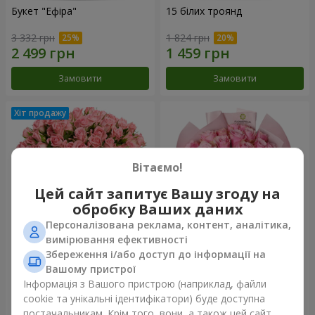
Букет "Ефіра"
15 білих троянд
3 332 грн
1 824 грн
Замовити
Замовити
Вітаємо!
Цей сайт запитує Вашу згоду на
обробку Ваших даних
Персоналізована реклама, контент, аналітика,
вимірювання ефективності
Збереження і/або доступ до інформації на
Квіти в коробці "Рожевий
Букет "25 троянд Athena
оазис"
Royale"
Вашому пристрої
2 874 грн
1 749 грн
Інформація з Вашого пристрою (наприклад, файли
cookie та унікальні ідентифікатори) буде доступна
постачальникам. Крім того, вони, а також цей сайт