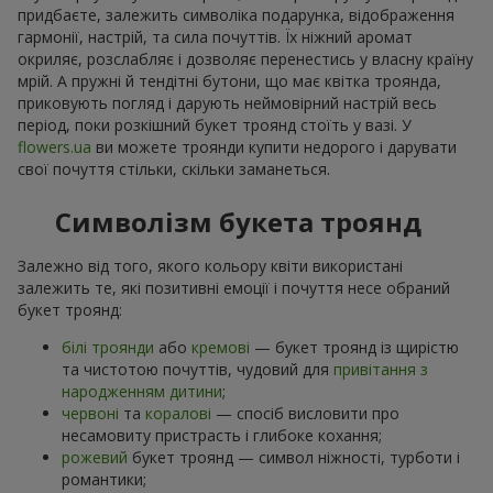
придбаєте, залежить символіка подарунка, відображення
гармонії, настрій, та сила почуттів. Їх ніжний аромат
окриляє, розслабляє і дозволяє перенестись у власну країну
мрій. А пружні й тендітні бутони, що має квітка троянда,
приковують погляд і дарують неймовірний настрій весь
період, поки розкішний букет троянд стоїть у вазі. У
flowers.ua
ви можете троянди купити недорого і дарувати
свої почуття стільки, скільки заманеться.
Символізм букета троянд
Залежно від того, якого кольору квіти використані
залежить те, які позитивні емоції і почуття несе обраний
букет троянд:
білі троянди
або
кремові
— букет троянд із щирістю
та чистотою почуттів, чудовий для
привітання з
народженням дитини
;
червоні
та
коралові
— спосіб висловити про
несамовиту пристрасть і глибоке кохання;
рожевий
букет троянд — символ ніжності, турботи і
романтики;