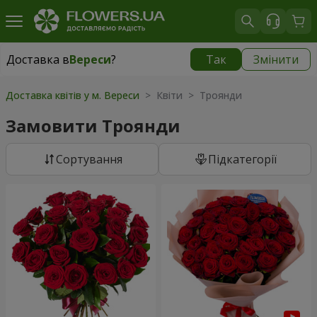
Доставка в
Вереси
?
Так
Змінити
Доставка в
Вереси
|
безкоштовно
Доставка квітів у м. Вереси
> Квіти > Троянди
Замовити Троянди
Сортування
Підкатегорії