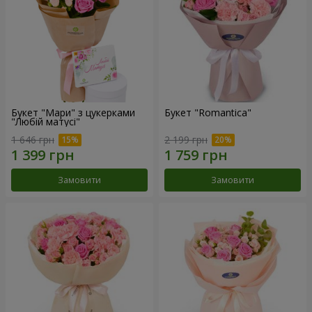
Букет "Мари" з цукерками
Букет "Romantica"
"Любій матусі"
1 646 грн
2 199 грн
Замовити
Замовити