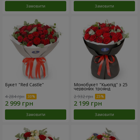
Замовити
Замовити
Букет "Red Castle"
Монобукет "Кьюпід" з 25
червоних троянд
4 284 грн
2 932 грн
Замовити
Замовити