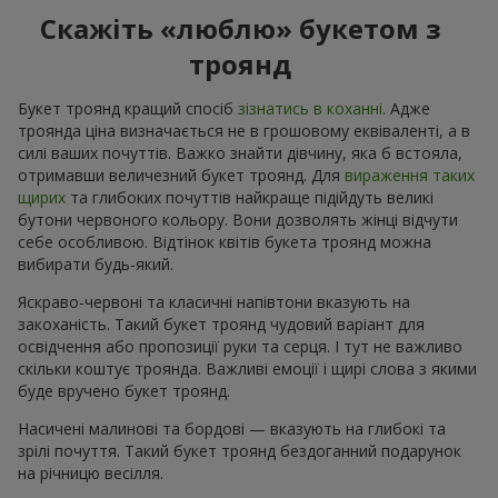
Скажіть «люблю» букетом з
троянд
Букет троянд кращий спосіб
зізнатись в коханні
. Адже
троянда ціна визначається не в грошовому еквіваленті, а в
силі ваших почуттів. Важко знайти дівчину, яка б встояла,
отримавши величезний букет троянд. Для
вираження таких
щирих
та глибоких почуттів найкраще підійдуть великі
бутони червоного кольору. Вони дозволять жінці відчути
себе особливою. Відтінок квітів букета троянд можна
вибирати будь-який.
Яскраво-червоні та класичні напівтони вказують на
закоханість. Такий букет троянд чудовий варіант для
освідчення або пропозиції руки та серця. І тут не важливо
скільки коштує троянда. Важливі емоції і щирі слова з якими
буде вручено букет троянд.
Насичені малинові та бордові — вказують на глибокі та
зрілі почуття. Такий букет троянд бездоганний подарунок
на річницю весілля.