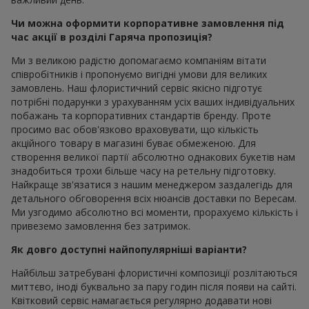
Чи можна оформити корпоративне замовлення під
час акції в розділі Гаряча пропозиція?
Ми з великою радістю допомагаємо компаніям вітати
співробітників і пропонуємо вигідні умови для великих
замовлень. Наш флористичний сервіс якісно підготує
потрібні подарунки з урахуванням усіх ваших індивідуальних
побажань та корпоративних стандартів бренду. Проте
просимо вас обов'язково враховувати, що кількість
акційного товару в магазині буває обмеженою. Для
створення великої партії абсолютно однакових букетів нам
знадобиться трохи більше часу на ретельну підготовку.
Найкраще зв'язатися з нашим менеджером заздалегідь для
детального обговорення всіх нюансів доставки по Вересам.
Ми узгодимо абсолютно всі моменти, прорахуємо кількість і
привеземо замовлення без затримок.
Як довго доступні найпопулярніші варіанти?
Найбільш затребувані флористичні композиції розлітаються
миттєво, іноді буквально за пару годин після появи на сайті.
Квітковий сервіс намагається регулярно додавати нові