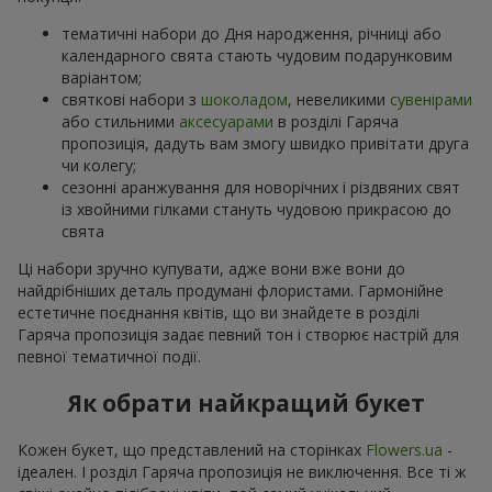
тематичні набори до Дня народження, річниці або
календарного свята стають чудовим подарунковим
варіантом;
святкові набори з
шоколадом
, невеликими
сувенірами
або стильними
аксесуарами
в розділі Гаряча
пропозиція, дадуть вам змогу швидко привітати друга
чи колегу;
сезонні аранжування для новорічних і різдвяних свят
із хвойними гілками стануть чудовою прикрасою до
свята
Ці набори зручно купувати, адже вони вже вони до
найдрібніших деталь продумані флористами. Гармонійне
естетичне поєднання квітів, що ви знайдете в розділі
Гаряча пропозиція задає певний тон і створює настрій для
певної тематичної події.
Як обрати найкращий букет
Кожен букет, що представлений на сторінках
Flowers.ua
-
ідеален. І розділ Гаряча пропозиція не виключення. Все ті ж