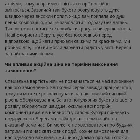
акціями, тому асортимент цієї категорії постійно
змінюється. Зазвичай такі букети розкуповують дуже
швидко через високий попит. Якщо вам припала до душі
певна композиція, краще замовляти її одразу без вагань.
Так ви точно встигнете придбати красу за вигідною ціною.
Наші флористи зберуть усе безпосередньо перед
відправкою, щоб квіти приїхали свіжими та красивими. Ми
робимо все, щоб ви могли дарувати радість у місті Вереси
за найкращими цінами.
Чи впливає акційна ціна на терміни виконання
замовлення?
Спеціальна вартість ніяк не позначається на часі виконання
вашого замовлення. Квітковий сервіс завжди працює чітко,
тому ви можете розраховувати на наш звичний високий
рівень обслуговування. Багато популярних букетів із цього
розділу збираються швидше, оскільки всі потрібні
компоненти вже є в наявності у салоні. Кур'єри привезуть
подарунок по Вересам в найкоротші терміни або на
вказаний вами час. Ви можете не хвилюватися про будь-які
затримки під час святкових подій. Кожне замовлення для
нас однаково важливе, і ми щиро дбаємо про ваш спокій і