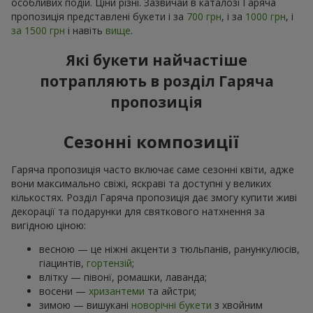
особливих подій. Ціни різні. Зазвичай в каталозі Гаряча
пропозиція представлені букети і за
700 грн
, і за
1000 грн
, і
за 1500 грн
і навіть
вище
.
Які букети найчастіше
потрапляють в розділ Гаряча
пропозиція
Сезонні композиції
Гаряча пропозиція часто включає саме сезонні квіти, адже
вони максимально свіжі, яскраві та доступні у великих
кількостях. Розділ Гаряча пропозиція дає змогу купити живі
декорації та подарунки для святкового натхнення за
вигідною ціною:
весною — це ніжні акценти з тюльпанів, ранункулюсів,
гіацинтів,
гортензій
;
влітку — півонї, ромашки, лаванда;
восени —
хризантеми
та айстри;
зимою — вишукані
новорічні букети
з хвойним