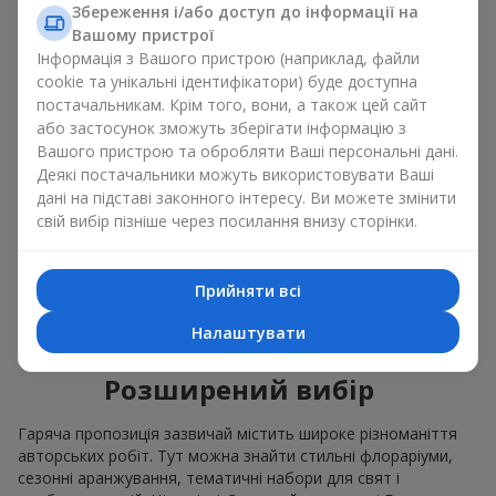
гігантську композицію з троянд чи інших елітних квітів, щоб
Збереження і/або доступ до інформації на
зробити оригінальний сюрприз? Гаряча пропозиція дає
Вашому пристрої
змогу придбати вишукані естетичні поєднання за приємною
Інформація з Вашого пристрою (наприклад, файли
ціною. Те, що раніше ви не могли собі дозволити, тепер
cookie та унікальні ідентифікатори) буде доступна
стає доступним з асортиментом розділу Гаряча пропозиція.
постачальникам. Крім того, вони, а також цей сайт
або застосунок зможуть зберігати інформацію з
Швидке оформлення
Вашого пристрою та обробляти Ваші персональні дані.
замовлення
Деякі постачальники можуть використовувати Ваші
дані на підставі законного інтересу. Ви можете змінити
свій вибір пізніше через посилання внизу сторінки.
Складники для композицій розділу Гаряча пропозиція є в
наявності. А інколи готові повністю зібрані букети вже
готові. Саме тому весь асортимент розділу Гаряча
Прийняти всі
пропозиція можна замовити миттєво і отримати
замовлення майже моментально. Ви обираєте, оплачуєте і
Налаштувати
отримуєте швидку доставку.
Розширений вибір
Гаряча пропозиція зазвичай містить широке різноманіття
авторських робіт. Тут можна знайти стильні флораріуми,
сезонні аранжування, тематичні набори для свят і