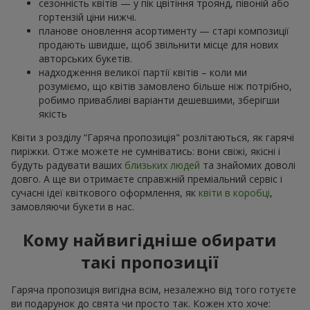
сезонність квітів — у пік цвітіння троянд, півоній або
гортензій ціни нижчі.
планове оновлення асортименту — старі композиції
продають швидше, щоб звільнити місце для нових
авторських букетів.
надходження великої партії квітів – коли ми
розуміємо, що квітів замовлено більше ніж потрібно,
робимо привабливі варіанти дешевшими, зберігши
якість
Квіти з розділу “Гаряча пропозиція" розлітаються, як гарячі
пиріжки. Отже можете не сумніватись: вони свіжі, якісні і
будуть радувати ваших
близьких людей
та знайомих доволі
довго. А ще ви отримаєте справжній преміальний сервіс і
сучасні ідеї квіткового оформлення, як
квіти в коробці
,
замовляючи букети в нас.
Кому найвигідніше обирати
такі пропозиції
Гаряча пропозиція вигідна всім, незалежно від того готуєте
ви подарунок до свята чи просто так. Кожен хто хоче: