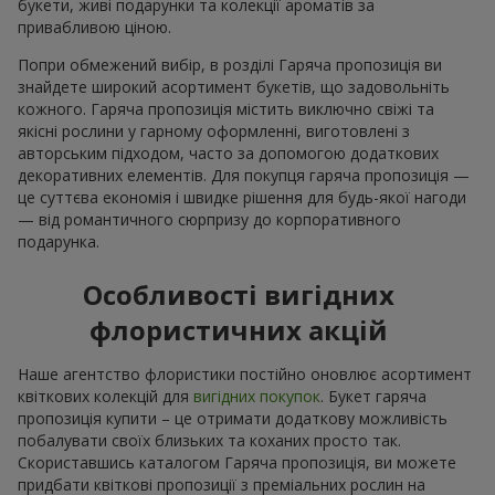
букети, живі подарунки та колекції ароматів за
привабливою ціною.
Попри обмежений вибір, в розділі Гаряча пропозиція ви
знайдете широкий асортимент букетів, що задовольніть
кожного. Гаряча пропозиція містить виключно свіжі та
якісні рослини у гарному оформленні, виготовлені з
авторським підходом, часто за допомогою додаткових
декоративних елементів. Для покупця гаряча пропозиція —
це суттєва економія і швидке рішення для будь-якої нагоди
— від романтичного сюрпризу до корпоративного
подарунка.
Особливості вигідних
флористичних акцій
Наше агентство флористики постійно оновлює асортимент
квіткових колекцій для
вигідних покупок
. Букет гаряча
пропозиція купити – це отримати додаткову можливість
побалувати своїх близьких та коханих просто так.
Скориставшись каталогом Гаряча пропозиція, ви можете
придбати квіткові пропозиції з преміальних рослин на