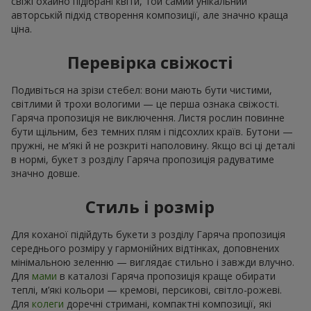
свіжі охайно підібрані квіти, той самий унікальний
авторській підхід створення композиції, але значно краща
ціна.
Перевірка свіжості
Подивіться на зрізи стебел: вони мають бути чистими,
світлими й трохи вологими — це перша ознака свіжості.
Гаряча пропозиція не виключення. Листя рослин повинне
бути щільним, без темних плям і підсохлих країв. Бутони —
пружні, не м’які й не розкриті наполовину. Якщо всі ці деталі
в нормі, букет з розділу Гаряча пропозиція радуватиме
значно довше.
Стиль і розмір
Для коханої підійдуть букети з розділу Гаряча пропозиція
середнього розміру у гармонійних відтінках, доповнених
мінімальною зеленню — виглядає стильно і завжди влучно.
Для
мами
в каталозі Гаряча пропозиція краще обирати
теплі, м’які кольори — кремові, персикові, світло-рожеві.
Для
колеги
доречні стримані, компактні композиції, які