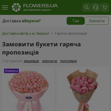
Доставка в
Вереси
?
Так
Змінити
Доставка в
Вереси
|
безкоштовно
Доставка квітів у м. Вереси
> Гаряча пропозиція
Замовити букети гаряча
пропозиція
Сортування:
дешевше
дорожче
популярні