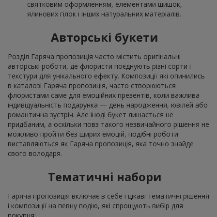
святковим оформленням, елементами шишок,
ялинових гілок і інших натуральних матеріалів.
Авторські букети
Розділ Гаряча пропозиція часто містить оригінальні
авторські роботи, де флористи поєднують різні сорти і
текстури для унікального ефекту. Композиції які опинились
в каталозі Гаряча пропозиція, часто створюються
флористами саме для емоційних презентів, коли важлива
індивідуальність подарунка — день народження, ювілей або
романтична зустріч. Але іноді букет лишається не
придбаним, а оскільки повз такого незвичайного рішення не
можливо пройти без щирих емоцій, подібні роботи
виставляються як Гаряча пропозиція, яка точно знайде
свого володаря.
Тематичні набори
Гаряча пропозиція включає в себе і цікаві тематичні рішення
і композиції на певну подію, які спрощують вибір для
покупця: