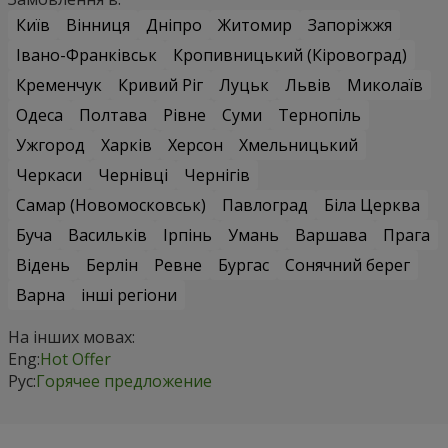
Київ
Вінниця
Дніпро
Житомир
Запоріжжя
Івано-Франківськ
Кропивницький (Кіровоград)
Кременчук
Кривий Ріг
Луцьк
Львів
Миколаїв
Одеса
Полтава
Рівне
Суми
Тернопіль
Ужгород
Харків
Херсон
Хмельницький
Черкаси
Чернівці
Чернігів
Самар (Новомосковськ)
Павлоград
Біла Церква
Буча
Васильків
Ірпінь
Умань
Варшава
Прага
Відень
Берлін
Ревне
Бургас
Сонячний берег
Варна
інші регіони
На інших мовах:
Eng:
Hot Offer
Рус:
Горячее предложение