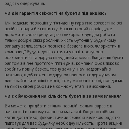
радість одержувача.
Чи діє гарантія свіжості на букети під акцією?
Ми надаємо повноцінну п'ятиденну гарантію свіжості на всі
акційні товари без винятку. Наш квітковий сервіс дуже
дорожить своєю репутацією і використовує для роботи
тільки добірні свіжі рослини. Якість бутонів у будь-якому
випадку залишається повністю бездоганною. Флористичні
композиції будуть довго стояти у вазі, поступово
розкриватися та дарувати чудовий аромат. Якщо ваш букет
раптом зів'яне протягом п'яти днів, компанія обов'язково
зробить повну безкоштовну заміну. Нам надзвичайно
важливо, щоб кожен подарунок приносив одержувачам
лише найпозитивніші емоції, тому ми повністю відповідаємо
за якість своєї роботи на кожному етапі її виконання.
Чи є обмеження на кількість букетів за замовлення?
Ви можете придбати стільки позицій, скільки зараз є в
наявності в нашому салоні чи магазині. Якщо потрібних
квітів достатньо, флористичний сервіс із великою радістю
підготує для вас будь-яку необхідну кількість. Проте акційні
квіти розбирають досить активно, тому доступні запаси