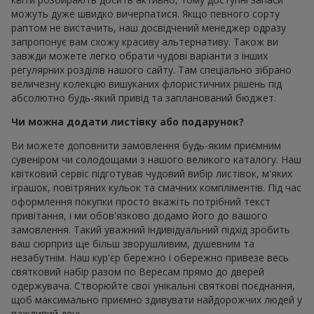
можуть дуже швидко вичерпатися. Якщо певного сорту
раптом не вистачить, наш досвідчений менеджер одразу
запропонує вам схожу красиву альтернативу. Також ви
завжди можете легко обрати чудові варіанти з інших
регулярних розділів нашого сайту. Там спеціально зібрано
величезну колекцію вишуканих флористичних рішень під
абсолютно будь-який привід та запланований бюджет.
Чи можна додати листівку або подарунок?
Ви можете доповнити замовлення будь-яким приємним
сувеніром чи солодощами з нашого великого каталогу. Наш
квітковий сервіс підготував чудовий вибір листівок, м'яких
іграшок, повітряних кульок та смачних компліментів. Під час
оформлення покупки просто вкажіть потрібний текст
привітання, і ми обов'язково додамо його до вашого
замовлення. Такий уважний індивідуальний підхід зробить
ваш сюрприз ще більш зворушливим, душевним та
незабутнім. Наш кур'єр бережно і обережно привезе весь
святковий набір разом по Вересам прямо до дверей
одержувача. Створюйте свої унікальні святкові поєднання,
щоб максимально приємно здивувати найдорожчих людей у
важливий день.