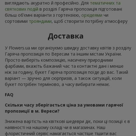
виглядають акуратно й професійно. Для
тематичних та
святкових подій
в розділі Гаряча пропозиція підготовані
більш об’ємні варіанти з гортензією,
орхідеями
чи
сортовими
трояндами
, щоб створити потрібну атмосферу
Доставка
У Flowers.ua ми організуємо швидку доставку квітів з розділу
Гаряча пропозиція по Вересам та іншим містам України.
Просто виберіть композицію, насичену природними
фарбами, вкажіть бажаний час та контактні дані і менше
ніж за годину, букет Гаряча пропозиція поїде до вас. Такий
варіант — зручно для сюрпризів, а також ситуацій, коли
букет потрібен терміново, а часу вибирати немає.
FAQ
Скільки часу зберігається ціна за умовами гарячої
пропозиції в м. Вереси?
Знижена вартість на квіткові шедеври діє, поки ці позиції є в
наявності на нашому складі чи в магазинах. Наш
флористичний сервіс намагається частіше тішити вас