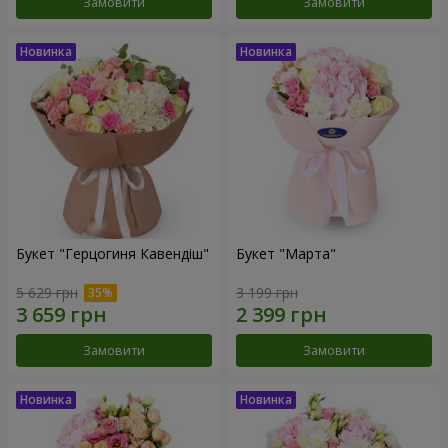
Замовити
Замовити
Букет "Герцогиня Кавендіш"
Букет "Марта"
5 629 грн
3 199 грн
Замовити
Замовити