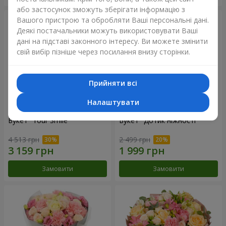
або застосунок зможуть зберігати інформацію з
Вашого пристрою та обробляти Ваші персональні дані.
Деякі постачальники можуть використовувати Ваші
дані на підставі законного інтересу. Ви можете змінити
свій вибір пізніше через посилання внизу сторінки.
Прийняти всі
Налаштувати
Букет "Your Smile"
Букет "Дотик ніжності"
4 513 грн
2 499 грн
Замовити
Замовити