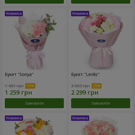
Букет "Sonya"
Букет "Lerdis"
1 481 грн
3 065 грн
Замовити
Замовити