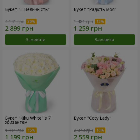
Букет "Її Величність"
Букет "Радість моя"
4 141 грн
1 481 грн
Замовити
Замовити
Букет "Kiku White" з 7
Букет "Coty Lady"
хризантем
1 411 грн
2 843 грн