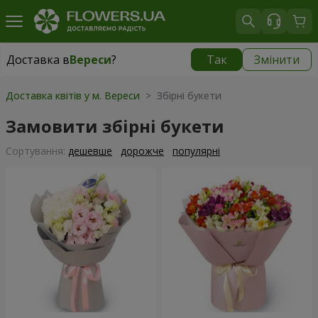
Доставка в
Вереси
?
Так
Змінити
Доставка в
Вереси
|
безкоштовно
Доставка квітів у м. Вереси
> Збірні букети
Замовити збірні букети
Сортування:
дешевше
дорожче
популярні