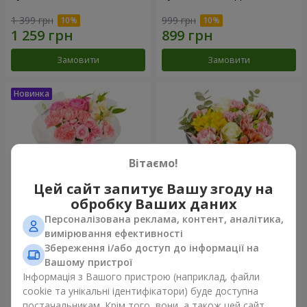
1 399 грн
999 грн
Замовити
Замовити
Вітаємо!
Цей сайт запитує Вашу згоду на
обробку Ваших даних
Персоналізована реклама, контент, аналітика,
Букет "Рожевий зефір"
Букет "Дзінтарс"
вимірювання ефективності
Збереження і/або доступ до інформації на
1 364 грн
1 881 грн
Вашому пристрої
Інформація з Вашого пристрою (наприклад, файли
cookie та унікальні ідентифікатори) буде доступна
Замовити
Замовити
постачальникам. Крім того, вони, а також цей сайт