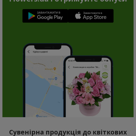
Сувенірна продукція до квіткових