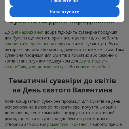
Прийняти всі
Сувенірна продукція до
Налаштувати
букетів на День народження
До
дня народження
добре підходить сувенірна продукція
для букетів що містить оригінальні деталі та, які роблять
флористичні доповнення
персональним. Це можуть бути
авторські вироби або міні-подарунки з теплим змістом. Така
сувенірна продукція для букетів з яскравих або сезонних
квітів стане влучним подарунком для
друга
,
подруги
,
коханої людини
,
доньки
,
матусі
або
колеги по роботі
.
Тематичні сувеніри до квітів
на День святого Валентина
Коли вибирається сувенірна продукція для букетів на день
всіх закоханих, важливо показати свої почуття. Емоційні
доповнення, теплі символічні подарунки та тематичний
декор, що містять сувеніри для букетів допомагають
створити атмосферу
романтики і кохання
. Найпопулярніша