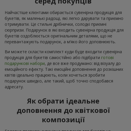
серед покупців
Найчастіше клієнтами обирається сувенірна продукція для
букетів, як маленькі радощі, які легко дарувати та приємно
отримувати. Це стильні дрібнички, солодкі приємні
сюрпризи. Подарунок в які входить сувенірна продукція для
букетів оздоблюється оригінальним деталями, що не
перевантажують подарунок, а м’яко його доповнюють.
Ви можете скласти комплект куди буде входити сувенірна
продукція для букетів самостійно або підібрати
готові
подарункові набори
, де все вже продумано: від візуалу до
емоційного ефекту. Такі емоційні доповнення до розкішних
квітів ідеально працюють, коли хочеться зробити
подарунок швидко, але такий, щоб точно сподобався
адресату.
Як обрати ідеальне
доповнення до квіткової
композиції