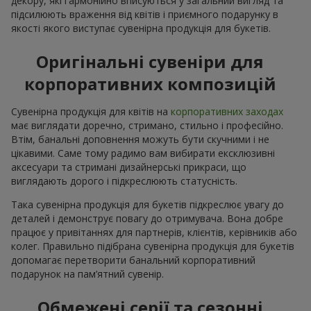
декору, які гармонійно вписуються у загальний вигляд та
підсилюють враження від квітів і приємного подарунку в
якості якого виступає сувенірна продукція для букетів.
Оригінальні сувеніри для
корпоративних композицій
Сувенірна продукція для квітів на
корпоративних заходах
має виглядати доречно, стримано, стильно і професійно.
Втім, банальні доповнення можуть бути скучними і не
цікавими. Саме тому радимо вам вибирати ексклюзивні
аксесуари та стримані дизайнерські прикраси, що
виглядають дорого і підкреслюють статусність.
Така сувенірна продукція для букетів підкреслює увагу до
деталей і демонструє повагу до отримувача. Вона добре
працює у привітаннях для партнерів, клієнтів, керівників або
колег. Правильно підібрана сувенірна продукція для букетів
допомагає перетворити банальний корпоративний
подарунок на пам’ятний сувенір.
Обмежені серії та сезонні