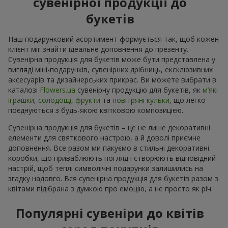
сувенірної продукції до
букетів
Наш подарунковий асортимент формується так, щоб кожен
клієнт міг знайти ідеальне доповнення до презенту.
Сувенірна продукція для букетів може бути представлена у
вигляді міні-подарунків, сувенірних дрібниць, ексклюзивних
аксесуарів та дизайнерських прикрас. Ви можете вибрати в
каталозі
Flowers.ua
cувенірну продукцію для букетів, як
м’які
іграшки
,
солодощі
,
фрукти
та
повітряні кульки
, що легко
поєднуються з будь-якою квітковою композицією.
Сувенірна продукція для букетів – це не лише декоративні
елементи для святкового настрою, а й доволі приємне
доповнення. Все разом ми пакуємо в стильні декоративні
коробки, що приваблюють погляд і створюють відповідний
настрій, щоб теплі символічні подарунки залишились на
згадку надовго. Вся сувенірна продукція для букетів разом з
квітами підібрана з думкою про емоцію, а не просто як річ.
Популярні сувеніри до квітів