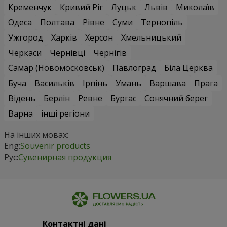
Кременчук
Кривий Ріг
Луцьк
Львів
Миколаїв
Одеса
Полтава
Рівне
Суми
Тернопіль
Ужгород
Харків
Херсон
Хмельницький
Черкаси
Чернівці
Чернігів
Самар (Новомосковськ)
Павлоград
Біла Церква
Буча
Васильків
Ірпінь
Умань
Варшава
Прага
Відень
Берлін
Ревне
Бургас
Сонячний берег
Варна
інші регіони
На інших мовах:
Eng:
Souvenir products
Рус:
Сувенирная продукция
Контактні дані