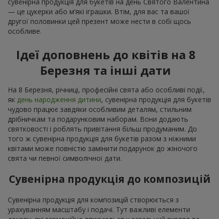
сувенірна продукція для букетів на день Святого Валентина
— це цукерки або м’які іграшки. Втім, для вас та вашої
другої половинки цей презент може нести в собі щось
особливе.
Ідеї доповнень до квітів на 8
Березня та інші дати
На 8 Березня, річниці, професійні свята або особливі події,
як
день народження дитини
, сувенірна продукція для букетів
чудово працює завдяки особливим деталям, стильним
дрібничкам та подарунковим наборам. Вони додають
святковості і роблять привітання більш продуманим. До
того ж сувенірна продукція для букетів разом з ніжними
квітами може повністю замінити подарунок до жіночого
свята чи певної символічної дати.
Сувенірна продукція до композицій
Сувенірна продукція для композицій створюється з
урахуванням масштабу і подачі. Тут важливі елементи