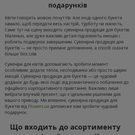
подарунків
Квіти говорять мовою почуттів. Але іноді одного букета
замало, щоб передати весь настрій, турботу чи ніжність.
Саме тут на сцену виходить сувенірна продукція для букетів.
Маленькі, але дуже важливі деталі підсилюють емоцію і
роблять подарунок завершеним. Сувенірна продукція для
букетів — не просто приємне доповнення, а спосіб сказати
більше без слів.
Сувеніри для квітів допомагають зробити момент
особливим: додати тепла, несподіванки або просто щирих
емоцій. Сувенірна продукція для букетів — це чудовий
доданок до будь-якої події: від романтичного побачення до
офіційного корпоративного привітання. Важливо лише
вибрати влучний презент, що є ідеальним рішенням для
вашого приводу. Ми впевнені, сувенірна продукція для
букетів від
Flowers.ua
допоможе вам зробити чудовий
подарунок.
Що входить до асортименту