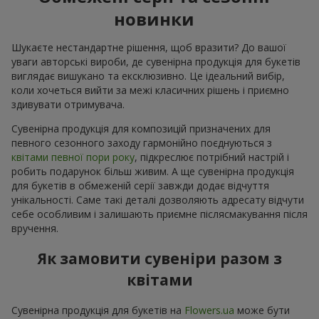
новинки
Шукаєте нестандартне рішення, щоб вразити? До вашої
уваги авторські вироби, де сувенірна продукція для букетів
виглядає вишукано та ексклюзивно. Це ідеальний вибір,
коли хочеться вийти за межі класичних рішень і приємно
здивувати отримувача.
Сувенірна продукція для композицій призначених для
певного сезонного заходу гармонійно поєднуються з
квітами певної пори року
, підкреслює потрібний настрій і
робить подарунок більш живим. А ще сувенірна продукція
для букетів в обмеженій серії завжди додає відчуття
унікальності. Саме такі деталі дозволяють адресату відчути
себе особливим і залишають приємне післясмакування після
вручення.
Як замовити сувеніри разом з
квітами
Сувенірна продукція для букетів на
Flowers.ua
може бути