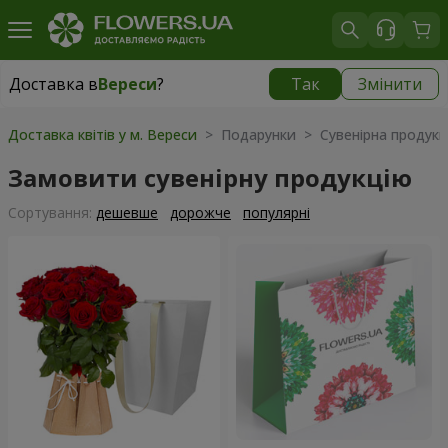
Доставка в
Вереси
?
Так
Змінити
Доставка в
Вереси
|
безкоштовно
Доставка квітів у м. Вереси
> Подарунки > Сувенірна продукц
Замовити сувенірну продукцію
Сортування:
дешевше
дорожче
популярні