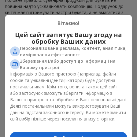
Головне правило: сувенірна продукція для букетів не
повинна надто ускладнювати композицію. Подарунок до
квітів має підтримувати настрій букета, а не змагатися з
ним. Для ніжних композицій підійде сувенірна продукція для
Вітаємо!
букетів, як легкі символічні додатки та легкі елементи
декору. Це може бути
тортик
або
маленька м’яка іграшка
.
Цей сайт запитує Вашу згоду на
Для яскравих є сенс використати більш сміливі додаткові
обробку Ваших даних
акценти, як вишукані
цукерки
чи дорогі сувеніри.
Персоналізована реклама, контент, аналітика,
Сувенірна продукція для букетів повинна вибиратись,
вимірювання ефективності
враховуючи й привід, і людину, якій адресований подарунок.
Збереження і/або доступ до інформації на
Якщо сумніваєтесь, яка сувенірна продукція для букетів вам
Вашому пристрої
потрібна — обирайте універсальні маленькі приємності,
Інформація з Вашого пристрою (наприклад, файли
широкий вибір яких знайдеться у нашому каталозі.
cookie та унікальні ідентифікатори) буде доступна
постачальникам. Крім того, вони, а також цей сайт
Сувеніри до букетів на різні свята
або застосунок зможуть зберігати інформацію з
Вашого пристрою та обробляти Ваші персональні дані.
Свято задає настрій, а сувенірна продукція для букетів його
Деякі постачальники можуть використовувати Ваші
підкреслює. Саме тому сувеніри для квітів часто обирають з
дані на підставі законного інтересу. Ви можете змінити
урахуванням дати та події. В нашому асортименті
свій вибір пізніше через посилання внизу сторінки.
знайдеться сувенірна продукція для букетів, що підійде до
будь-якого свята і може бути розрахована на будь-який
бюджет.