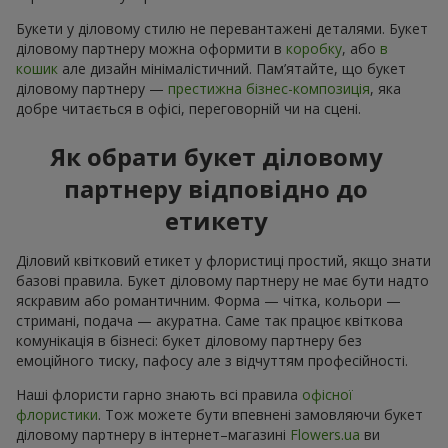
Букети у діловому стилю не перевантажені деталями. Букет
діловому партнеру можна оформити в
коробку
, або
в
кошик
але дизайн мінімалістичний. Пам’ятайте, що букет
діловому партнеру —
престижна бізнес-композиція
, яка
добре читається в офісі, переговорній чи на сцені.
Як обрати букет діловому
партнеру відповідно до
етикету
Діловий квітковий етикет у флористиці простий, якщо знати
базові правила. Букет діловому партнеру не має бути надто
яскравим або романтичним. Форма — чітка, кольори —
стримані, подача — акуратна. Саме так працює квіткова
комунікація в бізнесі: букет діловому партнеру без
емоційного тиску, пафосу але з відчуттям професійності.
Наші флористи гарно знають всі правила
офісної
флористики
. Тож можете бути впевнені замовляючи букет
діловому партнеру в інтернет–магазині
Flowers.ua
ви