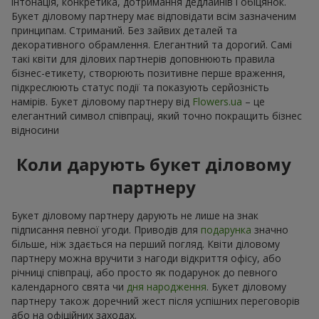
інтонація, конкретика, дотримання дедлайнів і обіцянок.
Букет діловому партнеру має відповідати всім зазначеним
принципам. Стриманий. Без зайвих деталей та
декоративного обрамлення. Елегантний та дорогий. Самі
такі квіти для ділових партнерів доповнюють правила
бізнес-етикету, створюють позитивне перше враження,
підкреслюють статус події та показують серйозність
намірів. Букет діловому партнеру від
Flowers.ua
– це
елегантний символ співпраці, який точно покращить бізнес
відносини
Коли дарують букет діловому
партнеру
Букет діловому партнеру дарують не лише на знак
підписання певної угоди. Приводів для
подарунка
значно
більше, ніж здається на перший погляд. Квіти діловому
партнеру можна вручити з нагоди відкриття офісу, або
річниці співпраці, або просто як подарунок до певного
календарного свята чи
дня народження
. Букет діловому
партнеру також доречний жест після успішних переговорів
або на офіційних заходах.