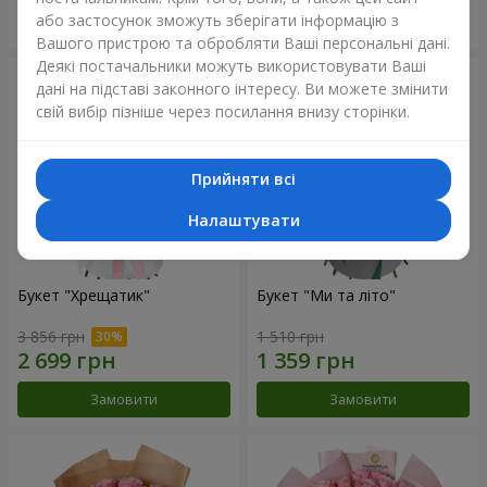
або застосунок зможуть зберігати інформацію з
Замовити
Замовити
Вашого пристрою та обробляти Ваші персональні дані.
Деякі постачальники можуть використовувати Ваші
дані на підставі законного інтересу. Ви можете змінити
свій вибір пізніше через посилання внизу сторінки.
Прийняти всі
Налаштувати
Букет "Хрещатик"
Букет "Ми та літо"
3 856 грн
1 510 грн
Замовити
Замовити