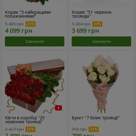
Кошик "З найкращими
Кошик "51 червона
побажаннями!"
троянда"
5 465 грн
5 284 грн
Замовити
Замовити
Квіти в коробці "25
Букет "7 білих троянд!"
червоних троянд!"
3 427 грн
999 грн