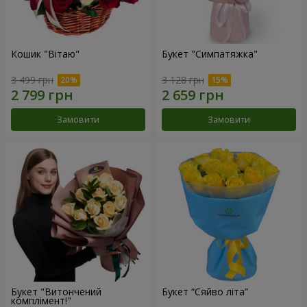
Кошик "Вітаю"
Букет "Симпатяжка"
3 499 грн
3 128 грн
Замовити
Замовити
Букет "Витончений
Букет “Сяйво літа”
комплімент!"