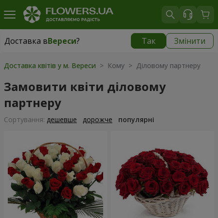
Доставка в
Вереси
?
Так
Змінити
Доставка в
Вереси
|
безкоштовно
Доставка квітів у м. Вереси
> Кому > Діловому партнеру
Замовити квіти діловому
партнеру
Сортування:
дешевше
дорожче
популярні