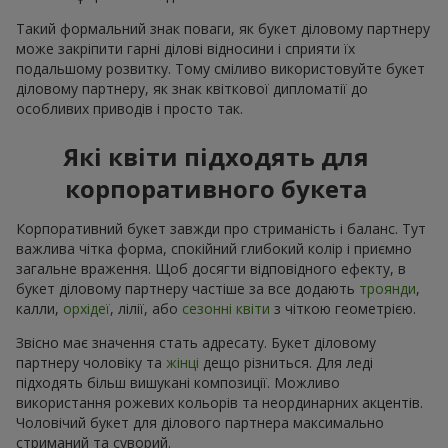
Такий формальний знак поваги, як букет діловому партнеру
може закріпити гарні ділові відносини і сприяти їх
подальшому розвитку. Тому сміливо використовуйте букет
діловому партнеру, як знак квіткової дипломатії до
особливих приводів і просто так.
Які квіти підходять для
корпоративного букета
Корпоративний букет завжди про стриманість і баланс. Тут
важлива чітка форма, спокійний глибокий колір і приємно
загальне враження. Щоб досягти відповідного ефекту, в
букет діловому партнеру частіше за все додають
троянди
,
калли,
орхідеї
, лілії, або
сезонні квіти
з чіткою геометрією.
Звісно має значення стать адресату. Букет діловому
партнеру чоловіку та
жінці
дещо різниться. Для леді
підходять більш вишукані композиції. Можливо
використання рожевих кольорів та неординарних акцентів.
Чоловічий букет для ділового партнера максимально
стриманий та суворий.