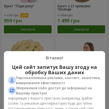
Букет "Пори року"
Букет з 21 кремової
троянди
1 199 грн
1 764 грн
Замовити
Замовити
Вітаємо!
Цей сайт запитує Вашу згоду на
обробку Ваших даних
Персоналізована реклама, контент, аналітика,
вимірювання ефективності
Збереження і/або доступ до інформації на
Букет з 25 кремових троянд
Фруктова композиція
Вашому пристрої
«Коста-Ріка»
Інформація з Вашого пристрою (наприклад, файли
2 124 грн
8 332 грн
cookie та унікальні ідентифікатори) буде доступна
постачальникам. Крім того, вони, а також цей сайт