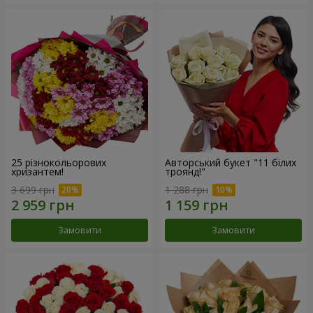
25 різнокольорових
Авторський букет "11 білих
хризантем!
троянд!"
3 699 грн
1 288 грн
Замовити
Замовити