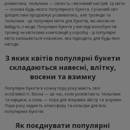
романтика, тюльпани — свіжість і весняний настрій. Ці квіти
— основа будь-якого популярного букета. Сучасний світ
флористики продовжує розвиватись, але троянди та
тюльпани - це популярні квіти для букетів, які ніколи не
вийдуть з моди. Популярні букети у вигляді монобукетів
троянд чи квіткових композицій у коробці - ці популярні
квіти залишаються класикою, яка підходить для будь-якої
нагоди.
З яких квітів популярні букети
складаються навесні, влітку,
восени та взимку
Популярні букети в кожну пору року мають свої
особливості. Весна — це час, коли розквітають тюльпани
та нарциси, а осінь — пора для яскравих айстр та жоржин.
Пори року задають атмосферу та кольори для всіх
популярних букетів.
Як поєднувати популярні