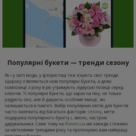
Популярні букети — тренди сезону
Як і у світі моди, у флористиці теж існують свої тренди.
Щороку з'являються нові популярні букети, а деякі
композиції з року в рік утримують лідерські позиції серед
клієнтів. Ті популярні букети, що зараз на піку, не тільки
радують око, але й дарують особливі емоції, які
залишаються в пам'яті. Вибір популярних квітів для букетів
часто залежить від багатьох факторів:
сезону
, мети
подарунка популярного букету і, звісно, настрою
дарувальника. Саме тому на
flowers.ua
ми завжди стежимо
за квітковими трендами року та пропонуємо вам найкращі
популярні букети.