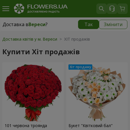
Доставка в
Вереси
?
Так
Змінити
Доставка в
Вереси
|
безкоштовно
Доставка квітів у м. Вереси
> ХІТ продажів
Купити Хіт продажів
101 червона троянда
Букет "Квітковий бал"