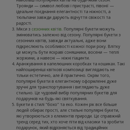
Троянди — символ любові і пристрасті, півонії —
ідеальне поєднання елегантності та ніжності, а
тюльпани завжди дарують відчуття свіжості та
радості.
Мікси з
сезонних квітів
. Популярні букети можуть
змінюватись залежно від сезону. Популярні букети з
сезонних квітів, завжди актуальні, адже вони
підкреслюють особливості кожної пори року. Влітку
це можуть бути яскраві соняшники, восени — теплі
жоржини, а навесні — ніжні гіацинти.
Аранжування в капелюшних коробках та кошиках. Такі
найпоширеніші квіткові композиції виглядають не
тільки естетично, але й практично. Окрім того,
популярні букети в елегантному оформленні дуже
зручні для транспортування і виглядають дуже
стильно. Це чудовий вибір популярних букетів для
подарунків на будь-які святкування.
Букети в стилі "бохо" та еко. Кожен рік все більше
людей обирає прості, але стильні популярні букети,
які утворюються з елементів природи. Це справжній
тренд серед тих, хто хоче піти від класики та зробити
подарунок, який відрізняється від традиційних