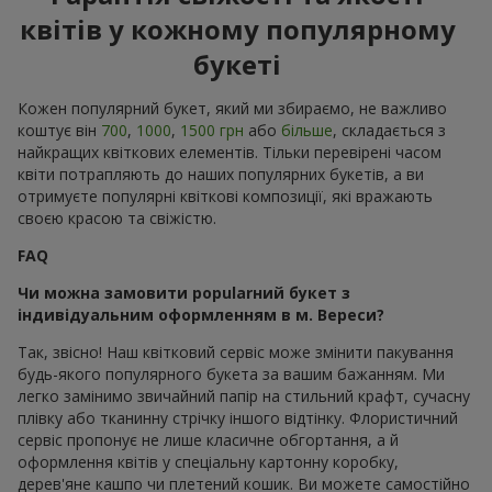
квітів у кожному популярному
букеті
Кожен популярний букет, який ми збираємо, не важливо
коштує він
700
,
1000
,
1500 грн
або
більше
, складається з
найкращих квіткових елементів. Тільки перевірені часом
квіти потрапляють до наших популярних букетів, а ви
отримуєте популярні квіткові композиції, які вражають
своєю красою та свіжістю.
FAQ
Чи можна замовити popularний букет з
індивідуальним оформленням в м. Вереси?
Так, звісно! Наш квітковий сервіс може змінити пакування
будь-якого популярного букета за вашим бажанням. Ми
легко замінимо звичайний папір на стильний крафт, сучасну
плівку або тканинну стрічку іншого відтінку. Флористичний
сервіс пропонує не лише класичне обгортання, а й
оформлення квітів у спеціальну картонну коробку,
дерев'яне кашпо чи плетений кошик. Ви можете самостійно