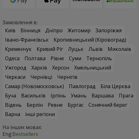
Замовлення в:
Київ
Вінниця
Дніпро
Житомир
Запоріжжя
Івано-Франківськ
Кропивницький (Кіровоград)
Кременчук
Кривий Ріг
Луцьк
Львів
Миколаїв
Одеса
Полтава
Рівне
Суми
Тернопіль
Ужгород
Харків
Херсон
Хмельницький
Черкаси
Чернівці
Чернігів
Самар (Новомосковськ)
Павлоград
Біла Церква
Буча
Васильків
Ірпінь
Умань
Варшава
Прага
Відень
Берлін
Ревне
Бургас
Сонячний берег
Варна
інші регіони
На інших мовах:
Eng:
Bestsellers