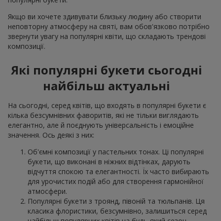
Якщо ви хочете здивувати близьку людину або створити
неповторну атмосферу на святі, вам обов'язково потрібно
звернути увагу на популярні квіти, що складають трендові
композиції.
Які популярні букети сьогодні
найбільш актуальні
На сьогодні, серед квітів, що входять в популярні букети є
кілька безсумнівних фаворитів, які не тільки виглядають
елегантно, але й поєднують універсальність і емоційне
значення. Ось деякі з них:
Об'ємні композиції у пастельних тонах. Ці популярні
букети, що виконані в ніжних відтінках, дарують
відчуття спокою та елегантності. Їх часто вибирають
для урочистих подій або для створення гармонійної
атмосфери.
Популярні букети з троянд, півоній та тюльпанів. Ця
класика флористики, безсумнівно, залишиться серед
найбільш популярних квітів на будь-який сезон.