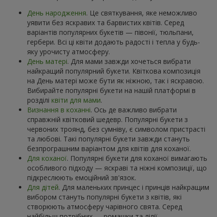
День народження
. Це святкування, яке неможливо
уявити без яскравих та барвистих квітів. Серед
варіантів популярних букетів — півонії, тюльпани,
гербери. Всі ці квіти додають радості і тепла у будь-
яку урочисту атмосферу.
День матері
. Для мами завжди хочеться вибрати
найкращий популярний букети. Квіткова композиція
на День матері може бути як ніжною, так і яскравою.
Вибирайте популярні букети на нашій платформі в
розділі
квіти для мами
.
Визнання в коханні
. Ось де важливо вибрати
справжній квітковий шедевр. Популярні букети з
червоних троянд, без сумніву, є символом пристрасті
та любові. Такі популярні букети завжди стануть
безпрограшним варіантом для квітів для коханої.
Для коханої
. Популярні букети для коханої вимагають
особливого підходу — яскраві та ніжні композиції, що
підкреслюють емоційний зв'язок.
Для дітей
. Для маленьких принцес і принців найкращим
вибором стануть популярні букети з квітів, які
створюють атмосферу чарівного свята. Серед
найбільш потрібних — ромашки та лілії.