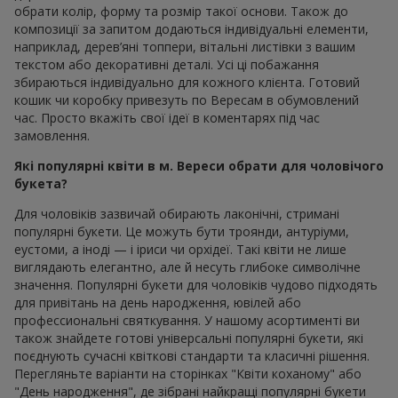
обрати колір, форму та розмір такої основи. Також до
композиції за запитом додаються індивідуальні елементи,
наприклад, дерев’яні топпери, вітальні листівки з вашим
текстом або декоративні деталі. Усі ці побажання
збираються індивідуально для кожного клієнта. Готовий
кошик чи коробку привезуть по Вересам в обумовлений
час. Просто вкажіть свої ідеї в коментарях під час
замовлення.
Які популярні квіти в м. Вереси обрати для чоловічого
букета?
Для чоловіків зазвичай обирають лаконічні, стримані
популярні букети. Це можуть бути троянди, антуріуми,
еустоми, а іноді — і іриси чи орхідеї. Такі квіти не лише
виглядають елегантно, але й несуть глибоке символічне
значення. Популярні букети для чоловіків чудово підходять
для привітань на день народження, ювілей або
профессиональні святкування. У нашому асортименті ви
також знайдете готові універсальні популярні букети, які
поєднують сучасні квіткові стандарти та класичні рішення.
Перегляньте варіанти на сторінках "Квіти коханому" або
"День народження", де зібрані найкращі популярні букети