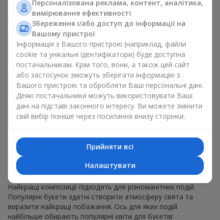
Персоналізована реклама, контент, аналітика,
для будь-якого віку і статі, а їх склад можна
вимірювання ефективності
адаптувати під будь-який захід.
Масові квіткові уподобання. Півонії, тюльпани,
Збереження і/або доступ до інформації на
ромашки — популярні букети, що залишаються
Вашому пристрої
привабливими для покупців. Вони не тільки мають
Інформація з Вашого пристрою (наприклад, файли
чудовий вигляд. Такі популярні букети відображають
cookie та унікальні ідентифікатори) буде доступна
атмосферу свіжості та природної краси.
постачальникам. Крім того, вони, а також цей сайт
або застосунок зможуть зберігати інформацію з
Популярні квіти для букетів часто змінюються залежно від
Вашого пристрою та обробляти Ваші персональні дані.
пори року, але ці класичні популярні букети завжди
Деякі постачальники можуть використовувати Ваші
залишаються в списку тих що мають найбільший попит.
дані на підставі законного інтересу. Ви можете змінити
Якщо ви хочете бути впевненими у своєму виборі,
свій вибір пізніше через посилання внизу сторінки.
звертайтесь до цих перевірених часом популярних квітів.
Для яких подій в м. Вереси
Прийняти всі
обирають популярні букети
Налаштувати
Що важливо пам’ятати, обираючи популярні букети?
Найкращі композиції підходять для різноманітних подій.
Популярні букети здатні створити атмосферу свята та
виразити найкращі побажання. Ось для яких подій
найбільше обирають популярні квіти для букетів: