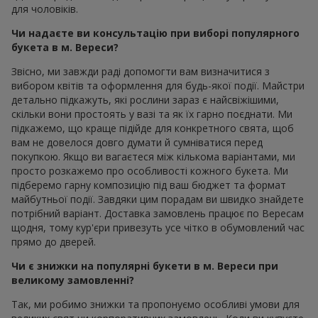
для чоловіків.
Чи надаєте ви консультацію при виборі популярного
букета в м. Вереси?
Звісно, ми завжди раді допомогти вам визначитися з
вибором квітів та оформлення для будь-якої події. Майстри
детально підкажуть, які рослини зараз є найсвіжішими,
скільки вони простоять у вазі та як їх гарно поєднати. Ми
підкажемо, що краще підійде для конкретного свята, щоб
вам не довелося довго думати й сумніватися перед
покупкою. Якщо ви вагаєтеся між кількома варіантами, ми
просто розкажемо про особливості кожного букета. Ми
підберемо гарну композицію під ваш бюджет та формат
майбутньої події. Завдяки цим порадам ви швидко знайдете
потрібний варіант. Доставка замовлень працює по Вересам
щодня, тому кур'єри привезуть усе чітко в обумовлений час
прямо до дверей.
Чи є знижки на популярні букети в м. Вереси при
великому замовленні?
Так, ми робимо знижки та пропонуємо особливі умови для