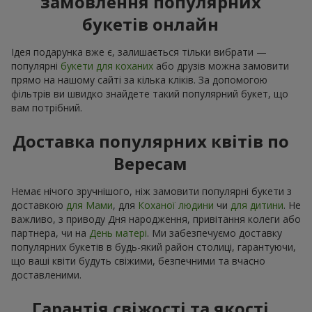
замовлення популярних
букетів онлайн
Ідея подарунка вже є, залишається тільки вибрати —
популярні
букети для коханих
або друзів можна замовити
прямо на нашому сайті за кілька кліків. За допомогою
фільтрів ви швидко знайдете такий популярний букет, що
вам потрібний.
Доставка популярних квітів по
Вересам
Немає нічого зручнішого, ніж замовити популярні букети з
доставкою
для Мами
, для
Коханої людини
чи
для дитини
. Не
важливо, з приводу Дня народження, привітання колеги або
партнера, чи на
День матері
. Ми забезпечуємо доставку
популярних букетів в будь-який район столиці, гарантуючи,
що ваші квіти будуть свіжими, безпечними та вчасно
доставленими.
Гарантія свіжості та якості