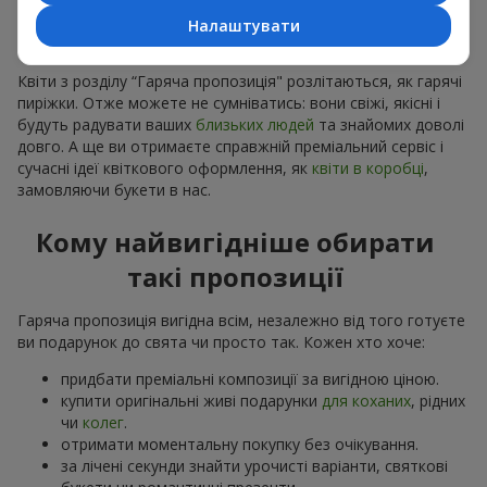
розуміємо, що квітів замовлено більше ніж потрібно,
робимо привабливі варіанти дешевшими, зберігши
Налаштувати
якість
Квіти з розділу “Гаряча пропозиція" розлітаються, як гарячі
пиріжки. Отже можете не сумніватись: вони свіжі, якісні і
будуть радувати ваших
близьких людей
та знайомих доволі
довго. А ще ви отримаєте справжній преміальний сервіс і
сучасні ідеї квіткового оформлення, як
квіти в коробці
,
замовляючи букети в нас.
Кому найвигідніше обирати
такі пропозиції
Гаряча пропозиція вигідна всім, незалежно від того готуєте
ви подарунок до свята чи просто так. Кожен хто хоче:
придбати преміальні композиції за вигідною ціною.
купити оригінальні живі подарунки
для коханих
, рідних
чи
колег
.
отримати моментальну покупку без очікування.
за лічені секунди знайти урочисті варіанти, святкові