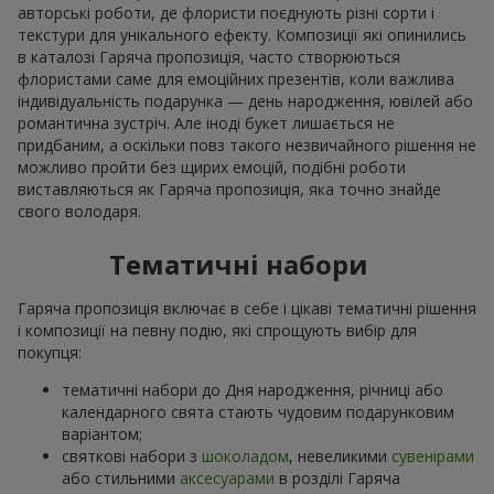
авторські роботи, де флористи поєднують різні сорти і
текстури для унікального ефекту. Композиції які опинились
в каталозі Гаряча пропозиція, часто створюються
флористами саме для емоційних презентів, коли важлива
індивідуальність подарунка — день народження, ювілей або
романтична зустріч. Але іноді букет лишається не
придбаним, а оскільки повз такого незвичайного рішення не
можливо пройти без щирих емоцій, подібні роботи
виставляються як Гаряча пропозиція, яка точно знайде
свого володаря.
Тематичні набори
Гаряча пропозиція включає в себе і цікаві тематичні рішення
і композиції на певну подію, які спрощують вибір для
покупця:
тематичні набори до Дня народження, річниці або
календарного свята стають чудовим подарунковим
варіантом;
святкові набори з
шоколадом
, невеликими
сувенірами
або стильними
аксесуарами
в розділі Гаряча