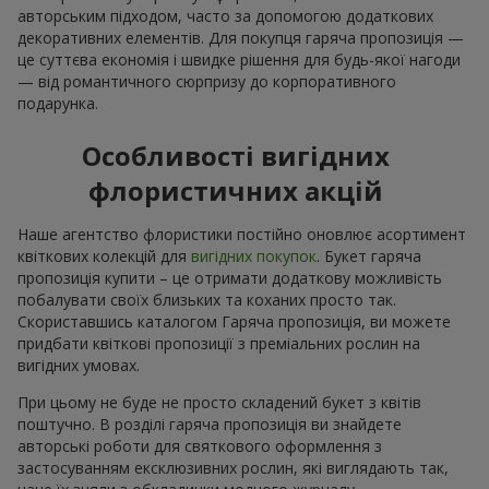
авторським підходом, часто за допомогою додаткових
декоративних елементів. Для покупця гаряча пропозиція —
це суттєва економія і швидке рішення для будь-якої нагоди
— від романтичного сюрпризу до корпоративного
подарунка.
Особливості вигідних
флористичних акцій
Наше агентство флористики постійно оновлює асортимент
квіткових колекцій для
вигідних покупок
. Букет гаряча
пропозиція купити – це отримати додаткову можливість
побалувати своїх близьких та коханих просто так.
Скориставшись каталогом Гаряча пропозиція, ви можете
придбати квіткові пропозиції з преміальних рослин на
вигідних умовах.
При цьому не буде не просто складений букет з квітів
поштучно. В розділі гаряча пропозиція ви знайдете
авторські роботи для святкового оформлення з
застосуванням ексклюзивних рослин, які виглядають так,