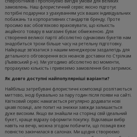
співробітників і пропонуємо вигідні умови для великих
замовлень. Наш флористичний сервіс якісно підготує
потрібні подарунки з урахуванням усіх ваших індивідуальних
побажань та корпоративних стандартів бренду. Проте
просимо вас обов'язково враховувати, що кількість
акційного товару в магазині буває обмеженою. Для
створення великої партії абсолютно однакових букетів нам
знадобиться трохи більше часу на ретельну підготовку.
Найкраще зв'язатися з нашим менеджером заздалегідь для
детального обговорення всіх нюансів доставки по Стрілкам
(Львівський р-н). Ми узгодимо абсолютно всі моменти,
прорахуємо кількість і привеземо замовлення без затримок.
Як довго доступні найпопулярніші варіанти?
Найбільш затребувані флористичні композиції розлітаються
миттєво, іноді буквально за пару годин після появи на сайті.
Квітковий сервіс намагається регулярно додавати нові
цікаві позиції, але попит на знижки завжди залишається
дуже високим. Якщо ви знайшли на сторінці свій ідеальний
букет, краще відразу оформити покупку. Відклавши вибір
навіть на вечір, можна згодом побачити, що позиція вже
повністю закінчилася в салонах. Ми щодня створюємо