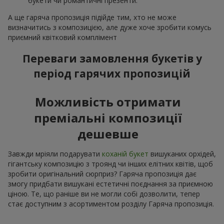
букети чи романтичні презенти.
А ще гаряча пропозиція підійде тим, хто не може
визначитись з композицією, але дуже хоче зробити комусь
приємний квітковий комплімент
Переваги замовлення букетів у
період гарячих пропозицій
Можливість отримати
преміальні композиції
дешевше
Завжди мріяли подарувати
коханій букет
вишуканих орхідей,
гігантську композицію з троянд чи інших елітних квітів, щоб
зробити оригінальний сюрприз? Гаряча пропозиція дає
змогу придбати вишукані естетичні поєднання за приємною
ціною. Те, що раніше ви не могли собі дозволити, тепер
стає доступним з асортиментом розділу Гаряча пропозиція.