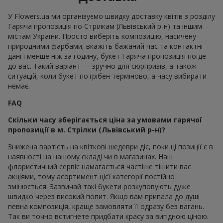
У Flowers.ua ми організуємо швидку доставку квітів з розділу
Гаряча пропозиція по Стрілкам (Львівський р-н) та іншим
містам України. Просто виберіть композицію, насичену
природними фарбами, вкажіть бажаний час та контактні
дані і менше ніж за годину, букет Гаряча пропозиція поїде
до вас. Такий варіант — зручно для сюрпризів, а також
ситуацій, коли букет потрібен терміново, а часу вибирати
немає.
FAQ
Скільки часу зберігається ціна за умовами гарячої
пропозиції в м. Стрілки (Львівський р-н)?
Знижена вартість на квіткові шедеври діє, поки ці позиції є в
наявності на нашому складі чи в магазинах. Наш
флористичний сервіс намагається частіше тішити вас
акціями, тому асортимент цієї категорії постійно
змінюється. Зазвичай такі букети розкуповують дуже
швидко через високий попит. Якщо вам припала до душі
певна композиція, краще замовляти її одразу без вагань.
Так ви точно встигнете придбати красу за вигідною ціною.