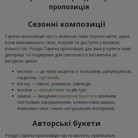
пропозиція
Сезонні композиції
Гаряча пропозиція часто включає саме сезонні квіти, адже
вони максимально свіжі, яскраві та доступні у великих
кількостях. Розділ Гаряча пропозиція дає змогу купити живі
декорації та подарунки для святкового натхнення за
вигідною ціною:
весною — це ніжні акценти з тюльпанів, ранункулюсів,
гіацинтів,
гортензій
;
влітку — півонї, ромашки, лаванда;
восени —
хризантеми
та айстри;
зимою — вишукані
новорічні букети
з хвойним
святковим оформленням, елементами шишок,
ялинових гілок і інших натуральних матеріалів.
Авторські букети
Розділ Гаряча пропозиція часто містить оригінальні