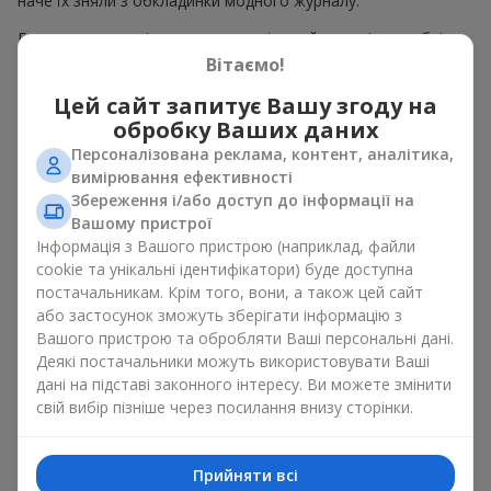
наче їх зняли з обкладинки модного журналу.
Гаряча пропозиція — це вишукані дизайнерські ансамблі та
елегантні композиції за гарячими цінами, що естетично
Вітаємо!
поєднують в собі різноманіття форм, кольорів та фактур.
Цей сайт запитує Вашу згоду на
Тут часто з'являються творчі пропозиції з
сезонних рослин
,
обробку Ваших даних
а також тематичні набори для свят і особливих подій
Персоналізована реклама, контент, аналітика,
Чому ціни на композиції
вимірювання ефективності
Збереження і/або доступ до інформації на
можуть бути нижчими
Вашому пристрої
Інформація з Вашого пристрою (наприклад, файли
Гаряча пропозиція — це не квіти які втратили свою свіжість.
cookie та унікальні ідентифікатори) буде доступна
Адже ми гарантуємо термін зберігання кожного букета в
постачальникам. Крім того, вони, а також цей сайт
ідеальному стані щонайменше протягом 5 днів. Ціни на
або застосунок зможуть зберігати інформацію з
квіти гаряча пропозиція знижуються через:
Вашого пристрою та обробляти Ваші персональні дані.
сезонність квітів — у пік цвітіння троянд, півоній або
Деякі постачальники можуть використовувати Ваші
гортензій ціни нижчі.
дані на підставі законного інтересу. Ви можете змінити
планове оновлення асортименту — старі композиції
свій вибір пізніше через посилання внизу сторінки.
продають швидше, щоб звільнити місце для нових
авторських букетів.
надходження великої партії квітів – коли ми
Прийняти всі