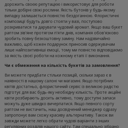
дорожить своєю репутацією і використовує для роботи
тільки добірні свіжі рослини. Якість бутонів у будь-якому
випадку залишається повністю бездоганною. Флористичні
композиції будуть довго стояти у вазі, поступово
розкриватися та дарувати чудовий аромат. Якщо ваш букет
раптом зів'яне протягом п'яти днів, компанія обов'язково
зробить повну безкоштовну заміну. Нам надзвичайно
важливо, щоб кожен подарунок приносив одержувачам
лише найпозитивніші емоції, тому ми повністю відповідаємо
за якість своєї роботи на кожному етапі її виконання.
Чи є обмеження на кількість букетів за замовлення?
Ви можете придбати стільки позицій, скільки зараз є в
наявності в нашому салоні чи магазині. Якщо потрібних
квітів достатньо, флористичний сервіс із великою радістю
підготує для вас будь-яку необхідну кількість. Проте акційні
квіти розбирають досить активно, тому доступні запаси
можуть дуже швидко вичерпатися. Якщо певного сорту
раптом не вистачить, наш досвідчений менеджер одразу
запропонує вам схожу красиву альтернативу. Також ви
завжди можете легко обрати чудові варіанти з інших
регулярних розділів нашого сайту. Там спеціально зібрано