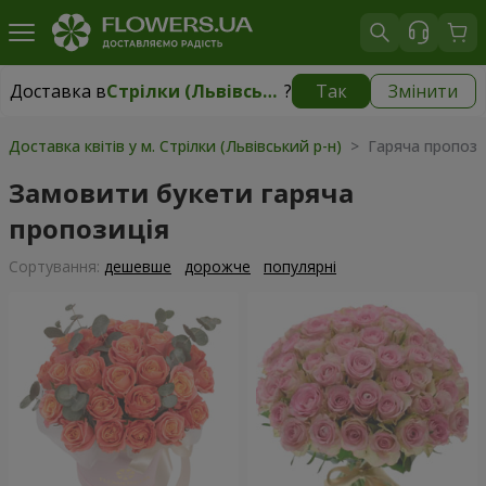
Доставка в
Стрілки (Львівський р-н)
?
Так
Змінити
Доставка в
Стрілки (Львівський р-н)
|
безкоштовно
Доставка квітів у м. Стрілки (Львівський р-н)
> Гаряча пропози
Замовити букети гаряча
пропозиція
Сортування:
дешевше
дорожче
популярні