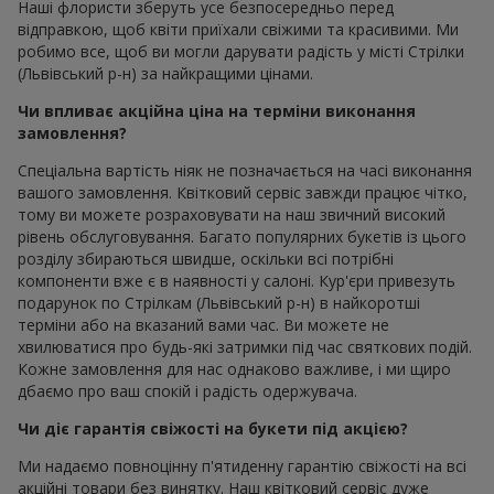
Наші флористи зберуть усе безпосередньо перед
відправкою, щоб квіти приїхали свіжими та красивими. Ми
робимо все, щоб ви могли дарувати радість у місті Стрілки
(Львівський р-н) за найкращими цінами.
Чи впливає акційна ціна на терміни виконання
замовлення?
Спеціальна вартість ніяк не позначається на часі виконання
вашого замовлення. Квітковий сервіс завжди працює чітко,
тому ви можете розраховувати на наш звичний високий
рівень обслуговування. Багато популярних букетів із цього
розділу збираються швидше, оскільки всі потрібні
компоненти вже є в наявності у салоні. Кур'єри привезуть
подарунок по Стрілкам (Львівський р-н) в найкоротші
терміни або на вказаний вами час. Ви можете не
хвилюватися про будь-які затримки під час святкових подій.
Кожне замовлення для нас однаково важливе, і ми щиро
дбаємо про ваш спокій і радість одержувача.
Чи діє гарантія свіжості на букети під акцією?
Ми надаємо повноцінну п'ятиденну гарантію свіжості на всі
акційні товари без винятку. Наш квітковий сервіс дуже