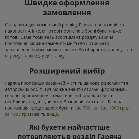
Швидке оформлення
замовлення
Складники для композицій розділу Гаряча пропозиція є в
наявності. А інколи готові повністю зібрані букети вже
готові. Саме тому весь асортимент розділу Гаряча
пропозиція можна замовити миттєво і отримати
замовлення майже моментально. Ви обираєте, оплачуєте і
отримуєте швидку доставку.
Розширений вибір
Гаряча пропозиція зазвичай містить широке різноманіття
авторських робіт. Тут можна знайти стильні флораріуми,
сезонні аранжування, тематичні набори для свят і
особливих подій. Ціни різні. Зазвичай в каталозі Гаряча
пропозиція представлені букети і за
700 грн
, і за
1000 грн
, і
за 1500 грн
і навіть
вище
.
Які букети найчастіше
потрапляють в розділ Гаряча