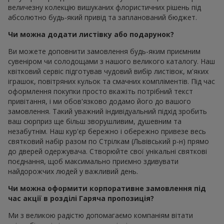
величезну колекцію вишуканих флористичних рішень під
абсолютно будь-який привід та запланований бюджет.
Чи можна додати листівку або подарунок?
Ви можете доповнити замовлення будь-яким приємним
сувеніром чи солодощами з нашого великого каталогу. Наш
квітковий сервіс підготував чудовий вибір листівок, м'яких
іграшок, повітряних кульок та смачних компліментів. Під час
оформлення покупки просто вкажіть потрібний текст
привітання, і ми обов'язково додамо його до вашого
замовлення. Такий уважний індивідуальний підхід зробить
ваш сюрприз ще більш зворушливим, душевним та
незабутнім. Наш кур'єр бережно і обережно привезе весь
святковий набір разом по Стрілкам (Львівський р-н) прямо
до дверей одержувача. Створюйте свої унікальні святкові
поєднання, щоб максимально приємно здивувати
найдорожчих людей у важливий день.
Чи можна оформити корпоративне замовлення під
час акції в розділі Гаряча пропозиція?
Ми з великою радістю допомагаємо компаніям вітати