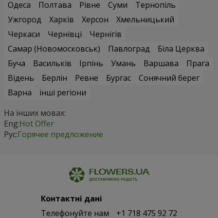
Одеса
Полтава
Рівне
Суми
Тернопіль
Ужгород
Харків
Херсон
Хмельницький
Черкаси
Чернівці
Чернігів
Самар (Новомосковськ)
Павлоград
Біла Церква
Буча
Васильків
Ірпінь
Умань
Варшава
Прага
Відень
Берлін
Ревне
Бургас
Сонячний берег
Варна
інші регіони
На інших мовах:
Eng:
Hot Offer
Рус:
Горячее предложение
Контактні дані
Телефонуйте нам
+1 718 475 92 72