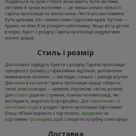
Подивіться на зрізи стебел: вони мають бути чистими,
світлими й трохи вологими — це перша ознака свіжості.
Гаряча пропозиція не виключення. Листя рослин повинне
бути щільним, без темних плям і підсохлих країв. Бутони —
пружні, не м’які й не розкриті наполовину. Якщо всі ці деталі
в нормі, букет з розділу Гаряча пропозиція радуватиме
значно довше.
Стиль і розмір
Для коханої підійдуть букети з розділу Гаряча пропозиція
середнього розміру у гармонійних відтінках, доповнених
мінімальною зеленню — виглядає стильно і завжди влучно.
Для
мами
в каталозі Гаряча пропозиція краще обирати
теплі, м’які кольори — кремові, персикові, світло-рожеві.
Для
колеги
доречні стримані, компактні композиції, які
виглядають акуратно й професійно. Для
тематичних та
святкових подій
в розділі Гаряча пропозиція підготовані
більш об’ємні варіанти з гортензією,
орхідеями
чи
сортовими
трояндами
, щоб створити потрібну атмосферу
Доставка