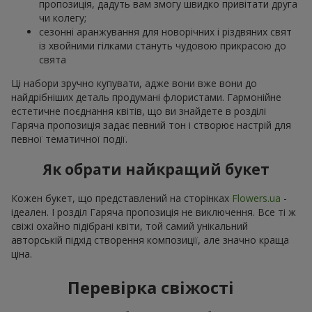
пропозиція, дадуть вам змогу швидко привітати друга
чи колегу;
сезонні аранжування для новорічних і різдвяних свят
із хвойними гілками стануть чудовою прикрасою до
свята
Ці набори зручно купувати, адже вони вже вони до
найдрібніших деталь продумані флористами. Гармонійне
естетичне поєднання квітів, що ви знайдете в розділі
Гаряча пропозиція задає певний тон і створює настрій для
певної тематичної події.
Як обрати найкращий букет
Кожен букет, що представлений на сторінках
Flowers.ua
-
ідеален. І розділ Гаряча пропозиція не виключення. Все ті ж
свіжі охайно підібрані квіти, той самий унікальний
авторській підхід створення композиції, але значно краща
ціна.
Перевірка свіжості