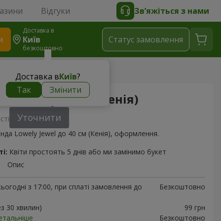
газини
Відгуки
Зв’яжіться з нами
Доставка в
и
Київ
Статус замовлення
безкоштовно
да Lovely Jewel (Кенія)
Доставка в
Київ
?
Так
Змінити
да Lovely Jewel (Кенія)
Уточнити
сті
нда Lowely Jewel до 40 см (Кенія), оформлення.
і:
Квіти простоять 5 днів або ми замінимо букет
Опис
ьогодні з 17:00, при сплаті замовлення до
Безкоштовно
ез 30 хвилин)
99 грн
етальніше
Безкоштовно