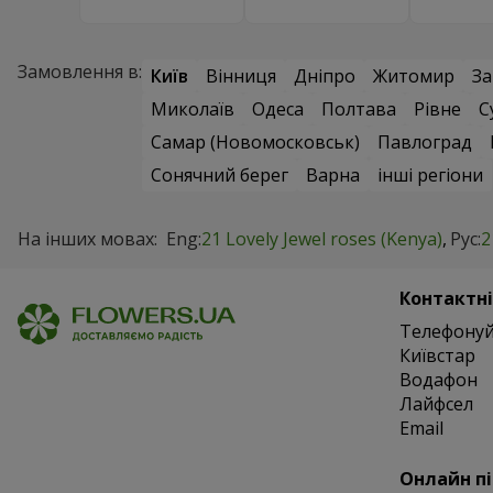
Замовлення в:
Київ
Вінниця
Дніпро
Житомир
За
Миколаїв
Одеса
Полтава
Рівне
С
Самар (Новомосковськ)
Павлоград
Сонячний берег
Варна
інші регіони
На інших мовах:
Eng:
21 Lovely Jewel roses (Kenya)
Рус:
2
Контактні
Телефонуй
Київстар
Водафон
Лайфсел
Email
Онлайн п