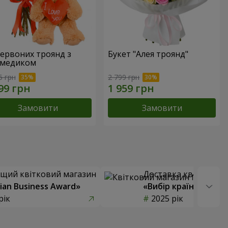
червоних троянд з
Букет "Алея троянд"
медиком
5 грн
2 799 грн
Замовити
Замовити
щий квітковий магазин
Доставка квітів року
ian Business Award»
«Вибір країни»
рік
2025 рік