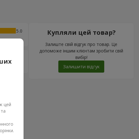
5
Купляли цей товар?
Залиште свій відгук про товар. Це
допоможе іншим клієнтам зробити свій
вибір!
5
аших
Залишити відгук
ж цей
 та
онного
орінки.