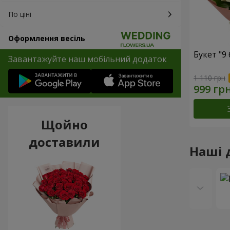
По ціні
Оформлення весіль
Букет "9
Завантажуйте наш мобільний додаток
1 110 грн
Щойно
доставили
Наші 