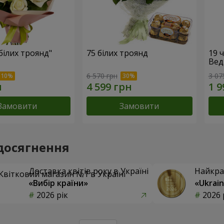
 білих троянд"
75 білих троянд
19 
Вед
6 570 грн
3 07
Замовити
Замовити
досягнення
Доставка квітів року в Україні
Найкра
«Вибір країни»
«Ukrain
2026 рік
2026 