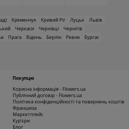
ад)
Кременчук
Кривий Ріг
Луцьк
Львів
ький
Черкаси
Чернівці
Чернігів
ва
Прага
Відень
Берлін
Ревне
Бургас
Покупцю
Корисна інформація - Flowers.ua
Публічний договір - Flowers.ua
Політика конфіденційності та повернень коштів
Франшиза
Маркетплейс
Курʼєри
Блог