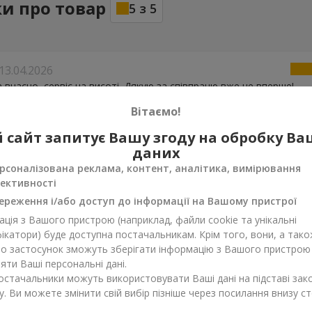
ки про товар
5
з
5
13.04.2026
 вчасно, сервіс на висоті. Дякую за співпрацю вже не вперше!
Вітаємо!
я
01.04.2025
 сайт запитує Вашу згоду на обробку В
 Красивый букет и хорошее качество сервиса.
даних
рсоналізована реклама, контент, аналітика, вимірювання
ективності
ереження і/або доступ до інформації на Вашому пристрої
ція з Вашого пристрою (наприклад, файли cookie та унікальні
ікатори) буде доступна постачальникам. Крім того, вони, а тако
бо застосунок зможуть зберігати інформацію з Вашого пристрою
ти Ваші персональні дані.
постачальники можуть використовувати Ваші дані на підставі зак
у. Ви можете змінити свій вибір пізніше через посилання внизу ст