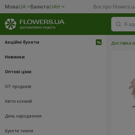
Мова:
UA
Валюта:
UAH
Все про Flowers.u
Акційні букети
Доставка кв
Новинки
Оптові ціни
ХІТ продажів
Квіти коханій
День народження
Букети тижня