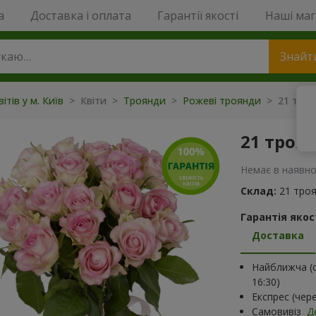
a
Доставка і оплата
Гарантії якості
Наші ма
Знайт
ітів у м. Київ
> Квіти >
Троянди
>
Рожеві троянди
> 21 троян
21 троян
Немає в наявно
Склад:
21 троя
Гарантія якост
Доставка
Найближча (с
16:30)
Експрес (чер
Самовивіз
Д