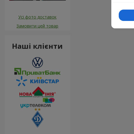
Усі фото доставок
Замовити цей товар
Наші клієнти