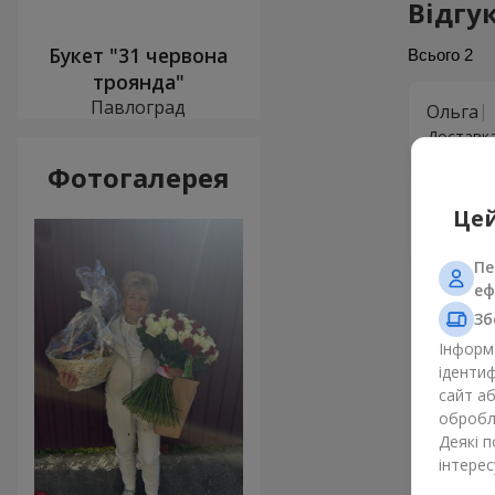
Відгу
Букет "31 червона
Всього
2
троянда"
Павлоград
Ольга
Доставка
Фотогалерея
Евгени
Цей
Спасибо!
Пе
еф
Зб
Інформа
ідентиф
сайт а
обробля
Деякі 
інтерес