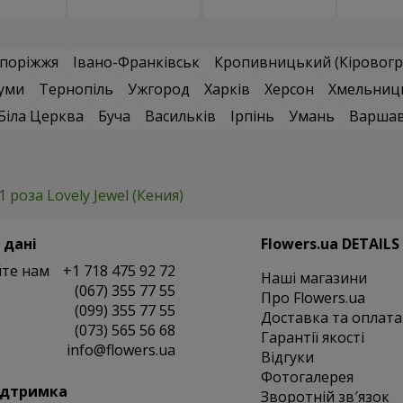
поріжжя
Івано-Франківськ
Кропивницький (Кіровогр
уми
Тернопіль
Ужгород
Харків
Херсон
Хмельниц
Біла Церква
Буча
Васильків
Ірпінь
Умань
Варша
1 роза Lovely Jewel (Кения)
 дані
Flowers.ua DETAILS
те нам
+1 718 475 92 72
Наші магазини
(067) 355 77 55
Про Flowers.ua
(099) 355 77 55
Доставка та оплата
(073) 565 56 68
Гарантії якості
info@flowers.ua
Відгуки
Фотогалерея
ідтримка
Зворотній зв′язок